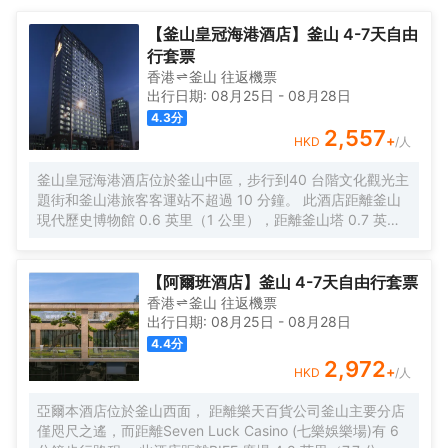
牛龍山公園、近鄰公園和Forty Steps Cultural Center，旅客可以將
行程安排的更加緊湊。</br>酒店的健身設施有健身室。外國旅客可
【釜山皇冠海港酒店】釜山 4-7天自由
以通過多國語言工作人員瞭解當地風土人情的相關信息。
行套票
香港
釜山
往返
機票
出行日期:
08月25日
-
08月28日
4.3
分
2,557
+
HKD
/人
釜山皇冠海港酒店位於釜山中區，步行到40 台階文化觀光主
題街和釜山港旅客客運站不超過 10 分鐘。 此酒店距離釜山
現代歷史博物館 0.6 英里（1 公里），距離釜山塔 0.7 英里
（1.1 公里）。 您可充分利用健身中心等度假設施，此外還有
免費 WiFi和禮賓服務等。 您可以到餐廳享用一頓美餐；也可
去酒店的咖啡館吃些點心。您可以到酒吧/酒廊，點一杯喜歡
【阿爾班酒店】釜山 4-7天自由行套票
的飲品，暢飲一番。每天 06:30 至 09:00 提供收費的自助
香港
釜山
往返
機票
式早餐。 特色服務/設施包括免費高速有線上網、24 小時商
出行日期:
08月25日
-
08月28日
務中心和乾洗/洗衣服務。酒店提供免費自助停車。 有 500
4.4
分
間空調客房提供冰箱和液晶電視；您定能在旅途中找到家的
2,972
+
HKD
/人
舒適。提供免費有線和無線上網。浴室提供浴缸或淋浴、免
費洗浴用品和吹風機。便利設施包括電話，以及可存放筆記
亞爾本酒店位於釜山西面， 距離樂天百貨公司釜山主要分店
本電腦的保險箱和免費瓶裝水。
僅咫尺之遙，而距離Seven Luck Casino (七樂娛樂場)有 6