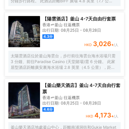
分鐘步行路程。 此酒店距離BIFF 廣場 4.8 英里（7.7 公
里），距離札嘎其水產市場 4.8 英里（7.7 公里）。 您可到
屋頂露台和花園欣賞美景，還可利用免費 WiFi等服務和設
施。此酒店的其他特色包括禮賓服務和宴會廳。 您可以到
【陽雲酒店】釜山 4-7天自由行套票
Lounge享用一頓美餐，或者去酒店的咖啡館吃些點心。每天
香港
釜山
往返
機票
07:00 至 10:00 提供收費的當地美食早餐。 特色服務/設施
出行日期:
08月25日
-
08月28日
包括大堂免費報紙、24 小時前台服務和多語言服務。酒店提
4.3
分
供免費自助停車。 有 159 間客房提供冰箱和平板電視；您定
3,026
+
HKD
/人
能在旅途中找到家的舒適。您的卧床備有羽絨被和高檔床上
用品。提供免費無線網絡，方便您與朋友保持聯繫；有線頻
太陽雲酒店位於釜山海雲台，步行前往海雲台海水浴場只需
道可滿足您的娛樂需求。配備淋浴設施的私人浴室提供大花
3 分鐘、前往Paradise Casino (天堂賭場)需 6 分鐘。 此家
灑淋浴噴頭和坐浴桶。
居型酒店距離廣安裏海水浴場 2.8 英里（4.5 公里），距離
樂天百貨公司釜山主要分店 7.5 英里（12 公里）。 您可充分
利用健身中心和季節性開放的室外游泳池等度假設施。此酒
店還提供免費 WiFi、遊樂廳/遊戲室和現場救生員。 在太陽
【釜山樂天酒店】釜山 4-7天自由行套
雲酒店，您可以去餐廳享用美餐。每天 7:00 至 10:00 提供
票
收費的自助式早餐。 特色服務/設施包括24 小時前台服務、
香港
釜山
往返
機票
多語言服務和行李寄存。酒店提供免費自助停車。 有 91 間
出行日期:
08月25日
-
08月28日
客房提供冰箱和液晶電視；您定能在旅途中找到家的舒適。
4.6
分
提供免費無線網絡，方便您與朋友保持聯繫；衞星頻道可滿
4,173
+
HKD
/人
足您的娛樂需求。浴室提供淋浴設施、免費洗浴用品和坐浴
桶。便利設施包括迷你吧和電熱水壺；而且每天提供客房服
釜山樂天酒店地處釜山中心，距離南浦洞街和Gukje Market