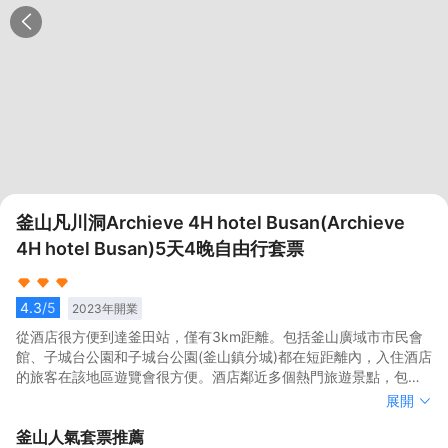
釜山凡川洞Archieve 4H hotel Busan(Archieve
4H hotel Busan)5天4晚自由行套票
4.3
/5
2023
年開業
從酒店很方便到達釜田站，僅有3km距離。包括釜山廣域市市民會
館、子城台公園和子城台公園(釜山鎮分城)都在短距離內，入住酒店
的旅客在該地區遊覽會很方便。酒店鄰近多個熱門旅遊景點，包括
牛龍山公園、近鄰公園和Forty Steps Cultural Center，旅客可以將
從酒店很方便到達釜田站，僅有3km距離。包括釜山廣域市市民會
展開
行程安排的更加緊湊。</br>酒店的健身設施有健身室。外國旅客可
館、子城台公園和子城台公園(釜山鎮分城)都在短距離內，入住酒店
釜山
人氣套票推薦
以通過多國語言工作人員瞭解當地風土人情的相關信息。
的旅客在該地區遊覽會很方便。酒店鄰近多個熱門旅遊景點，包括