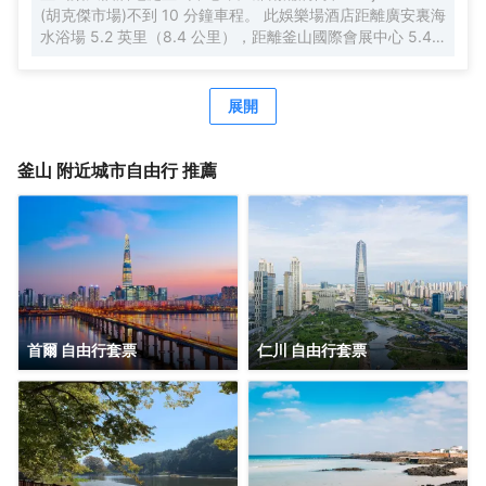
務。
(胡克傑市場)不到 10 分鐘車程。 此娛樂場酒店距離廣安裏海
水浴場 5.2 英里（8.4 公里），距離釜山國際會展中心 5.4
英里（8.7 公里）。 到全方位服務的 SPA 放鬆一下；在這
裏，您可以享受按摩。去娛樂場瀟灑一晚之前，2 個熱水浴
缸是您放鬆身心、恢復精神的理想選擇。此酒店的其他設施
展開
包括免費 WiFi、禮賓服務和酒店內購物。 酒店設有 4 間餐
廳，您可以選擇到La Seine簡單吃一點，也可以待在房間
裏，享受 24 小時送餐服務。此外咖啡館還供應美味點心。
釜山
附近城市自由行 推薦
這裏有 2 間酒吧/酒廊供您選擇，可以喝一杯，放鬆一下。每
天 6:30 至 10:00 提供收費的自助式早餐。 特色服務/設施包
括免費高速有線上網、商務中心和大堂免費報紙。住客可付
費乘坐24 小時往返機場班車和火車站接車服務。 有 650 間
特色裝修的客房提供冰箱和迷你吧；您定能在旅途中找到家
的舒適。您的卧床備有羽絨被和高檔床上用品。免費提供有
線和無線上網，此外，43 英寸液晶電視提供有線頻道，可滿
足您的娛樂需求。配備淋浴/盆浴組合的私人浴室提供浸泡浴
首爾 自由行套票
仁川 自由行套票
缸和坐浴桶。