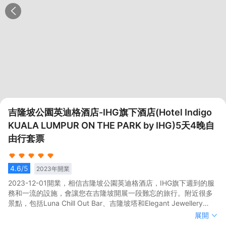
吉隆坡公園英迪格酒店-IHG旗下酒店(Hotel Indigo
KUALA LUMPUR ON THE PARK by IHG)5天4晚自
由行套票
4.6
/5
2023
年開業
2023-12-01開業，相信吉隆坡公園英迪格酒店，IHG旗下週到的服
務和一流的設施，會讓您在吉隆坡開展一段難忘的旅行。附近很多
景點，包括Luna Chill Out Bar、吉隆坡塔和Elegant Jewellery
Studio都離酒店不遠。</br>浴室內提供拖鞋和24小時熱水，讓您
2023-12-01開業，相信吉隆坡公園英迪格酒店，IHG旗下週到的服
展開
感受到賓至如歸的享受。可以去酒店咖啡廳，舒適的環境，可供您
務和一流的設施，會讓您在吉隆坡開展一段難忘的旅行。附近很多