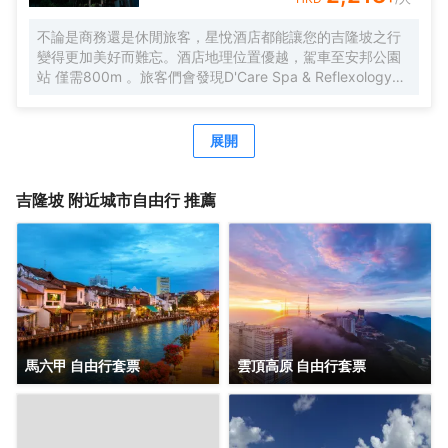
不論是商務還是休閒旅客，星悅酒店都能讓您的吉隆坡之行
變得更加美好而難忘。酒店地理位置優越，駕車至安邦公園
站 僅需800m 。旅客們會發現D'Care Spa & Reflexology、
阿羅街和Havana Kl距離酒店都不遠。酒店對客房的裝飾十分
考究，每間設施齊全的客房都配備有空調。有飲水需求的旅
客，酒店還為您提供了瓶裝水。除此之外，配備有拖鞋和24
展開
小時熱水的浴室是您消除一天疲勞的好地方。在空閒的時
候，去酒吧喝杯飲品放鬆一下是不錯的選擇。如果旅客想在
自己的房間舒適的用餐，酒店可提供客房服務。若是覺得酒
吉隆坡
附近城市自由行 推薦
店的餐飲無法滿足您挑剔的味蕾，附近香蘭葉（麪包甜點）
的香蘭葉蛋奶煎糕、Nobu（日本料理）的Black Cod With
Miso和Restoran Rebung Chef Ismail（東南亞菜）的亞參叻
沙或許能勾起您的食慾。酒店種類繁多的休閒設施能為每一
位下榻於此的您創造多元化的休閒空間，這其中包括按摩室
和室外泳池。酒店的會議廳將熱情的服務與專業的素質完美
地結合在一起。客人如需兌換貨幣，酒店會為您提供外幣兌
換服務。
馬六甲 自由行套票
雲頂高原 自由行套票