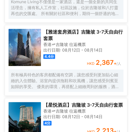
Komune Living不僅僅是一家酒店，還是一個全新的共同生
圍，完善的健身設備和一流的温泉理療。客人可以在酒店游
活理念，擁有私人工作室，社區設施，位於吉隆坡和八打靈
泳池內暢遊，欣賞KLCC公園如畫般的風景。
再也的交匯處。 所有關於社區和便利，期待一個舒適的地方
休息，獨特的社區活動，以及空間，讓您獲得靈感。 入住數
月或住宿幾晚，Komune Living是您的家，只要您需要。不
僅僅是逗留，找到一種生活，工作和娛樂的生活方式。
【雅迷套房酒店】吉隆坡 3-7天自由行
套票
香港
吉隆坡
往返
機票
出行日期:
08月12日
-
08月14日
4.4
分
2,367
+
HKD
/人
所有極具特色的客房都配備有空調，讓您感受到更加貼心細
緻的入住體驗。浴室內提供拖鞋和吹風機，讓您感受到賓至
如歸的享受。 優美的環境，再搭配上細緻周到的服務，酒店
的休閒區定能滿足您的品質需求。酒店設有24小時前台諮詢
服務，為下榻至此的您提供最貼心的行程安排。
【星悦酒店】吉隆坡 3-7天自由行套票
香港
吉隆坡
往返
機票
出行日期:
08月12日
-
08月14日
4
分
2,213
+
HKD
/人