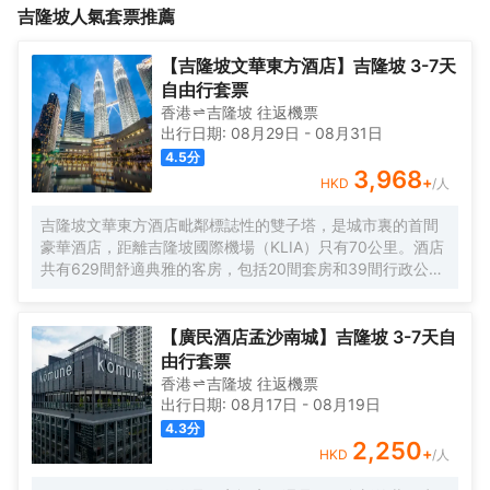
吉隆坡
人氣套票推薦
休憩放鬆。如果您喜歡安靜的用餐，酒店可以提供房間送餐服務。
景點，包括Luna Chill Out Bar、吉隆坡塔和Elegant Jewellery
除此之外，周邊餐飲種類繁多。香蘭葉（麪包甜點）供應一流的推
Studio都離酒店不遠。</br>浴室內提供拖鞋和24小時熱水，讓您
薦美味-香蘭葉蛋奶煎糕，SUSHI TAKA（日本料理）提供的鰻魚壽
感受到賓至如歸的享受。可以去酒店咖啡廳，舒適的環境，可供您
【吉隆坡文華東方酒店】吉隆坡 3-7天
司備受好評，Fuego at Troika Sky Dining（拉美料理）的pickled
休憩放鬆。如果您喜歡安靜的用餐，酒店可以提供房間送餐服務。
自由行套票
prawn guacamole也是來這裏遊玩不容錯過的美味。</br>客人可
除此之外，周邊餐飲種類繁多。香蘭葉（麪包甜點）供應一流的推
香港
吉隆坡
往返
機票
以在酒店盡情的享受各種體育設施，如在健身室鍛鍊。酒店的會議
薦美味-香蘭葉蛋奶煎糕，SUSHI TAKA（日本料理）提供的鰻魚壽
出行日期:
08月29日
-
08月31日
廳提供優質服務，是眾多商旅客選擇入住這裏的原因。提供乾洗服
司備受好評，Fuego at Troika Sky Dining（拉美料理）的pickled
4.5
分
務，為您的旅途省心。
prawn guacamole也是來這裏遊玩不容錯過的美味。</br>客人可
3,968
+
HKD
/人
以在酒店盡情的享受各種體育設施，如在健身室鍛鍊。酒店的會議
廳提供優質服務，是眾多商旅客選擇入住這裏的原因。提供乾洗服
吉隆坡文華東方酒店毗鄰標誌性的雙子塔，是城市裏的首間
務，為您的旅途省心。
豪華酒店，距離吉隆坡國際機場（KLIA）只有70公里。酒店
共有629間舒適典雅的客房，包括20間套房和39間行政公
寓，房內設施齊全，客人能俯瞰公園，並欣賞令人印象深刻
的城市天際線景觀。酒店的行政樓層更加豪華和舒適，共提
供146間客房和20間套房，客人可專享文華東方會行政貴賓
【廣民酒店孟沙南城】吉隆坡 3-7天自
廊設施的優待。客人可以在房內免費上網。酒店內的餐飲和
由行套票
酒吧令人更加難忘。客人可以在酒店的7間餐廳，酒吧和休息
香港
吉隆坡
往返
機票
室盡情享受或舉辦慶祝活動。酒店設有豐富的會議和宴會設
出行日期:
08月17日
-
08月19日
施，包括一個可容納1,800位賓客的無柱式大宴會廳，鑽石宴
4.3
分
會廳也可容納500位客人。酒店的16個功能室都配備了可用
2,250
+
HKD
/人
於研討會，國際會議，展覽，婚禮等活動的視聽設備。文華
東方酒店活力俱樂部及水療中心為賓客提供一個寧靜的氛