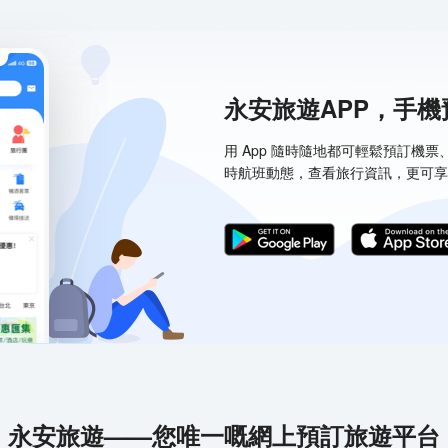
永安旅遊APP，手
用 App 隨時隨地都可輕鬆預訂機
時航班動態，查看旅行資訊，更可享
永安旅遊——您唯一嘅網上預訂旅遊平台