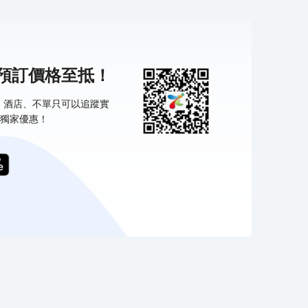
機預訂價格至抵！
票、酒店、不單只可以追蹤實
獨家優惠！