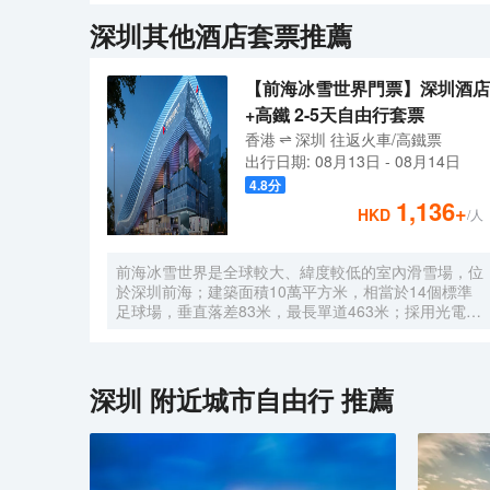
的海鮮大餐和當地特色美食，曾接受廣州知名美食媒體《
深圳
其他酒店套票推薦
親子營、酒店私家海島、海邊燒烤...更多精彩發現盡
【前海冰雪世界門票】深圳酒店
+高鐵 2-5天自由行套票
香港
深圳
往返
火車/高鐵票
出行日期:
08月13日
-
08月14日
4.8
分
1,136
+
HKD
/人
前海冰雪世界是全球較大、緯度較低的室內滑雪場，位
於深圳前海；建築面積10萬平方米，相當於14個標準
足球場，垂直落差83米，最長單道463米‌；採用光電發
電冰蓄冷系統，減少43%碳排放，鋼結構用量達4.7萬
噸‌；全年維持-6℃，配備5條專業滑道（總長1569公
尺），可承辦國際滑雪賽事‌。
深圳
附近城市自由行 推薦