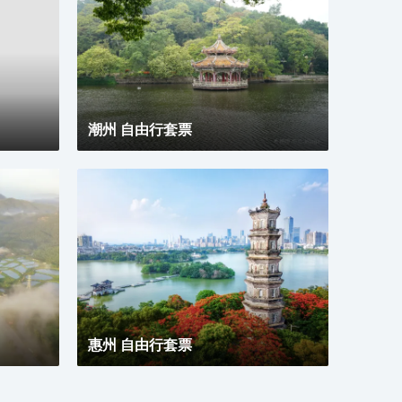
蓋所有房型，詳細的實物照片請諮詢酒店。
網的
的生
潮州 自由行套票
惠州 自由行套票