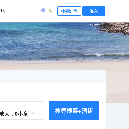
...
攻略
搜尋訂單
登入
搜尋機票+酒店
成人，
0
小童