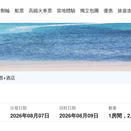
郵輪
船票
高鐵火車票
當地體驗
獨立包團
優惠
旅遊
票+酒店
出發日期
回程日期
數量
2026年08月07日
2026年08月09日
1房間，
2