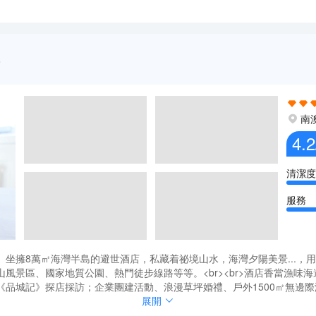
南
4.2
清潔度
服務
坐擁8萬㎡海灣半島的避世酒店，私藏着祕境山水，海灣夕陽美景...，用
風景區、國家地質公園、熱門徒步線路等等。<br><br>酒店香當漁味
品城記》探店採訪；企業團建活動、浪漫草坪婚禮、戶外1500㎡無邊際
在東山珍珠島度假酒店。
坐擁8萬㎡海灣半島的避世酒店，私藏着祕境山水，海灣夕陽美景...，用
展開
風景區、國家地質公園、熱門徒步線路等等。<br><br>酒店香當漁味