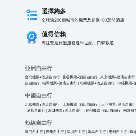
選擇夠多
全球逾200個城市的機票及超過100萬間酒店
值得信賴
專注營運旅遊服務逾半世紀，口碑載道
亞洲自由行
台北機票+酒店自由行
|
曼谷機票+酒店自由行
|
東京機票+酒店自由行
店自由行
|
福岡機票+酒店自由行
|
札幌機票+酒店自由行
|
沖繩機票+
中國自由行
北京機票+酒店自由行
|
上海機票+酒店自由行
|
三亞機票+酒店自由行
+酒店自由行
|
海口機票+酒店自由行
|
福州機票+酒店自由行
|
南京機
短線自由行
澳門自由行
|
廣州自由行
|
深圳自由行
|
番禺自由行
|
惠州自由行
|
珠