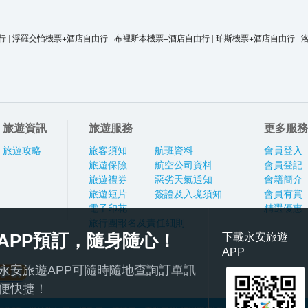
行
|
浮羅交怡機票+酒店自由行
|
布裡斯本機票+酒店自由行
|
珀斯機票+酒店自由行
|
旅遊資訊
旅遊服務
更多服務
旅遊攻略
旅客須知
航班資料
會員登入
旅遊保險
航空公司資料
會員登記
旅遊禮券
惡劣天氣通知
會籍簡介
旅遊短片
簽證及入境須知
會員有賞
電子印花
精選優惠
旅行團報名及責任細則
APP預訂，隨身隨心！
下載永安旅遊
APP
永安旅遊APP可隨時隨地查詢訂單訊
便快捷！