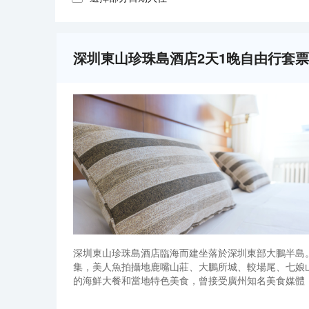
深圳東山珍珠島酒店2天1晚自由行套票
深圳東山珍珠島酒店臨海而建坐落於深圳東部大鵬半島。
集，美人魚拍攝地鹿嘴山莊、大鵬所城、較場尾、七娘山
的海鮮大餐和當地特色美食，曾接受廣州知名美食媒體《
親子營、酒店私家海島、海邊燒烤...更多精彩發現盡
深圳東山珍珠島酒店臨海而建坐落於深圳東部大鵬半島。
集，美人魚拍攝地鹿嘴山莊、大鵬所城、較場尾、七娘山