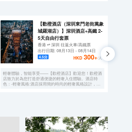
泳池派對、海灣夕陽美景、戶外星空帳篷、珍好玩Club
【歡橙酒店（深圳東門老街萬象
城羅湖店）】深圳酒店+高鐵 2-
5天自由行套票
香港
深圳
往返
火車/高鐵票
出行日期:
08月13日
-
08月14日
300
+
4.5
分
HKD
/人
輕奢體驗，智能享受——【歡橙酒店】歡迎您！歡橙酒
尚美
店致力於為您打造舒適便捷的輕奢入住體驗。酒店特
門店
色：-輕奢風格:酒店採用簡約時尚的輕奢風格設計，注
集團，
重細節與品質，為您營造舒適優雅的居住環境。-智能
牌:
體驗:房間配備小度智能系統，語音控制燈光、空調、
中檔
電視等設備，解放雙手，盡享科技帶來的便捷。-舒適
Roo
享受:24小時熱水即開即熱，無需等待，為您洗去一身
公社
疲憊。-影音娛樂:部分房間配備高清投影儀，打造私人
建店
影院，享受震撼視聽盛宴。-貼心服務:酒店設有洗衣
40
房，並提供烘乾服務，解決您的洗衣煩惱，讓旅途更加
藉創
輕鬆自在。歡橙酒店是您商務出行、休閒度假的理想之
持，
選。期待您的光臨！温馨提示，圖片僅供參考，無法涵
享大