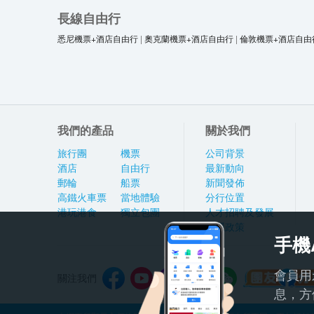
長線自由行
悉尼機票+酒店自由行
|
奧克蘭機票+酒店自由行
|
倫敦機票+酒店自由
我們的產品
關於我們
旅行團
機票
公司背景
酒店
自由行
最新動向
郵輪
船票
新聞發佈
高鐵火車票
當地體驗
分行位置
港玩港食
獨立包團
人才招聘及發展
私隱政策
手機
會員用
關注我們
息，方