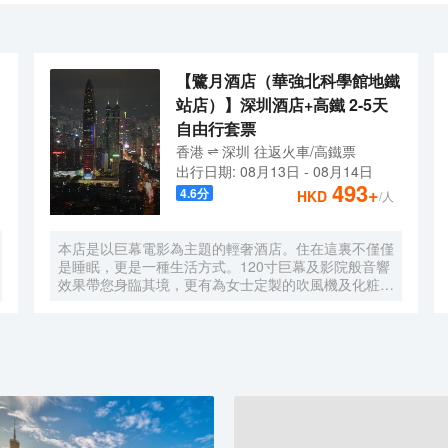
品城記》探店採訪；企業團建活動、浪漫草坪婚禮、戶外1500㎡無邊際
在東山珍珠島度假酒店。
【鷺月酒店（華強北科學館地鐵
站店）】深圳酒店+高鐵 2-5天
自由行套票
香港
深圳
往返
火車/高鐵票
出行日期:
08月13日
-
08月14日
493
+
4.6
分
HKD
/人
本店是以巨幕電影為主題的輕奢酒店。住在這裏不僅僅
是睡眠，更是一種生活方式。120寸巨幕及影院般音響
效果帶您身臨其境，更有為女士定製的吹風機及化粧
鏡，無時無刻，呈現精彩。