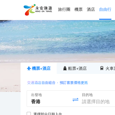
旅行團
機票
酒店
自由行
機票+酒店
船票+酒店
火車
出發地
目的地
選擇部分日期入住