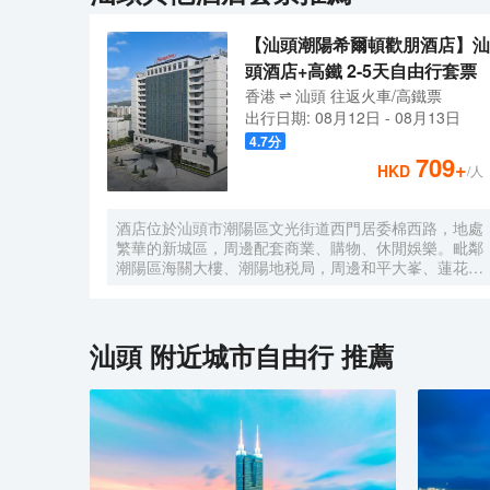
【汕頭潮陽希爾頓歡朋酒店】汕
頭酒店+高鐵 2-5天自由行套票
香港
汕頭
往返
火車/高鐵票
出行日期:
08月12日
-
08月13日
4.7
分
709
+
HKD
/人
酒店位於汕頭市潮陽區文光街道西門居委棉西路，地處
繁華的新城區，周邊配套商業、購物、休閒娛樂。毗鄰
潮陽區海關大樓、潮陽地税局，周邊和平大峯、蓮花
峯、礐石風景旅遊區。酒店設有各式温馨舒適客房，每
間客房均採用美國“Hampton Bed ”標準Serta雙專利床
墊及生態認證床品，選用美國護膚領域殿堂級品
牌“Peter Thomas Roth”作為指定洗浴用品；獨具希爾
汕頭
附近城市自由行 推薦
頓歡朋特色的“HUB” 大堂，集歡迎、聚會、休閒及商
務功能於一體，酒店同時設有健康格調全日制餐廳、多
功能精英會議室、樂動健身房、洗衣房等商務配套設
施，另客房設有親子沙發床和其他兒童用品，是您商旅
出行、親子出遊的理想下榻選擇！