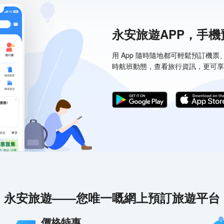
永安旅遊APP，手
用 App 隨時隨地都可輕鬆預訂機
時航班動態，查看旅行資訊，更可享
永安旅遊——您唯一嘅網上預訂旅遊平台
價格特惠