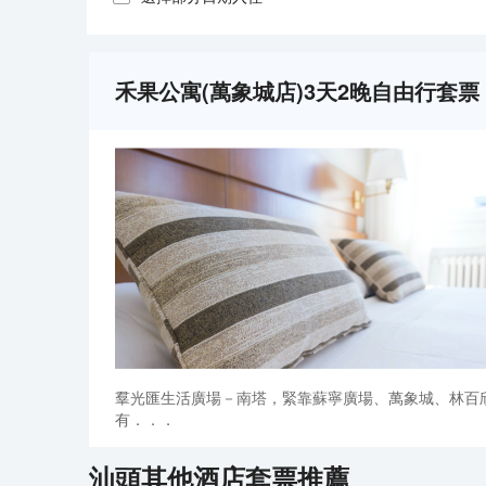
禾果公寓(萬象城店)3天2晚自由行套票
羣光匯生活廣場－南塔，緊靠蘇寧廣場、萬象城、林百
有．．．
汕頭
其他酒店套票推薦