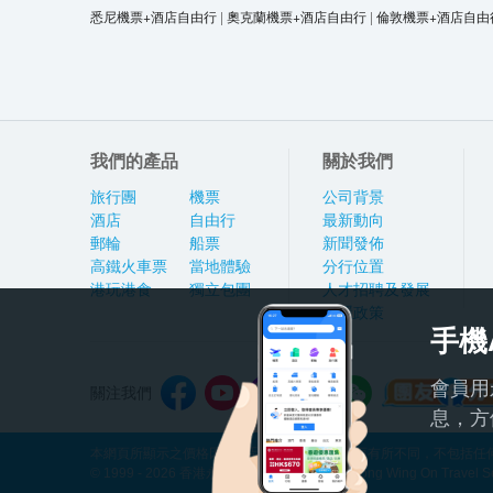
悉尼機票+酒店自由行
|
奧克蘭機票+酒店自由行
|
倫敦機票+酒店自由
我們的產品
關於我們
旅行團
機票
公司背景
酒店
自由行
最新動向
郵輪
船票
新聞發佈
高鐵火車票
當地體驗
分行位置
港玩港食
獨立包團
人才招聘及發展
私隱政策
手機
會員用
關注我們
息，方
本網頁所顯示之價格因應產品種類及出發日期而有所不同，不包括任何
© 1999 - 2026 香港永安旅遊有限公司 Hong Kong Wing On Travel Servi