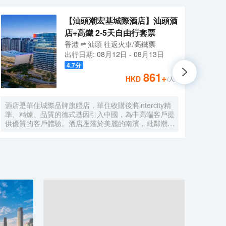
【汕頭潮宏基城際酒店】汕頭酒
店+高鐵 2-5天自由行套票
香港
汕頭
往返
火車/高鐵票
出行日期:
08月12日
-
08月13日
4.7
分
861
+
HKD
/人
酒店是華住城際品牌旗艦店，華住收購後將lntercity精
酒店
準、精煉、品質的德式基因引入中國，為中高端客戶提
一切
供優質的客戶體驗。酒店座落於美麗的南濱，毗鄰潮汕
和會
文化博覽中心和臻寶博物館，步行三分鐘可抵達濱海長
鬆並
廊，周邊交通便利，地理位置優越。一樓設有大堂吧，
聯繫
提供精釀啤酒和Costa咖啡，適合忙碌後的小酌放鬆；
心、
二樓設有中餐廳，提供自助早餐和精緻的潮菜，適合商
務宴請和家庭聚會。客房內配備智能感應控制系統、絲
漣床墊、空氣淨化器、Minibar保鮮冰箱、阿佩利斯洗
護套裝等。從設計到服務的各個方面，都充分考慮到了
商務客人的需求，為其提供高效、舒適且便捷的住宿體
驗！