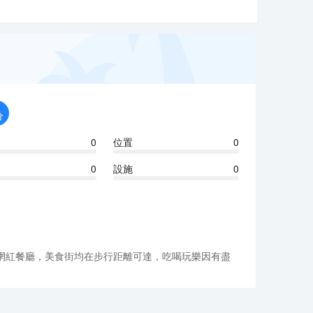
分
0
位置
0
0
設施
0
網紅餐廳，美食街均在步行距離可達，吃喝玩樂因有盡