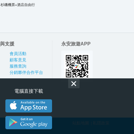
洛杉磯機票+酒店自由行
與支援
永安旅遊APP
會員活動
顧客意見
服務查詢
分銷夥伴合作平台
電腦直接下載
站點地圖
私隱政策
|