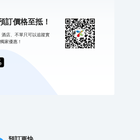
機預訂價格至抵！
票、酒店、不單只可以追蹤實
獨家優惠！
預訂更快