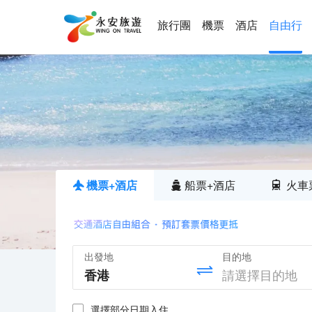
旅行團
機票
酒店
自由行
機票+酒店
船票+酒店
火車
出發地
目的地
選擇部分日期入住