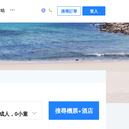
...
攻略
搜尋訂單
登入
搜尋機票+酒店
成人，
0
小童