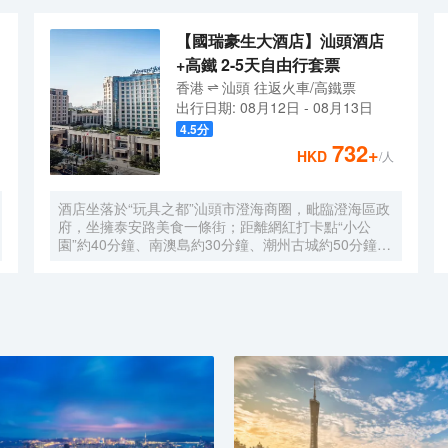
【國瑞豪生大酒店】汕頭酒店
+高鐵 2-5天自由行套票
香港
汕頭
往返
火車/高鐵票
出行日期:
08月12日
-
08月13日
4.5
分
732
+
HKD
/人
酒店坐落於“玩具之都”汕頭市澄海商圈，毗臨澄海區政
府，坐擁泰安路美食一條街；距離網紅打卡點“小公
園”約40分鐘、南澳島約30分鐘、潮州古城約50分鐘。
酒店隸屬美國温德姆集團旗下品牌，擁有豪華客房及套
房，光纖高速互聯網覆蓋，入住豪華房以上房型更可免
費享受Mini-Bar暢飲禮遇。