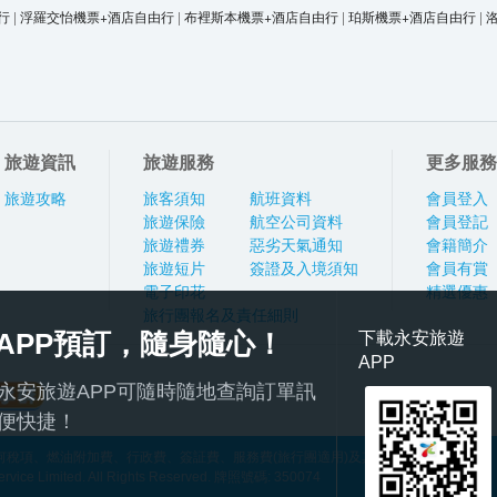
行
|
浮羅交怡機票+酒店自由行
|
布裡斯本機票+酒店自由行
|
珀斯機票+酒店自由行
|
旅遊資訊
旅遊服務
更多服務
旅遊攻略
旅客須知
航班資料
會員登入
旅遊保險
航空公司資料
會員登記
旅遊禮券
惡劣天氣通知
會籍簡介
旅遊短片
簽證及入境須知
會員有賞
電子印花
精選優惠
旅行團報名及責任細則
APP預訂，隨身隨心！
下載永安旅遊
APP
永安旅遊APP可隨時隨地查詢訂單訊
便快捷！
稅項、燃油附加費、行政費、簽証費、服務費(旅行團適用)及其他應繳費用
ce Limited. All Rights Reserved. 牌照號碼: 350074