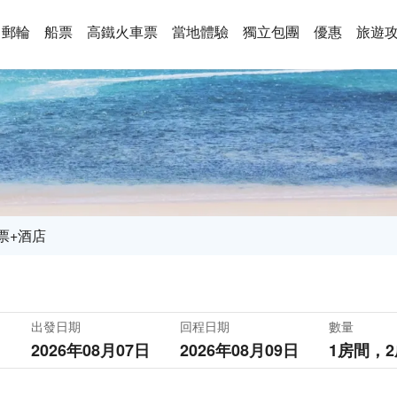
郵輪
船票
高鐵火車票
當地體驗
獨立包團
優惠
旅遊
票+酒店
出發日期
回程日期
數量
2026年08月07日
2026年08月09日
1房間，
2