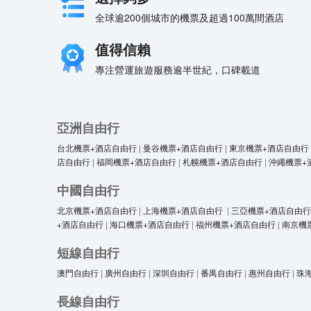
全球逾200個城市的機票及超過100萬間酒店
值得信賴
專注營運旅遊服務逾半世紀，口碑載道
亞洲自由行
台北機票+酒店自由行
|
曼谷機票+酒店自由行
|
東京機票+酒店自由行
店自由行
|
福岡機票+酒店自由行
|
札幌機票+酒店自由行
|
沖繩機票+
中國自由行
北京機票+酒店自由行
|
上海機票+酒店自由行
|
三亞機票+酒店自由行
+酒店自由行
|
海口機票+酒店自由行
|
福州機票+酒店自由行
|
南京機
短線自由行
澳門自由行
|
廣州自由行
|
深圳自由行
|
番禺自由行
|
惠州自由行
|
珠
長線自由行