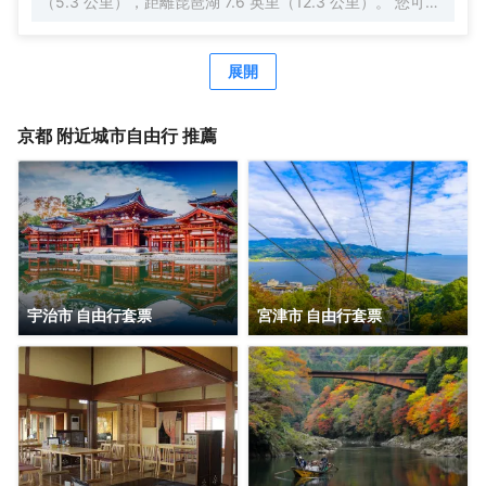
（5.3 公里），距離琵琶湖 7.6 英里（12.3 公里）。 您可到
露台和花園欣賞美景，還可利用免費 WiFi等服務和設施。此
酒店還提供公共客廳和自動售貨機。 每天一次免費招待會舉
行免費招待會，您可以藉此結識其他住客。 特色服務/設施包
展開
括快速入住、行李寄存和洗衣設施。 有 14 間客房提供冰箱
和液晶電視；您定能在旅途中找到家的舒適。提供免費無線
網絡，方便您與朋友保持聯繫；數碼頻道可滿足您的娛樂需
京都
附近城市自由行 推薦
求。私人浴室提供免費洗浴用品和吹風機。便利設施包括保
險箱和電熱水壺；如有需要，還可提供熨斗/熨板。
宇治市 自由行套票
宮津市 自由行套票