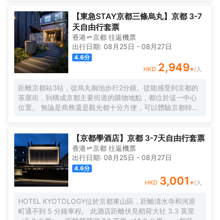
驗均可步行很短距離到達。 酒店對客房的裝飾十分考究，每
間設施齊全的客房都配備有空調、液晶電視機和房間內高速
【東急STAY京都三條烏丸】京都 3-7
上網。電熱水壺和咖啡壺/茶壺可供使用，便捷的客房設施定
天自由行套票
能讓您倍感舒適。浴室配有拖鞋、24小時熱水和浴缸。 酒店
香港
京都
往返
機票
提供的休閒設施，旨在為旅客營造多姿多彩、奢華完美的住
出行日期:
08月25日
-
08月27日
宿體驗。酒店設有24小時前台諮詢服務，為下榻至此的您提
4.6
分
供最貼心的行程安排。
2,949
+
HKD
/人
距離京都站3站，從烏丸御池步行2分鐘。從能感受到京都的
茶屋街，到構成京都主要街道的購物地點，都位於這一中心
位置。 無論是商務還是觀光都十分方便，可以體驗京都特有
的住宿。 所有客房均配有洗衣機/烘乾機和微波爐，旨在讓您
在旅途中也能「像生活一樣地停留」。 京都東急兩替町三條
鳥丸酒店的設施，讓您在長期旅居中也能很好地度過，為您
【京都學酒店】京都 3-7天自由行套票
的旅途增添色彩。 酒店於餐廳棟提供以京都家常菜為主、日
香港
京都
往返
機票
式西式融合的自助餐。您可以品嚐到由時令食材帶來的最天
出行日期:
08月25日
-
08月27日
然的味道。
4.6
分
3,001
+
HKD
/人
HOTEL KYOTOLOGY位於京都東山區，距離清水寺和河原
町通不到 5 分鐘車程。 此酒店距離伏見稻荷大社 3.3 英里