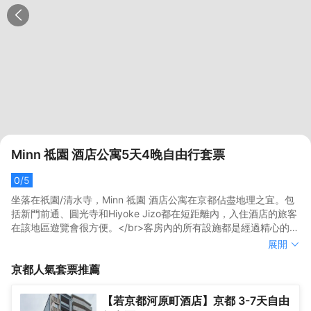
Minn 祗園 酒店公寓5天4晚自由行套票
0
/5
坐落在祇園/清水寺，Minn 祗園 酒店公寓在京都佔盡地理之宜。包
括新門前通、圓光寺和Hiyoke Jizo都在短距離內，入住酒店的旅客
在該地區遊覽會很方便。</br>客房內的所有設施都是經過精心的考
慮和安排，包括空調、液晶電視機和衣櫃/衣櫥，滿足您入住需求的
坐落在祇園/清水寺，Minn 祗園 酒店公寓在京都佔盡地理之宜。包
展開
同時又能增添家的温馨感。除此之外，配備有拖鞋和24小時熱水的
括新門前通、圓光寺和Hiyoke Jizo都在短距離內，入住酒店的旅客
京都
人氣套票推薦
浴室是您消除一天疲勞的好地方。</br>在結束一天的行程後，您可
在該地區遊覽會很方便。</br>客房內的所有設施都是經過精心的考
以盡情享受酒店的Spa。外國旅客可以通過多國語言工作人員瞭解
慮和安排，包括空調、液晶電視機和衣櫃/衣櫥，滿足您入住需求的
當地風土人情的相關信息。
同時又能增添家的温馨感。除此之外，配備有拖鞋和24小時熱水的
【若京都河原町酒店】京都 3-7天自由
浴室是您消除一天疲勞的好地方。</br>在結束一天的行程後，您可