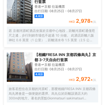
行套票
以盡情享受酒店的Spa。外國旅客可以通過多國語言工作人員瞭解
香港
京都
往返
機票
當地風土人情的相關信息。
出行日期:
08月25日
-
08月27日
4.6
分
2,978
+
HKD
/人
若 京都河原町酒店坐落於京都中心地段，距離河原町通僅咫
尺之遙，步行到錦市場也不超過 10 分鐘。 此酒店距離八阪
神社 0.6 英里（1 公里），距離清水寺 1.5 英里（2.5 公
里）。 您可利用免費 WiFi、旅遊/票務服務和自動售貨機等
便利服務和設施。 特色服務/設施包括24 小時前台服務、行
李寄存和洗衣設施。 有 40 間客房提供冰箱和平板電視；您
【相鐵FRESA INN 京都四條烏丸】京
定能在旅途中找到家的舒適。提供免費無線網絡，方便您與
都 3-7天自由行套票
朋友保持聯繫；數碼頻道可滿足您的娛樂需求。配備淋浴/盆
香港
京都
往返
機票
浴組合的私人浴室提供坐浴桶和吹風機。便利設施包括書桌
出行日期:
08月25日
-
08月27日
和免費袋泡茶/速溶咖啡；而且按要求提供提供客房服務。
4.6
分
2,972
+
HKD
/人
旅客若想住在京都的河原町，那麼相鐵FRESA INN 京都四條
烏丸將會是一個便捷的選擇。烏丸位於距離該酒店大約
300m的地方。著名的景點Gionmatsuri sakimatsuri
niwatoriboko、伊賀流忍者修行體驗和京都嵯峨之館和服體