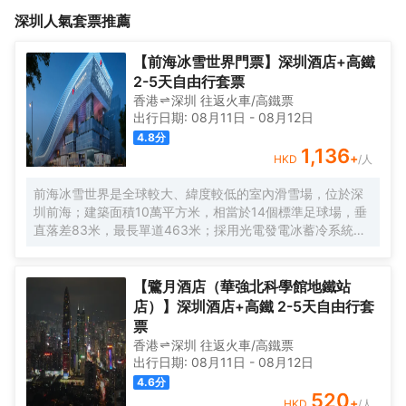
賓客在入住中發現日常之美，優享生活之趣，在快節奏的工作之餘
民治街道民強社區民田路55號，附近商圈有欣薈廣場，華潤萬象天
深圳
人氣套票推薦
恢復自己的舒適狀態，做一個真正的“旅”遊者。<br>
地，益田假日廣場，提倡新中產消費者提供高品質的「優」享旅居
體驗， 提倡簡雅、舒適的設計美學，營造舒適輕鬆的住宿風格，讓
賓客在入住中發現日常之美，優享生活之趣，在快節奏的工作之餘
【前海冰雪世界門票】深圳酒店+高鐵
恢復自己的舒適狀態，做一個真正的“旅”遊者。<br>
2-5天自由行套票
香港
深圳
往返
火車/高鐵票
出行日期:
08月11日
-
08月12日
4.8
分
1,136
+
HKD
/人
前海冰雪世界是全球較大、緯度較低的室內滑雪場，位於深
圳前海；建築面積10萬平方米，相當於14個標準足球場，垂
直落差83米，最長單道463米‌；採用光電發電冰蓄冷系統，
減少43%碳排放，鋼結構用量達4.7萬噸‌；全年維持-6℃，
配備5條專業滑道（總長1569公尺），可承辦國際滑雪賽
事‌。
【鷺月酒店（華強北科學館地鐵站
店）】深圳酒店+高鐵 2-5天自由行套
票
香港
深圳
往返
火車/高鐵票
出行日期:
08月11日
-
08月12日
4.6
分
520
+
HKD
/人