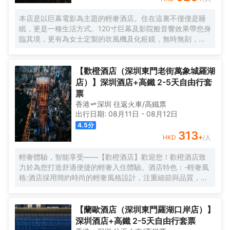
本店是以巨幕電影為主題的輕奢酒店。住在這裏不僅僅是睡
眠，更是一種生活方式。120寸巨幕及影院般音響效果帶您身
臨其境，更有為女士定製的吹風機及化粧鏡，無時無刻，呈
現精彩。
【歡橙酒店（深圳東門老街萬象城羅湖
店）】深圳酒店+高鐵 2-5天自由行套
票
香港
深圳
往返
火車/高鐵票
出行日期:
08月11日
-
08月12日
4.5
分
313
+
HKD
/人
輕奢體驗，智能享受——【歡橙酒店】歡迎您！歡橙酒店致
力於為您打造舒適便捷的輕奢入住體驗。酒店特色：-輕奢風
格:酒店採用簡約時尚的輕奢風格設計，注重細節與品質，為
您營造舒適優雅的居住環境。-智能體驗:房間配備小度智能系
統，語音控制燈光、空調、電視等設備，解放雙手，盡享科
技帶來的便捷。-舒適享受:24小時熱水即開即熱，無需等
【蘭歐酒店（深圳東門羅湖口岸店）】
待，為您洗去一身疲憊。-影音娛樂:部分房間配備高清投影
深圳酒店+高鐵 2-5天自由行套票
儀，打造私人影院，享受震撼視聽盛宴。-貼心服務:酒店設有