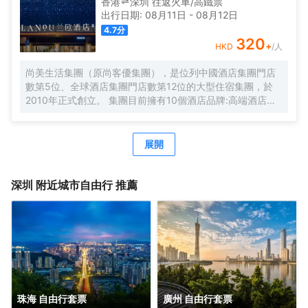
香港
深圳
往返
火車/高鐵票
洗衣房，並提供烘乾服務，解決您的洗衣煩惱，讓旅途更加
出行日期:
08月11日
-
08月12日
輕鬆自在。歡橙酒店是您商務出行、休閒度假的理想之選。
4.7
分
期待您的光臨！温馨提示，圖片僅供參考，無法涵蓋所有房
320
+
HKD
/人
型，詳細的實物照片請諮詢酒店。
尚美生活集團（原尚客優集團），是位列中國酒店集團門店
數第5位、全球酒店集團門店數第12位的大型住宿集團，於
2010年正式創立。 集團目前擁有10個酒店品牌:高端酒店品
牌萬際、假日美地，中高端酒店蘭歐，中檔酒店尚客優品，
經濟型酒店尚客優、駿怡、A&A Room、橙客，以及民宿品
牌花美時、公寓品牌LIPPO公社。尚美生活旗下酒店超過
展開
3500家（含在營店和籌建店），現已覆蓋全國31個省293座
城市，會員數量超4000萬。 作為國內創客精神的住宿集
團，尚美生活憑藉創新的商業模式、強大的品牌優勢和專業
深圳
附近城市自由行 推薦
的服務支持，攜手消費者、業主以及合作伙伴，共建、共
創、共享大住宿共同體。未來，集團將不斷探索住宿業與互
聯網的結合、與新生活方式的結合，致力於成為全球領先的
生活服務連鎖平台，引領新尚美好生活。
珠海 自由行套票
廣州 自由行套票