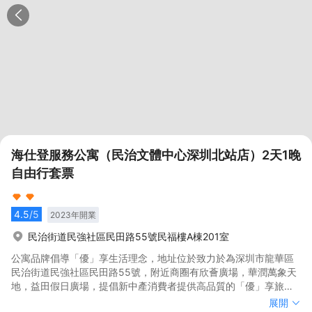
海仕登服務公寓（民治文體中心深圳北站店）2天1晚
自由行套票
4.5
/5
2023
年開業
民治街道民強社區民田路55號民福樓A棟201室
公寓品牌倡導「優」享生活理念，地址位於致力於為深圳市龍華區
民治街道民強社區民田路55號，附近商圈有欣薈廣場，華潤萬象天
地，益田假日廣場，提倡新中產消費者提供高品質的「優」享旅居
體驗， 提倡簡雅、舒適的設計美學，營造舒適輕鬆的住宿風格，讓
公寓品牌倡導「優」享生活理念，地址位於致力於為深圳市龍華區
展開