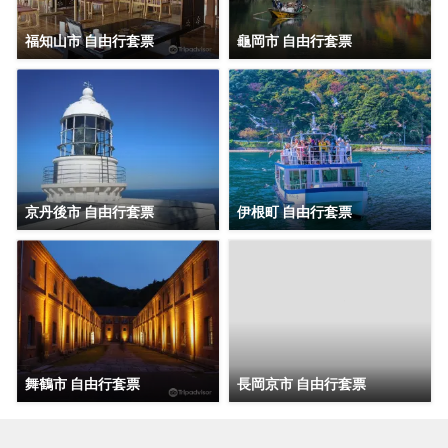
福知山市 自由行套票
龜岡市 自由行套票
京丹後市 自由行套票
伊根町 自由行套票
舞鶴市 自由行套票
長岡京市 自由行套票