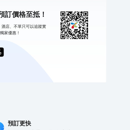
機預訂價格至抵！
票、酒店、不單只可以追蹤實
獨家優惠！
預訂更快