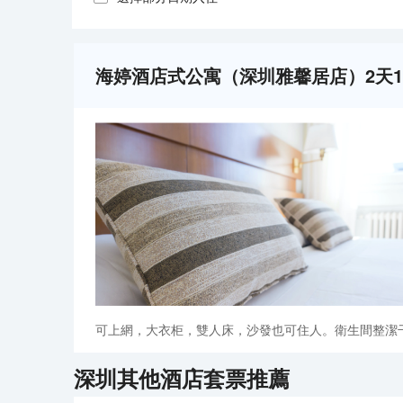
海婷酒店式公寓（深圳雅馨居店）2天
可上網，大衣柜，雙人床，沙發也可住人。衛生間整潔
深圳
其他酒店套票推薦