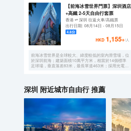
【前海冰雪世界門票】深圳酒店
+高鐵 2-5天自由行套票
香港
深圳
往返
火車/高鐵票
出行日期:
08月14日
-
08月15日
4.8
分
1,155
+
HKD
/人
前海冰雪世界是全球較大、緯度較低的室內滑雪場，位
於深圳前海；建築面積10萬平方米，相當於14個標準
足球場，垂直落差83米，最長單道463米‌；採用光電發
電冰蓄冷系統，減少43%碳排放，鋼結構用量達4.7萬
噸‌；全年維持-6℃，配備5條專業滑道（總長1569公
尺），可承辦國際滑雪賽事‌。
深圳
附近城市自由行 推薦