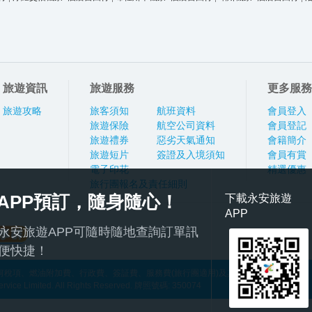
旅遊資訊
旅遊服務
更多服務
旅遊攻略
旅客須知
航班資料
會員登入
旅遊保險
航空公司資料
會員登記
旅遊禮券
惡劣天氣通知
會籍簡介
旅遊短片
簽證及入境須知
會員有賞
電子印花
精選優惠
旅行團報名及責任細則
APP預訂，隨身隨心！
下載永安旅遊
APP
永安旅遊APP可隨時隨地查詢訂單訊
便快捷！
稅項、燃油附加費、行政費、簽証費、服務費(旅行團適用)及其他應繳費用
ce Limited. All Rights Reserved. 牌照號碼: 350074