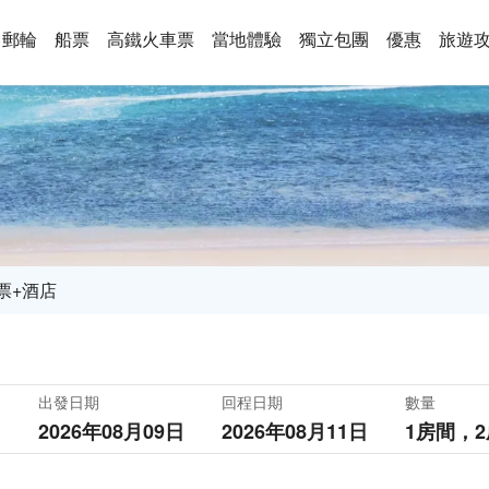
郵輪
船票
高鐵火車票
當地體驗
獨立包團
優惠
旅遊
票+酒店
出發日期
回程日期
數量
2026年08月09日
2026年08月11日
1房間，
2