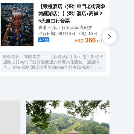
【歡橙酒店（深圳東門老街萬象
城羅湖店）】深圳酒店+高鐵 2-
5天自由行套票
香港
深圳
往返
火車/高鐵票
出行日期:
08月14日
-
08月15日
366
+
4.5
分
HKD
/人
輕奢體驗，智能享受——【歡橙酒店】歡迎您！歡橙酒
尚美
店致力於為您打造舒適便捷的輕奢入住體驗。酒店特
門店
色：-輕奢風格:酒店採用簡約時尚的輕奢風格設計，注
集團，
重細節與品質，為您營造舒適優雅的居住環境。-智能
牌:
體驗:房間配備小度智能系統，語音控制燈光、空調、
中檔
電視等設備，解放雙手，盡享科技帶來的便捷。-舒適
Roo
享受:24小時熱水即開即熱，無需等待，為您洗去一身
公社
疲憊。-影音娛樂:部分房間配備高清投影儀，打造私人
建店
影院，享受震撼視聽盛宴。-貼心服務:酒店設有洗衣
40
房，並提供烘乾服務，解決您的洗衣煩惱，讓旅途更加
藉創
輕鬆自在。歡橙酒店是您商務出行、休閒度假的理想之
持，
選。期待您的光臨！温馨提示，圖片僅供參考，無法涵
享大
蓋所有房型，詳細的實物照片請諮詢酒店。
網的
的生