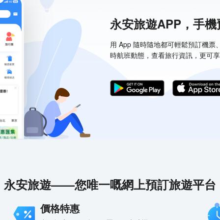
永安旅遊APP，手
用 App 隨時隨地都可輕鬆預訂機
時航班動態，查看旅行資訊，更可享
永安旅遊——您唯一嘅網上預訂旅遊平台
價格特惠