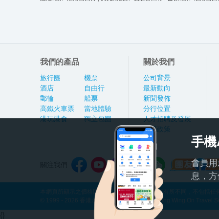
我們的產品
關於我們
旅行團
機票
公司背景
酒店
自由行
最新動向
郵輪
船票
新聞發佈
高鐵火車票
當地體驗
分行位置
港玩港食
獨立包團
人才招聘及發展
私隱政策
手機
會員用
關注我們
息，方
本網頁所顯示之價格因應產品種類及出發日期而有所不同，不包括任何
© 1999 - 2026 香港永安旅遊有限公司 Hong Kong Wing On Travel Servi
{}