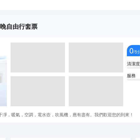
1晚自由行套票
0
/5
清潔度
服務
干凈，暖氣，空調，電水壺，吹風機，應有盡有。我們歡迎您的到來！