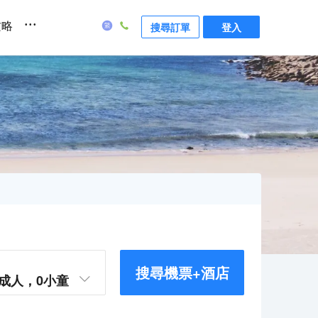
...
攻略
搜尋訂單
登入
搜尋機票+酒店
成人，
0
小童