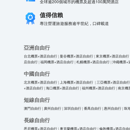
全球逾200個城市的機票及超過100萬間酒店
值得信賴
專注營運旅遊服務逾半世紀，口碑載道
亞洲自由行
台北機票+酒店自由行
|
曼谷機票+酒店自由行
|
東京機票+酒店自由行
店自由行
|
福岡機票+酒店自由行
|
札幌機票+酒店自由行
|
沖繩機票+
中國自由行
北京機票+酒店自由行
|
上海機票+酒店自由行
|
三亞機票+酒店自由行
+酒店自由行
|
海口機票+酒店自由行
|
福州機票+酒店自由行
|
南京機
短線自由行
澳門自由行
|
廣州自由行
|
深圳自由行
|
番禺自由行
|
惠州自由行
|
珠
長線自由行
悉尼機票+酒店自由行
|
奧克蘭機票+酒店自由行
|
倫敦機票+酒店自由