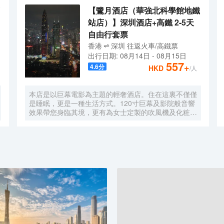
【鷺月酒店（華強北科學館地鐵
站店）】深圳酒店+高鐵 2-5天
自由行套票
香港
深圳
往返
火車/高鐵票
出行日期:
08月14日
-
08月15日
557
+
4.6
分
HKD
/人
本店是以巨幕電影為主題的輕奢酒店。住在這裏不僅僅
是睡眠，更是一種生活方式。120寸巨幕及影院般音響
效果帶您身臨其境，更有為女士定製的吹風機及化粧
鏡，無時無刻，呈現精彩。