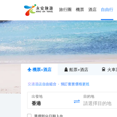
旅行團
機票
酒店
自由行
機票+酒店
船票+酒店
火車
出發地
目的地
選擇部分日期入住