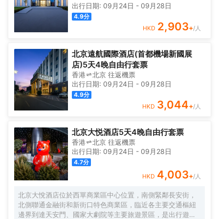
出行日期:
09月24日
-
09月28日
4.9
分
2,903
+
HKD
/人
北京遠航國際酒店(首都機場新國展
店)5天4晚自由行套票
香港
北京
往返
機票
出行日期:
09月24日
-
09月28日
4.9
分
3,044
+
HKD
/人
北京大悦酒店5天4晚自由行套票
香港
北京
往返
機票
出行日期:
09月24日
-
09月28日
4.7
分
4,003
+
HKD
/人
北京大悅酒店位於西單商業區中心位置，南側緊鄰長安街，
北側聯通金融街和新街口特色商業區，臨近各主要交通樞紐
邊界到達天安門、國家大劇院等主要旅遊景區，是出行遊玩