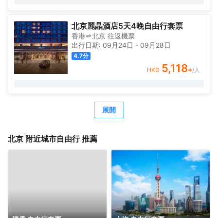
居住的不二選擇。
作爲中糧置地酒店板塊的全新自有品牌，Le Joy Hotel 大悅
酒店在中糧品牌家族的盛譽之下孕育而出，與西單大悅城同
北京麗晶酒店5天4晚自由行套票
屬一個城市綜合體，周邊生活配套齊全，吃喝玩購一站式解
香港
北京
往返
機票
決，出行快捷方便，酒店內免費高速網絡全覆蓋，入住大悅
出行日期:
09月24日
-
09月28日
酒店可盡情暢享歡樂時光！
4.7
分
Le Joy大悅酒店擁有三百餘間唯美客房，清新脫俗，簡單大
5,118
+
HKD
/人
氣的裝修風格，讓客人在商旅之餘，享受溫馨舒適的居住環
境；同時還有19種主題定製房型可供挑選，入住主題客房感
受與以往截然不同的奇趣體驗。
酒店內配套設施完善，爲差旅精英客們提供舒適便利的辦公
展開
環境，讓社交具有更多可能性；TONG POWER運動生活館
與Parksquare 園庭高端餐廳亦可精緻您的差旅時光。
北京
附近城市自由行 推薦