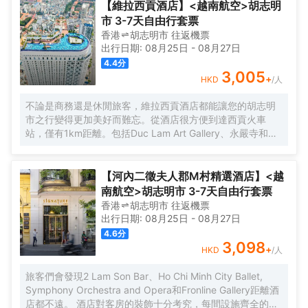
選擇。在酒吧點上一杯消除一天的疲勞，對於旅客來説是一個不錯
您入住需求的同時又能增添家的温馨感。服務人員會提前為您準備
【維拉西貢酒店】<越南航空>胡志明
的休閒選擇。如果您喜歡安靜的用餐，酒店可以提供房間送餐服
好電熱水壺和瓶裝水，以滿足您的飲水需求。倘若您在忙碌的一天
市 3-7天自由行套票
務。若是覺得酒店的餐飲無法滿足您挑剔的味蕾，附近Cyclo
後想在自己的客房內放鬆，提供拖鞋和吹風機的客房浴室是不錯的
香港
胡志明市
往返
機票
Resto（東南亞菜）的毛瓜湯、Huynh Hoa Sandwich
選擇。在酒吧點上一杯消除一天的疲勞，對於旅客來説是一個不錯
出行日期:
08月25日
-
08月27日
Shop（BÁNH MÌ HUỲNH HOA）（快餐簡餐）的法棍三明治和Xu
的休閒選擇。如果您喜歡安靜的用餐，酒店可以提供房間送餐服
4.4
分
Restaurant Lounge（東南亞菜）的南瓜花或許能勾起您的食慾。
務。若是覺得酒店的餐飲無法滿足您挑剔的味蕾，附近Cyclo
3,005
+
HKD
/人
</br>酒店休閒區提供了各類設施，您可以在這裏舒緩身心壓力。酒
Resto（東南亞菜）的毛瓜湯、Huynh Hoa Sandwich
店的會議廳提供優質服務，是眾多商旅客選擇入住這裏的原因。酒
Shop（BÁNH MÌ HUỲNH HOA）（快餐簡餐）的法棍三明治和Xu
不論是商務還是休閒旅客，維拉西貢酒店都能讓您的胡志明
店提供的乾洗服務，讓您的旅途更加方便。
Restaurant Lounge（東南亞菜）的南瓜花或許能勾起您的食慾。
市之行變得更加美好而難忘。從酒店很方便到達西貢火車
</br>酒店休閒區提供了各類設施，您可以在這裏舒緩身心壓力。酒
站，僅有1km距離。包括Duc Lam Art Gallery、永嚴寺和
店的會議廳提供優質服務，是眾多商旅客選擇入住這裏的原因。酒
Wat Chantarangsay都在短距離內，入住酒店的旅客在該地
店提供的乾洗服務，讓您的旅途更加方便。
區遊覽會很方便。 酒店對客房的裝飾十分考究，每間設施齊
全的客房都配備有雨傘、房內保險箱和空調。有飲水需求的
【河內二徵夫人郡M村精選酒店】<越
旅客，酒店還為您提供了瓶裝水。浴室配有拖鞋、24小時熱
南航空>胡志明市 3-7天自由行套票
水和浴缸。在餘暇時間，可以選擇去酒店的酒吧喝上一杯飲
香港
胡志明市
往返
機票
料，驅走所有的疲憊。貼心的送餐服務可以滿足那些喜歡在
出行日期:
08月25日
-
08月27日
私人場合進餐的旅客。除此之外，周邊餐飲種類繁多。
4.6
分
HOME FINEST（東南亞菜）供應一流的推薦美味-Grilled
3,098
+
HKD
/人
beef on hot rock stone，Huynh Hoa Sandwich
Shop（BÁNH MÌ HUỲNH HOA）（快餐簡餐）提供的法棍
旅客們會發現2 Lam Son Bar、Ho Chi Minh City Ballet,
三明治備受好評，Cyclo Resto（東南亞菜）的香茅雞也是來
Symphony Orchestra and Opera和Fronline Gallery距離酒
這裏遊玩不容錯過的美味。 住客既能在 室外泳池揮灑汗水，
店都不遠。 酒店對客房的裝飾十分考究，每間設施齊全的客