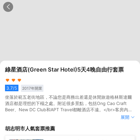
綠星酒店(Green Star Hotel)5天4晚自由行套票
3.7
/5
2017
年開業
坐落於範五老街地區，不論您是商務出差還是休閒旅遊格林斯達爾
酒店都是理想的下榻之處。附近很多景點，包括Ong Cao Craft
Beer、New DC Club和APT Travel都離酒店不遠。</br>客房內的
所有設施都是經過精心的考慮和安排，包括空調和衣櫃/衣櫥，滿足
坐落於範五老街地區，不論您是商務出差還是休閒旅遊格林斯達爾
展開
您入住需求的同時又能增添家的温馨感。服務人員會提前為您準備
酒店都是理想的下榻之處。附近很多景點，包括Ong Cao Craft
胡志明市
人氣套票推薦
好電熱水壺和瓶裝水，以滿足您的飲水需求。倘若您在忙碌的一天
Beer、New DC Club和APT Travel都離酒店不遠。</br>客房內的
後想在自己的客房內放鬆，提供拖鞋和吹風機的客房浴室是不錯的
所有設施都是經過精心的考慮和安排，包括空調和衣櫃/衣櫥，滿足