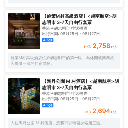
也可以在桑拿浴室放鬆身心。酒店設有會議廳和商務中心，
房都配備有熨衣設備、房內保險箱和衣櫃/衣櫥。服務人員會
為旅客提供高品質的商務服務。提供乾洗服務，為您的旅途
提前為您準備好電熱水壺和瓶裝水，以滿足您的飲水需求。
省心。
倘若您在忙碌的一天後想在自己的客房內放鬆，提供拖鞋和
【施策M村高級酒店】<越南航空>胡
24小時熱水的客房浴室是不錯的選擇。 優美的環境，再搭配
志明市 3-7天自由行套票
上細緻周到的服務，酒店的休閒區定能滿足您的品質需求。
香港
胡志明市
往返
機票
酒店的會議廳將熱情的服務與專業的素質完美地結合在一
出行日期:
08月25日
-
08月27日
起。提供乾洗服務，為您的旅途省心。
4.5
分
2,758
+
HKD
/人
施策M村高級酒店位於胡志明市的第一區，為休閒或商務旅
客提供一流的住宿體驗。
【陶丹公園 M 村酒店】<越南航空>胡
志明市 3-7天自由行套票
香港
胡志明市
往返
機票
出行日期:
08月25日
-
08月27日
4.5
分
2,694
+
HKD
/人
入住陶丹公園 M 村酒店，您將可以輕鬆探索第三區。