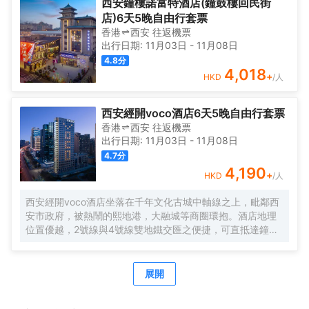
早、中、晚餐供酒店客人享用；酒店亦配備巴士、豪華商務
西安鐘樓諾富特酒店(鐘鼓樓回民街
車接送客人方便出行。酒店客房空間寬敞、家居設計獨具匠
店)6天5晚自由行套票
心、裝修風格優雅舒心。所有客房均採用西安當地高檔優質
香港
西安
往返
機票
床品、全套草本精華洗浴用品供客人使用；網絡方面配備百
出行日期:
11月03日
-
11月08日
兆高速光纖、WIFI全覆蓋，致力於為客人提供舒適便捷的住
4.8
分
宿體驗環境！
4,018
+
HKD
/人
西安經開voco酒店6天5晚自由行套票
香港
西安
往返
機票
出行日期:
11月03日
-
11月08日
4.7
分
4,190
+
HKD
/人
西安經開voco酒店坐落在千年文化古城中軸線之上，毗鄰西
安市政府，被熱鬧的熙地港，大融城等商圈環抱。酒店地理
位置優越，2號線與4號線雙地鐵交匯之便捷，可直抵達鐘鼓
樓，大雁塔，大唐不夜城和大唐芙蓉園等旅遊觀光勝地。
酒店共有兩百餘間典雅舒適客房，每間客房均配備大幅全景
落地窗，可從不同視角俯瞰城市運動公園全貌。
展開
洲際酒店集團旗下高端輕奢酒店，西安經開voco酒店融貫東
西，以當代設計手法重現古都風韻與摩登格調，於都市之中