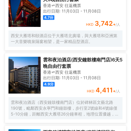
香港
西安
往返
機票
出行日期:
11月03日
-
11月08日
4.7
分
3,742
+
HKD
/人
西安大雁塔和頤酒店位于大雁塔北廣場，與大雁塔和亞洲第
一大音樂噴泉隔窗相望，是一家精品型酒店。
雲和夜泊酒店(西安鐘鼓樓南門店)6天5
晚自由行套票
香港
西安
往返
機票
出行日期:
11月03日
-
11月08日
4.9
分
4,411
+
HKD
/人
雲和夜泊酒店（西安鐘鼓樓南門店）位於碑林區文藝北路
190號，毗鄰西安永寧門和鐘鼓樓，步行至2號線和4號線僅
5-10分鐘，距離西安大雁塔26分鐘車程，地理位置優越，交
通便利。酒店擁有高檔客房170餘間，房間配備各種客房高檔
用品和先進的硬件設施設備；餐廳聘請特級廚師製作精美