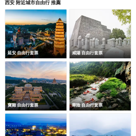
締造私享社交之所，是時尚旅居達人和商務出行人士的理想
西安
附近城市自由行 推薦
之選，高品質的寢具以及完善的設施，令您盡情體驗温馨舒
適的“獨處時光”。
延安 自由行套票
咸陽 自由行套票
寶雞 自由行套票
華陰 自由行套票