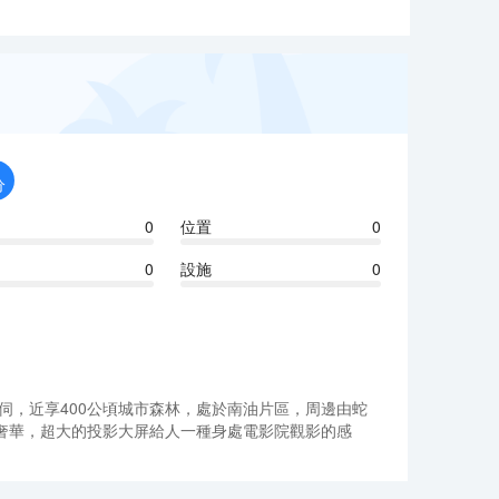
分
0
位置
0
0
設施
0
伺，近享400公頃城市森林，處於南油片區，周邊由蛇
奢華，超大的投影大屏給人一種身處電影院觀影的感