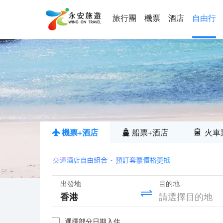
旅行團
機票
酒店
自由行
機票+酒店
船票+酒店
火車
出發地
目的地
選擇部分日期入住