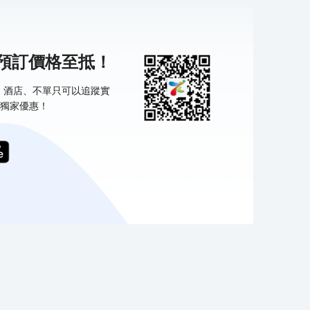
機預訂價格至抵！
票、酒店、不單只可以追蹤實
獨家優惠！