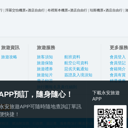
行
|
浮羅交怡機票+酒店自由行
|
布裡斯本機票+酒店自由行
|
珀斯機票+酒店自由行
|
旅遊資訊
旅遊服務
更多服務
旅遊攻略
旅客須知
航班資料
會員登入
旅遊保險
航空公司資料
會員登記
旅遊禮券
惡劣天氣通知
會籍簡介
旅遊短片
簽證及入境須知
會員有賞
電子印花
精選優惠
旅行團報名及責任細則
APP預訂，隨身隨心！
下載永安旅遊
APP
永安旅遊APP可隨時隨地查詢訂單訊
便快捷！
稅項、燃油附加費、行政費、簽証費、服務費(旅行團適用)及其他應繳費用