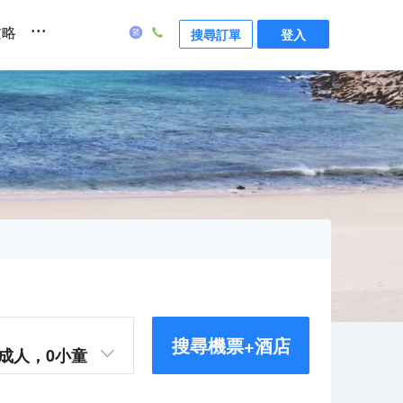
...
攻略
搜尋訂單
登入
搜尋機票+酒店
成人，
0
小童