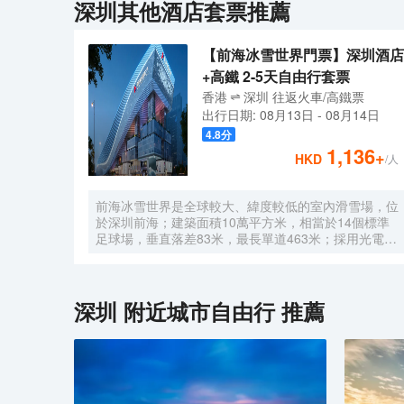
深圳
其他酒店套票推薦
【前海冰雪世界門票】深圳酒店
+高鐵 2-5天自由行套票
香港
深圳
往返
火車/高鐵票
出行日期:
08月13日
-
08月14日
4.8
分
1,136
+
HKD
/人
前海冰雪世界是全球較大、緯度較低的室內滑雪場，位
於深圳前海；建築面積10萬平方米，相當於14個標準
足球場，垂直落差83米，最長單道463米‌；採用光電發
電冰蓄冷系統，減少43%碳排放，鋼結構用量達4.7萬
噸‌；全年維持-6℃，配備5條專業滑道（總長1569公
尺），可承辦國際滑雪賽事‌。
深圳
附近城市自由行 推薦