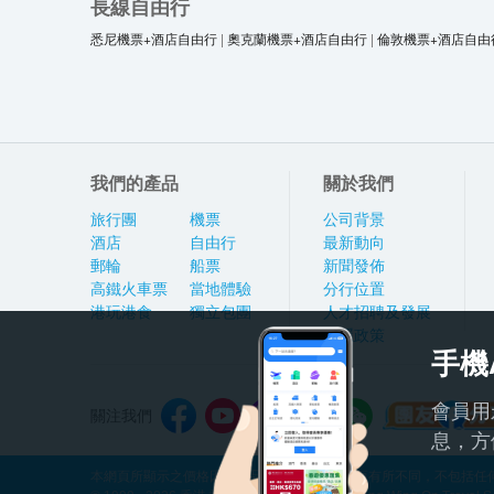
長線自由行
悉尼機票+酒店自由行
|
奧克蘭機票+酒店自由行
|
倫敦機票+酒店自由
我們的產品
關於我們
旅行團
機票
公司背景
酒店
自由行
最新動向
郵輪
船票
新聞發佈
高鐵火車票
當地體驗
分行位置
港玩港食
獨立包團
人才招聘及發展
私隱政策
手機
會員用
關注我們
息，方
本網頁所顯示之價格因應產品種類及出發日期而有所不同，不包括任何