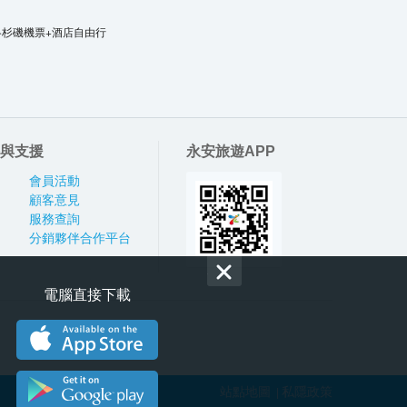
洛杉磯機票+酒店自由行
與支援
永安旅遊APP
會員活動
顧客意見
服務查詢
分銷夥伴合作平台
電腦直接下載
站點地圖
私隱政策
|