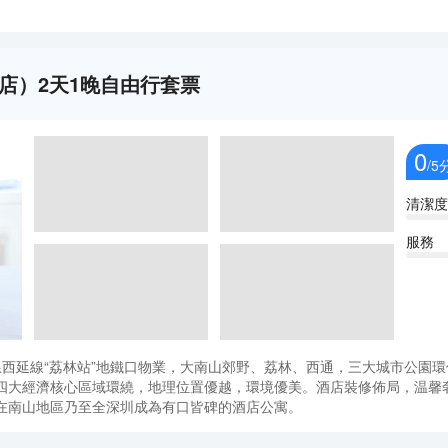
店）2天1晚自由行套票
0
/5
清潔度
服務
西延線“荔林站”地鐵口物業，大南山郊野、荔林、西通，三大城市公園環
四大經濟核心區域環繞，地理位置優越，環境優美。酒店裝修佈局，温馨
在南山地區乃至全深圳成為有口皆碑的酒店公寓。