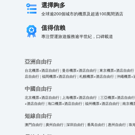
選擇夠多
全球逾200個城市的機票及超過100萬間酒店
值得信賴
專注營運旅遊服務逾半世紀，口碑載道
亞洲自由行
台北機票+酒店自由行
|
曼谷機票+酒店自由行
|
東京機票+酒店自由行
店自由行
|
福岡機票+酒店自由行
|
札幌機票+酒店自由行
|
沖繩機票+
中國自由行
北京機票+酒店自由行
|
上海機票+酒店自由行
|
三亞機票+酒店自由行
+酒店自由行
|
海口機票+酒店自由行
|
福州機票+酒店自由行
|
南京機
短線自由行
澳門自由行
|
廣州自由行
|
深圳自由行
|
番禺自由行
|
惠州自由行
|
珠