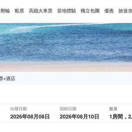
郵輪
船票
高鐵火車票
當地體驗
獨立包團
優惠
旅遊
票+酒店
出發日期
回程日期
數量
2026年08月08日
2026年08月10日
1房間，
2