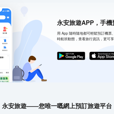
永安旅遊APP，手
用 App 隨時隨地都可輕鬆預訂機
時航班動態，查看旅行資訊，更可享
永安旅遊——您唯一嘅網上預訂旅遊平台