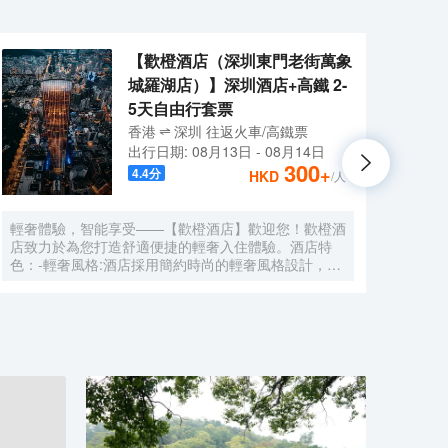
【歡橙酒店（深圳東門老街萬象
城羅湖店）】深圳酒店+高鐵 2-
5天自由行套票
香港
深圳
往返
火車/高鐵票
出行日期:
08月13日
-
08月14日
300
+
4.4
分
HKD
/人
輕奢體驗，智能享受——【歡橙酒店】歡迎您！歡橙酒
尚美
店致力於為您打造舒適便捷的輕奢入住體驗。酒店特
門店
色：-輕奢風格:酒店採用簡約時尚的輕奢風格設計，注
集團，
重細節與品質，為您營造舒適優雅的居住環境。-智能
牌:
體驗:房間配備小度智能系統，語音控制燈光、空調、
中檔
電視等設備，解放雙手，盡享科技帶來的便捷。-舒適
Roo
享受:24小時熱水即開即熱，無需等待，為您洗去一身
公社
疲憊。-影音娛樂:部分房間配備高清投影儀，打造私人
建店
影院，享受震撼視聽盛宴。-貼心服務:酒店設有洗衣
40
房，並提供烘乾服務，解決您的洗衣煩惱，讓旅途更加
藉創
輕鬆自在。歡橙酒店是您商務出行、休閒度假的理想之
持，
選。期待您的光臨！温馨提示，圖片僅供參考，無法涵
享大
蓋所有房型，詳細的實物照片請諮詢酒店。
網的