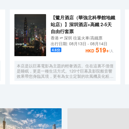
【鷺月酒店（華強北科學館地鐵
站店）】深圳酒店+高鐵 2-5天
自由行套票
香港
深圳
往返
火車/高鐵票
出行日期:
08月13日
-
08月14日
519
+
4.6
分
HKD
/人
本店是以巨幕電影為主題的輕奢酒店。住在這裏不僅僅
是睡眠，更是一種生活方式。120寸巨幕及影院般音響
效果帶您身臨其境，更有為女士定製的吹風機及化粧
鏡，無時無刻，呈現精彩。