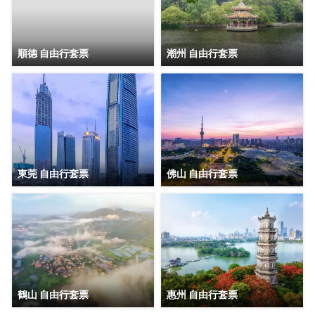
順德 自由行套票
潮州 自由行套票
東莞 自由行套票
佛山 自由行套票
鶴山 自由行套票
惠州 自由行套票