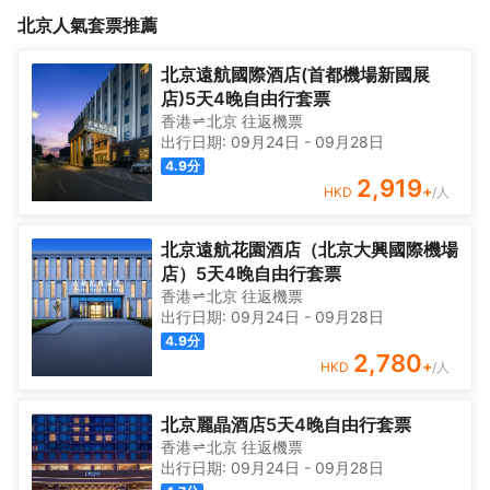
得到真正的快樂和舒適。迴歸健康、真實、自然的生活狀態。<br>
魂”的理念進行了整體的設計規劃。在紛亂浮躁的時代，通過對生活
北京
人氣套票推薦
酒店位置朝陽區東三環核心區域，毗鄰國貿，交通極為便利，距離
的領悟，相信人本屬於大自然，在疊加東方文化教會我們少即是多
勁鬆地鐵站僅步行10分鐘。含情脈脈的花園讓您放鬆悉心；精緻的
的設計原則，最終通過酒店載體來去委婉表達，讓每位身處其中能
客房讓您一夜無眠，能量回流；超酷的品牌咖啡館更是讓您慵懶愜
得到真正的快樂和舒適。迴歸健康、真實、自然的生活狀態。<br>
北京遠航國際酒店(首都機場新國展
意；營養健康自助餐早餐更是讓您可以一天能量滿滿；洗衣房及健
酒店位置朝陽區東三環核心區域，毗鄰國貿，交通極為便利，距離
店)5天4晚自由行套票
身房更是讓您生活無憂；超大停車場讓您愛車無憂。
勁鬆地鐵站僅步行10分鐘。含情脈脈的花園讓您放鬆悉心；精緻的
香港
北京
往返
機票
客房讓您一夜無眠，能量回流；超酷的品牌咖啡館更是讓您慵懶愜
出行日期:
09月24日
-
09月28日
意；營養健康自助餐早餐更是讓您可以一天能量滿滿；洗衣房及健
4.9
分
身房更是讓您生活無憂；超大停車場讓您愛車無憂。
2,919
+
HKD
/人
北京遠航花園酒店（北京大興國際機場
店）5天4晚自由行套票
香港
北京
往返
機票
出行日期:
09月24日
-
09月28日
4.9
分
2,780
+
HKD
/人
北京麗晶酒店5天4晚自由行套票
香港
北京
往返
機票
出行日期:
09月24日
-
09月28日