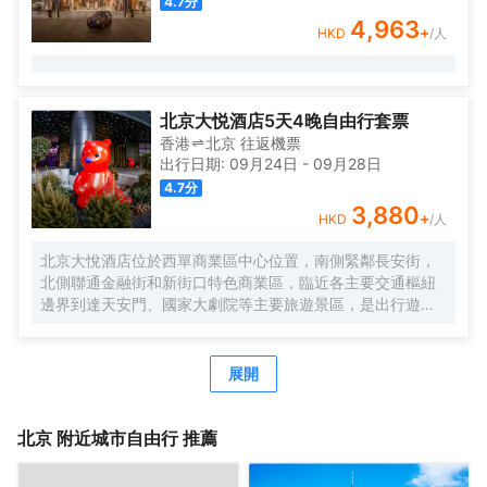
4.7
分
4,963
+
HKD
/人
北京大悦酒店5天4晚自由行套票
香港
北京
往返
機票
出行日期:
09月24日
-
09月28日
4.7
分
3,880
+
HKD
/人
北京大悅酒店位於西單商業區中心位置，南側緊鄰長安街，
北側聯通金融街和新街口特色商業區，臨近各主要交通樞紐
邊界到達天安門、國家大劇院等主要旅遊景區，是出行遊玩
居住的不二選擇。
作爲中糧置地酒店板塊的全新自有品牌，Le Joy Hotel 大悅
酒店在中糧品牌家族的盛譽之下孕育而出，與西單大悅城同
展開
屬一個城市綜合體，周邊生活配套齊全，吃喝玩購一站式解
決，出行快捷方便，酒店內免費高速網絡全覆蓋，入住大悅
酒店可盡情暢享歡樂時光！
北京
附近城市自由行 推薦
Le Joy大悅酒店擁有三百餘間唯美客房，清新脫俗，簡單大
氣的裝修風格，讓客人在商旅之餘，享受溫馨舒適的居住環