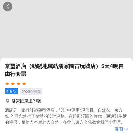
京璽酒店（勁鬆地鐵站潘家園古玩城店）5天4晚自
由行套票
4.8
/5
2023
年開業
潘家園東里21號
酒店是一家設計師類型酒店，設計中運用“現代骨、自然衣、東方
魂”的理念進行了整體的設計規劃。在紛亂浮躁的時代，通過對生活
的領悟，相信人本屬於大自然，在疊加東方文化教會我們少即是多
的設計原則，最終通過酒店載體來去委婉表達，讓每位身處其中能
酒店是一家設計師類型酒店，設計中運用“現代骨、自然衣、東方
展開