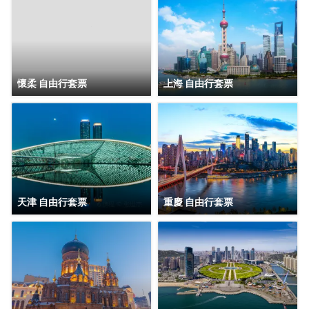
境；同時還有19種主題定製房型可供挑選，入住主題客房感
受與以往截然不同的奇趣體驗。
酒店內配套設施完善，爲差旅精英客們提供舒適便利的辦公
環境，讓社交具有更多可能性；TONG POWER運動生活館
與Parksquare 園庭高端餐廳亦可精緻您的差旅時光。
懷柔 自由行套票
上海 自由行套票
天津 自由行套票
重慶 自由行套票