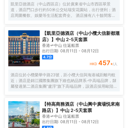
本地特色菜，展現 （城市）飲食文化。此外，位於6層的洗
凱里亞德酒店（中山西區店）位於廣東省中山市西區翠景
衣房配備有先進的自助洗衣烘乾設備以及高效熨燙機，賓客
道，酒店門口步行約50米公交站瑞安花園站，出行便利；酒
在忙碌之餘也能輕鬆打理日常衣物。公寓是東呈集團旗下中
店周圍餐飲、娛樂等生活配套齊全。 酒店擁有八十餘間客
高端服務式公寓品牌，以“傾注匠心，融入當地”為品牌理念，
房； 房內基礎配設齊全，是商旅出行的不錯之選。
融合現代生活方式和行為，旨在為商旅人士提供舒適住宿、
尊貴服務和非凡體驗的現代化理想居庭。
【凱里亞德酒店（中山小欖大信新都滙
店）】中山 2-5天套票
香港
中山
往返
船票
出行日期:
08月11日
-
08月12日
4.7
分
457
+
HKD
/人
酒店位於小欖榮華中路23號，距小欖大信與海港城距離均較
近；酒店是錦江國際集團旗下維也納品牌系-中高端品牌，隸
屬發過第二酒店集團“盧浮”旗下高端品牌，該酒店採用歐陸風
格設計，小度智能系統、風格經典、雅緻、藝術、温馨，擁
有特色套房及豪華大床房及各類豪華房間，附設超大LED顯
示屏多功能會議室，棋牌、浴足、餐廳、洗衣房等配套設
【特高商務酒店（中山興中廣場悦來南
施，配有地下停車場，可提供住宿、宴會、會議、自助餐
路店）】中山 2-5天套票
飲、定製酒會訂組合服務項目，是閣下商務洽談、旅遊休
香港
中山
往返
船票
閒、出差的優質居所。
出行日期:
08月11日
-
08月12日
4.8
分