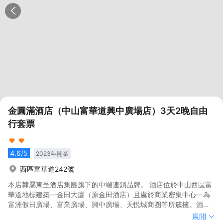
金圓滿酒店（中山富華道興中廣場店）3天2晚自由
行套票
4.6
/5
2023
年開業
西區富華道242號
本店隸屬東呈酒店集團旗下的中端連鎖品牌。 酒店位於中山西區富
華道地標建築—金田大廈（原金田酒店）且處於商業密集中心—為
富洲假日廣場、富業廣場、興中廣場、天悦城商圈等所簇擁。酒店
地處中山西區中心繁華地帶，酒店周邊商圈林立，鄰近中山汽車總
本店隸屬東呈酒店集團旗下的中端連鎖品牌。 酒店位於中山西區富
展開