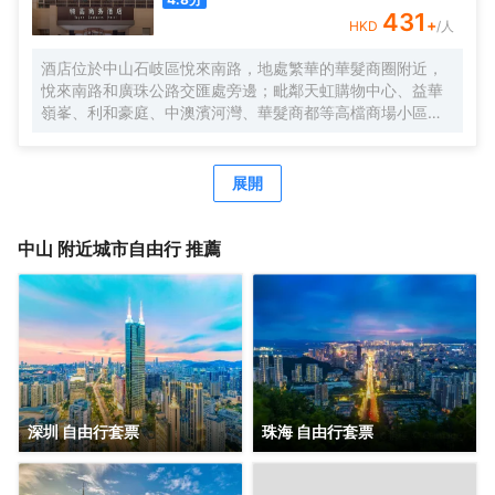
431
+
HKD
/人
酒店位於中山石岐區悅來南路，地處繁華的華髮商圈附近，
悅來南路和廣珠公路交匯處旁邊；毗鄰天虹購物中心、益華
嶺峯、利和豪庭、中澳濱河灣、華髮商都等高檔商場小區及
寫字樓，地理位置優越。酒店周邊配套完善，銀行、美食
街、步行街、娛樂棋牌一應俱全；著名景點有岐江公園、孫
文西步行街、孫中山故居、詹園、金鐘湖公園等；酒店周邊
展開
交通便利，京珠、東線、西線高速出入口約15分鐘車程，距
離中山北站、中山站約15分鐘車程；是您商務，會展，旅
遊，休閒購物，親朋好友接待的上佳選擇。 酒店擁有逸緻客
中山
附近城市自由行 推薦
房、配套湘廚中國菜館、行政會議室、晏語餐吧、咖啡吧、
傢俱展廳、商務中心、健身房、自助洗衣房、停車場等設
施；酒店所有區域WIFI全覆蓋，高速光纖寬帶免費使用。酒
店客房將摩登元素融入東方美學場景，提供貼心管家式服
務，打造城市中的世外桃源，在繁華世間尋求片刻寧靜，感
受歷史文化名城宜居中山的魅力，打造優雅尊貴、便捷超值
的旅居體驗。 酒店由後客酒店管理公司管理服務，旗下擁有
特高商務、後客商旅、後客智慧、微酒店品牌，致力於為商
深圳 自由行套票
珠海 自由行套票
旅人羣提供獨具個性的居住和服務體驗，呈現出更加多元化
的精品酒店選擇。