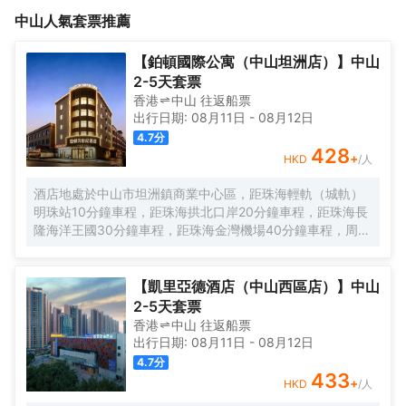
店，緊鄰興中廣場、富業廣場、天悦城，約10分鐘車程.鄰近岐江河
華道地標建築—金田大廈（原金田酒店）且處於商業密集中心—為
中山
人氣套票推薦
畔、岐江公園，酒店距電子科技大學中山學院約20分鐘車程，距中
富洲假日廣場、富業廣場、興中廣場、天悦城商圈等所簇擁。酒店
山北站、中山站約30分鐘車程、距中山港客運碼頭、廣澳高速路口
地處中山西區中心繁華地帶，酒店周邊商圈林立，鄰近中山汽車總
約40分鐘車程，周邊商業配套齊全。酒店配有免費停車場、商務大
店，緊鄰興中廣場、富業廣場、天悦城，約10分鐘車程.鄰近岐江河
【鉑頓國際公寓（中山坦洲店）】中山
堂、全自動洗衣房、配有洗衣機、烘乾機、掛燙機等，滿足舒適的
畔、岐江公園，酒店距電子科技大學中山學院約20分鐘車程，距中
2-5天套票
睡眠體驗，是您商務出行、旅遊休閒的品質優選。
山北站、中山站約30分鐘車程、距中山港客運碼頭、廣澳高速路口
香港
中山
往返
船票
約40分鐘車程，周邊商業配套齊全。酒店配有免費停車場、商務大
出行日期:
08月11日
-
08月12日
堂、全自動洗衣房、配有洗衣機、烘乾機、掛燙機等，滿足舒適的
4.7
分
睡眠體驗，是您商務出行、旅遊休閒的品質優選。
428
+
HKD
/人
酒店地處於中山市坦洲鎮商業中心區，距珠海輕軌（城軌）
明珠站10分鐘車程，距珠海拱北口岸20分鐘車程，距珠海長
隆海洋王國30分鐘車程，距珠海金灣機場40分鐘車程，周邊
特色餐飲、西餐廳、棋牌、清吧、高檔小區集中；有坦洲步
行街、合勝百貨商場、壹加壹大型超市、人民醫院、客運站
和政務服務大廳，集購物、美食、娛樂、商務和行政於一體
【凱里亞德酒店（中山西區店）】中山
等生活設施配套。公寓擁有現代温馨客房，配套有餐廳、洗
2-5天套票
衣房、多功能廳等公共空間，旅客在享受舒適住宿的同時，
香港
中山
往返
船票
也能輕鬆滿足各種休閒與商務需求。客房分佈於2層至5層，
出行日期:
08月11日
-
08月12日
所有客房都配備有高品質的床品、高速wifi及智能控制系統，
4.7
分
確保賓客能夠享受到賓至如歸的居住體驗。喜悅餐廳位於1
433
+
HKD
/人
層，每天都按照國際化標準提供數十種精選早餐品種，2-3種