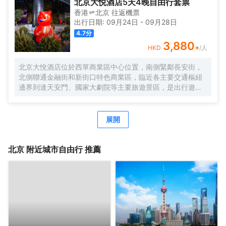
北京大悦酒店5天4晚自由行套票
香港
北京
往返
機票
出行日期:
09月24日
-
09月28日
4.7
分
3,880
+
HKD
/人
北京大悅酒店位於西單商業區中心位置，南側緊鄰長安街，
北側聯通金融街和新街口特色商業區，臨近各主要交通樞紐
邊界到達天安門、國家大劇院等主要旅遊景區，是出行遊玩
居住的不二選擇。
作爲中糧置地酒店板塊的全新自有品牌，Le Joy Hotel 大悅
酒店在中糧品牌家族的盛譽之下孕育而出，與西單大悅城同
展開
屬一個城市綜合體，周邊生活配套齊全，吃喝玩購一站式解
決，出行快捷方便，酒店內免費高速網絡全覆蓋，入住大悅
酒店可盡情暢享歡樂時光！
北京
附近城市自由行 推薦
Le Joy大悅酒店擁有三百餘間唯美客房，清新脫俗，簡單大
氣的裝修風格，讓客人在商旅之餘，享受溫馨舒適的居住環
境；同時還有19種主題定製房型可供挑選，入住主題客房感
受與以往截然不同的奇趣體驗。
酒店內配套設施完善，爲差旅精英客們提供舒適便利的辦公
環境，讓社交具有更多可能性；TONG POWER運動生活館
與Parksquare 園庭高端餐廳亦可精緻您的差旅時光。