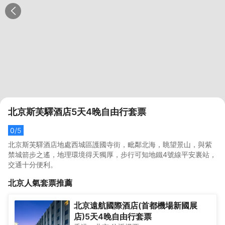
北京斯芙驛酒店5天4晚自由行套票
0
/5
北京斯芙驛酒店地處西城區護國寺街，毗鄰北海，眺望景山，與紫
禁城箭步之遙，地理環境得天獨厚，步行可知地鐵4號線平安裏站，
交通十分便利。
北京
人氣套票推薦
北京遠航國際酒店(首都機場新國展
店)5天4晚自由行套票