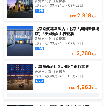
香港
北京
往返
機票
出行日期:
09月24日
-
09月28日
4.9
分
2,919
+
HKD
/人
北京遠航花園酒店（北京大興國際機場
店）5天4晚自由行套票
香港
北京
往返
機票
出行日期:
09月24日
-
09月28日
4.9
分
2,780
+
HKD
/人
北京麗晶酒店5天4晚自由行套票
香港
北京
往返
機票
出行日期:
09月24日
-
09月28日
4.7
分
4,963
+
HKD
/人