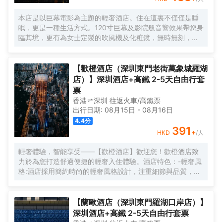
本店是以巨幕電影為主題的輕奢酒店。住在這裏不僅僅是睡
眠，更是一種生活方式。120寸巨幕及影院般音響效果帶您身
臨其境，更有為女士定製的吹風機及化粧鏡，無時無刻，呈
現精彩。
【歡橙酒店（深圳東門老街萬象城羅湖
店）】深圳酒店+高鐵 2-5天自由行套
票
香港
深圳
往返
火車/高鐵票
出行日期:
08月15日
-
08月16日
4.4
分
391
+
HKD
/人
輕奢體驗，智能享受——【歡橙酒店】歡迎您！歡橙酒店致
力於為您打造舒適便捷的輕奢入住體驗。酒店特色：-輕奢風
格:酒店採用簡約時尚的輕奢風格設計，注重細節與品質，為
您營造舒適優雅的居住環境。-智能體驗:房間配備小度智能系
統，語音控制燈光、空調、電視等設備，解放雙手，盡享科
技帶來的便捷。-舒適享受:24小時熱水即開即熱，無需等
【蘭歐酒店（深圳東門羅湖口岸店）】
待，為您洗去一身疲憊。-影音娛樂:部分房間配備高清投影
深圳酒店+高鐵 2-5天自由行套票
儀，打造私人影院，享受震撼視聽盛宴。-貼心服務:酒店設有