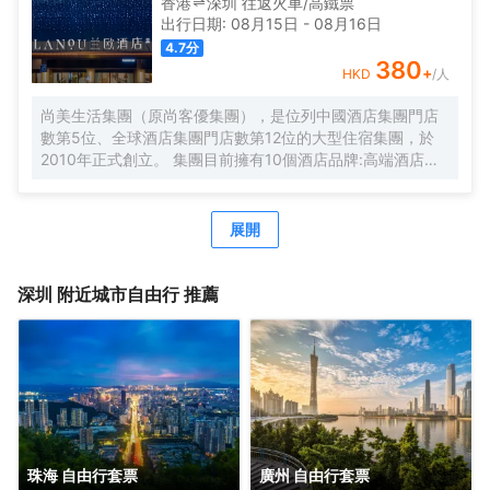
香港
深圳
往返
火車/高鐵票
洗衣房，並提供烘乾服務，解決您的洗衣煩惱，讓旅途更加
出行日期:
08月15日
-
08月16日
輕鬆自在。歡橙酒店是您商務出行、休閒度假的理想之選。
4.7
分
期待您的光臨！温馨提示，圖片僅供參考，無法涵蓋所有房
380
+
HKD
/人
型，詳細的實物照片請諮詢酒店。
尚美生活集團（原尚客優集團），是位列中國酒店集團門店
數第5位、全球酒店集團門店數第12位的大型住宿集團，於
2010年正式創立。 集團目前擁有10個酒店品牌:高端酒店品
牌萬際、假日美地，中高端酒店蘭歐，中檔酒店尚客優品，
經濟型酒店尚客優、駿怡、A&A Room、橙客，以及民宿品
牌花美時、公寓品牌LIPPO公社。尚美生活旗下酒店超過
展開
3500家（含在營店和籌建店），現已覆蓋全國31個省293座
城市，會員數量超4000萬。 作為國內創客精神的住宿集
團，尚美生活憑藉創新的商業模式、強大的品牌優勢和專業
深圳
附近城市自由行 推薦
的服務支持，攜手消費者、業主以及合作伙伴，共建、共
創、共享大住宿共同體。未來，集團將不斷探索住宿業與互
聯網的結合、與新生活方式的結合，致力於成為全球領先的
生活服務連鎖平台，引領新尚美好生活。
珠海 自由行套票
廣州 自由行套票