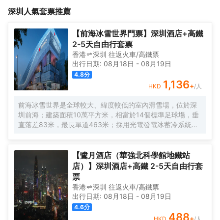
物中心遍佈周邊。<br>公寓配有AI智能房、電競房、影音房等各種
象城、金光華廣場，毗鄰文錦渡口岸約800米和羅湖口岸約1.5公
深圳
人氣套票推薦
不同房型，給你多重選擇；酒店配有高速光纖WiFi覆蓋，高清數字
里。酒店交通優勢明顯，出行便利，物業位於地鐵2號線湖貝站上方
電視，自助洗衣機，智能投屏, 公寓主打自助入住體驗，暢享私密空
（D出口直行），距離深圳會展中心車程約15分鐘，休閒場所和購
間。是您集旅遊、娛樂、購物、商務洽談及出遊的理想下榻之處。
物中心遍佈周邊。<br>公寓配有AI智能房、電競房、影音房等各種
【前海冰雪世界門票】深圳酒店+高鐵
不同房型，給你多重選擇；酒店配有高速光纖WiFi覆蓋，高清數字
2-5天自由行套票
電視，自助洗衣機，智能投屏, 公寓主打自助入住體驗，暢享私密空
香港
深圳
往返
火車/高鐵票
間。是您集旅遊、娛樂、購物、商務洽談及出遊的理想下榻之處。
出行日期:
08月18日
-
08月19日
4.8
分
1,136
+
HKD
/人
前海冰雪世界是全球較大、緯度較低的室內滑雪場，位於深
圳前海；建築面積10萬平方米，相當於14個標準足球場，垂
直落差83米，最長單道463米‌；採用光電發電冰蓄冷系統，
減少43%碳排放，鋼結構用量達4.7萬噸‌；全年維持-6℃，
配備5條專業滑道（總長1569公尺），可承辦國際滑雪賽
事‌。
【鷺月酒店（華強北科學館地鐵站
店）】深圳酒店+高鐵 2-5天自由行套
票
香港
深圳
往返
火車/高鐵票
出行日期:
08月18日
-
08月19日
4.6
分
488
+
HKD
/人