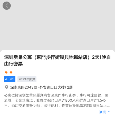
深圳新巢公寓（東門步行街湖貝地鐵站店）2天1晚自
由行套票
4.3
/5
2023
年開業
深南東路2043號 (外貿進出口大樓) 2層
公寓位於深圳繁華的羅湖商貿區東門步行街旁，步行可達國貿、萬
象城、金光華廣場，毗鄰文錦渡口岸約800米和羅湖口岸約1.5公
里。酒店交通優勢明顯，出行便利，物業位於地鐵2號線湖貝站上方
（D出口直行），距離深圳會展中心車程約15分鐘，休閒場所和購
公寓位於深圳繁華的羅湖商貿區東門步行街旁，步行可達國貿、萬
展開