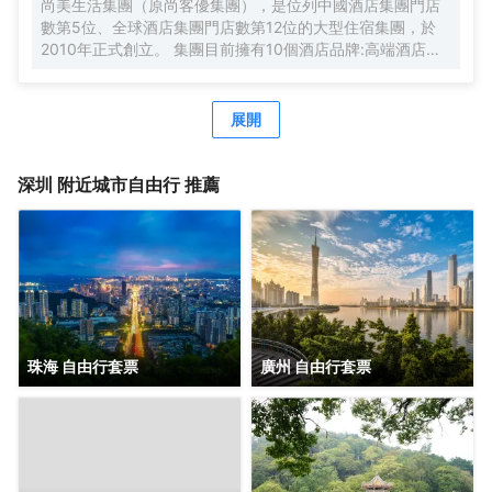
尚美生活集團（原尚客優集團），是位列中國酒店集團門店
數第5位、全球酒店集團門店數第12位的大型住宿集團，於
2010年正式創立。 集團目前擁有10個酒店品牌:高端酒店品
牌萬際、假日美地，中高端酒店蘭歐，中檔酒店尚客優品，
經濟型酒店尚客優、駿怡、A&A Room、橙客，以及民宿品
牌花美時、公寓品牌LIPPO公社。尚美生活旗下酒店超過
展開
3500家（含在營店和籌建店），現已覆蓋全國31個省293座
城市，會員數量超4000萬。 作為國內創客精神的住宿集
團，尚美生活憑藉創新的商業模式、強大的品牌優勢和專業
深圳
附近城市自由行 推薦
的服務支持，攜手消費者、業主以及合作伙伴，共建、共
創、共享大住宿共同體。未來，集團將不斷探索住宿業與互
聯網的結合、與新生活方式的結合，致力於成為全球領先的
生活服務連鎖平台，引領新尚美好生活。
珠海 自由行套票
廣州 自由行套票