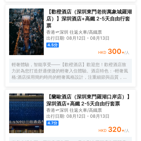
【歡橙酒店（深圳東門老街萬象城羅湖
店）】深圳酒店+高鐵 2-5天自由行套
票
香港
深圳
往返
火車/高鐵票
出行日期:
08月12日
-
08月13日
4.5
分
300
+
HKD
/人
輕奢體驗，智能享受——【歡橙酒店】歡迎您！歡橙酒店致
力於為您打造舒適便捷的輕奢入住體驗。酒店特色：-輕奢風
格:酒店採用簡約時尚的輕奢風格設計，注重細節與品質，為
您營造舒適優雅的居住環境。-智能體驗:房間配備小度智能系
統，語音控制燈光、空調、電視等設備，解放雙手，盡享科
技帶來的便捷。-舒適享受:24小時熱水即開即熱，無需等
【蘭歐酒店（深圳東門羅湖口岸店）】
待，為您洗去一身疲憊。-影音娛樂:部分房間配備高清投影
深圳酒店+高鐵 2-5天自由行套票
儀，打造私人影院，享受震撼視聽盛宴。-貼心服務:酒店設有
香港
深圳
往返
火車/高鐵票
洗衣房，並提供烘乾服務，解決您的洗衣煩惱，讓旅途更加
出行日期:
08月12日
-
08月13日
輕鬆自在。歡橙酒店是您商務出行、休閒度假的理想之選。
4.7
分
期待您的光臨！温馨提示，圖片僅供參考，無法涵蓋所有房
320
+
HKD
/人
型，詳細的實物照片請諮詢酒店。