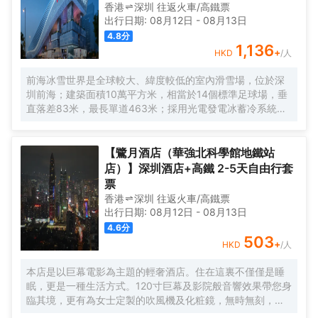
香港
深圳
往返
火車/高鐵票
出行日期:
08月12日
-
08月13日
4.8
分
1,136
+
HKD
/人
前海冰雪世界是全球較大、緯度較低的室內滑雪場，位於深
圳前海；建築面積10萬平方米，相當於14個標準足球場，垂
直落差83米，最長單道463米‌；採用光電發電冰蓄冷系統，
減少43%碳排放，鋼結構用量達4.7萬噸‌；全年維持-6℃，
配備5條專業滑道（總長1569公尺），可承辦國際滑雪賽
事‌。
【鷺月酒店（華強北科學館地鐵站
店）】深圳酒店+高鐵 2-5天自由行套
票
香港
深圳
往返
火車/高鐵票
出行日期:
08月12日
-
08月13日
4.6
分
503
+
HKD
/人
本店是以巨幕電影為主題的輕奢酒店。住在這裏不僅僅是睡
眠，更是一種生活方式。120寸巨幕及影院般音響效果帶您身
臨其境，更有為女士定製的吹風機及化粧鏡，無時無刻，呈
現精彩。