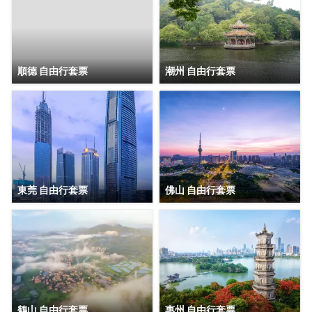
順德 自由行套票
潮州 自由行套票
東莞 自由行套票
佛山 自由行套票
鶴山 自由行套票
惠州 自由行套票