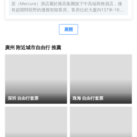
居（Mercure）酒店屬於雅高集團旗下中高端商務酒店，擁
有超開闊視野的優雅智能客房。客房位於大廈內137米-165
米，南沙郵輪母港、虎門大橋、遊艇會、高爾夫球場盡收眼
底。由國際著名設計師周光明先生傾力打造的莫蘭迪色系風
格客房，簡約唯美又精緻典雅，是商務人士出差首善之選。
展開
酒店客房內配有恒温恒壓淋浴、全交換新風系統，高級自動
智能馬桶及科勒浴缸，AI客控系統給您帶來全新的入住體
驗。酒店全體工作人員攜人工智能機器人小美在“Make A
廣州
附近城市自由行 推薦
Day A Better Day”的理念下靜候您的光臨。
深圳 自由行套票
珠海 自由行套票