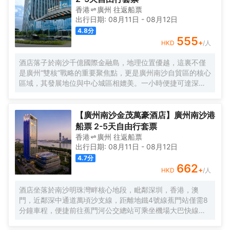
香港
廣州
往返
船票
出行日期:
08月11日
-
08月12日
4.8
分
555
+
HKD
/人
酒店落子於南沙千億國際金融島，地理位置優越，這裏不僅
是廣州“雙核”戰略的重要聚焦點，更是廣州南沙自貿區的核心
區域，其發展地位與中心城區相媲美。一小時便捷可達深
圳、香港、澳門等國內主要城市。 酒店的設計匠心獨運，融
入中式古典美學。飄檐承襲古典起翹之韻，整體造型俯瞰如
字母“A”，既展中國氣派，又含西式願景——Amazing（令人
【廣州南沙金茂萬豪酒店】廣州南沙港
驚歎），Astonishing（令人震撼），隱含着酒店將成為南沙
船票 2-5天自由行套票
乃至全球矚目的中式美學新地標的美好期許。 酒店作為南沙
香港
廣州
往返
船票
國際會展中心綜合體重要組成部分，以“木棉花開，鴻翔海
出行日期:
08月11日
-
08月12日
絲”之設計理念，以大灣區金融新地標之姿態，締造南沙“立足
4.7
分
灣區、協同港澳、面向世界”的實踐範本。
662
+
HKD
/人
酒店坐落於南沙明珠灣畔核心地段，毗鄰深圳，香港，澳
門，近鄰深中通道萬頃沙支線，距離地鐵4號線蕉門站僅需8
分鐘車程，便捷前往蕉門河公交總站可乘坐機場大巴快線或
深中跨市公交等，快速連接大灣區核心商圈，距離深圳國際