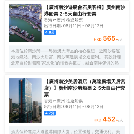
寶安機場僅需50分鐘車程。店內提供小馬智行無人駕駛體驗
券，可輕鬆前往南沙天后宮、南沙濕地公園、廣汽科技館及
【廣州南沙遊艇會石奧客棧】廣州南沙
環宇城購物中心等。 酒店共有261間以海洋為設計靈感的客
港船票 2-5天自由行套票
房及套房，詮釋現代經典與優雅，滿足休閒賓客對在地文化
香港
廣州
往返
船票
的探索與體驗。配備粵式風味的林苑中餐廳、中西結合的漁
出行日期:
08月11日
-
08月12日
人碼頭全日餐廳以及”雙重身份”的薄荷酒吧，體驗創新融合的
4.8
分
珍饈美饌。酒店擁有馬丁叔叔的農場，小朋友們可盡情與小
565
+
HKD
/人
動物們互動亦或參與馬丁叔叔課堂，共度愉快的親子時光。
同時，酒店擁有1,600平方米的宴會及會議場地以及寬敞的戶
本店位於南沙灣——粵港澳大灣區的核心樞紐，近南沙客運
外草坪，可滿足不同的會議及宴會需求，無論商務出行亦或
港地鐵站、南沙天后宮、南沙萬達廣場交通便利。 其設計理
休閒旅遊期待與您共赴南沙，遇見另一種可能。
念來自於對嶺南“家文化”的懷舊與復古，融合南洋傢俱的熱情
奔放精髓，是一家現代海上絲綢之路上讓各路賓客品味嶺南
與南洋風情的輕鬆茶室精品酒店，在經典家居與裝潢中重逢
嶺南文化的歸屬感。 客棧共五層，一層為大堂及茶室，二至
【廣州南沙美居酒店（萬達廣場天后宮
五層為客房，寬敞、舒適、風格各異的客房眾多；供賓客休
店）】廣州南沙港船票 2-5天自由行套
閒暢談的石奧茶室，主要提供早餐、茶點、飲品、簡餐等服
票
務；同時亦與中國大陸獲得“五金錨”獎的南沙遊艇會提供宴
香港
廣州
往返
船票
會/婚宴/會議、中西式餐飲、遊艇觀光/租賃、帆船租賃/體
出行日期:
08月11日
-
08月12日
驗、遊艇帆船駕證考取等不同種服務功能，打造出一種特色
4.7
分
的休閒度假空間。
452
+
HKD
/人
酒店位於進港大道盈港國際大廈，位置優越，交通便利。美