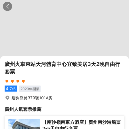
廣州火車東站天河體育中心宜致美居3天2晚自由行
套票
4.7
/5
2023
年開業
瘦狗嶺路379號101A房
廣州
人氣套票推薦
【南沙嶺南東方酒店】廣州南沙港船票
2-5天自由行套票