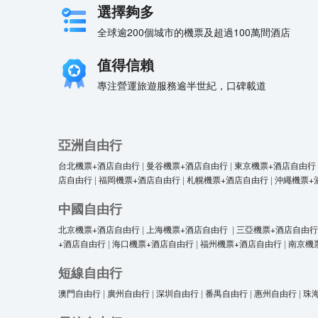
選擇夠多
全球逾200個城市的機票及超過100萬間酒店
值得信賴
專注營運旅遊服務逾半世紀，口碑載道
亞洲自由行
台北機票+酒店自由行
|
曼谷機票+酒店自由行
|
東京機票+酒店自由行
店自由行
|
福岡機票+酒店自由行
|
札幌機票+酒店自由行
|
沖繩機票+
中國自由行
北京機票+酒店自由行
|
上海機票+酒店自由行
|
三亞機票+酒店自由行
+酒店自由行
|
海口機票+酒店自由行
|
福州機票+酒店自由行
|
南京機
短線自由行
澳門自由行
|
廣州自由行
|
深圳自由行
|
番禺自由行
|
惠州自由行
|
珠