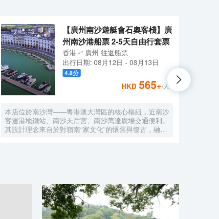
【廣州南沙遊艇會石奧客棧】廣
州南沙港船票 2-5天自由行套票
香港
廣州
往返
船票
出行日期:
08月12日
-
08月13日
4.8
分
565
+
HKD
/人
本店位於南沙灣——粵港澳大灣區的核心樞紐，近南沙
酒店
客運港地鐵站、南沙天后宮、南沙萬達廣場交通便利。
利。美
其設計理念來自於對嶺南“家文化”的懷舊與復古，融合
務酒
南洋傢俱的熱情奔放精髓，是一家現代海上絲綢之路上
廈內1
讓各路賓客品味嶺南與南洋風情的輕鬆茶室精品酒店，
會、
在經典家居與裝潢中重逢嶺南文化的歸屬感。 客棧共
生傾
五層，一層為大堂及茶室，二至五層為客房，寬敞、舒
雅，
適、風格各異的客房眾多；供賓客休閒暢談的石奧茶
恒壓
室，主要提供早餐、茶點、飲品、簡餐等服務；同時亦
浴缸
與中國大陸獲得“五金錨”獎的南沙遊艇會提供宴會/婚
工作人
宴/會議、中西式餐飲、遊艇觀光/租賃、帆船租賃/體
Bet
驗、遊艇帆船駕證考取等不同種服務功能，打造出一種
特色的休閒度假空間。