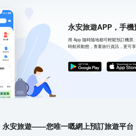
永安旅遊APP，手
用 App 隨時隨地都可輕鬆預訂機
時航班動態，查看旅行資訊，更可享
永安旅遊——您唯一嘅網上預訂旅遊平台