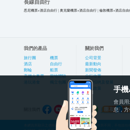
長線自由行
悉尼機票+酒店自由行
|
奧克蘭機票+酒店自由行
|
倫敦機票+酒店自由
我們的產品
關於我們
旅行團
機票
公司背景
酒店
自由行
最新動向
郵輪
船票
新聞發佈
高鐵火車票
當地體驗
分行位置
港玩港食
獨立包團
人才招聘及發展
手機
私隱政策
會員用
息，方
關注我們
本網頁所顯示之價格因應產品種類及出發日期而有所不同，不包括任何