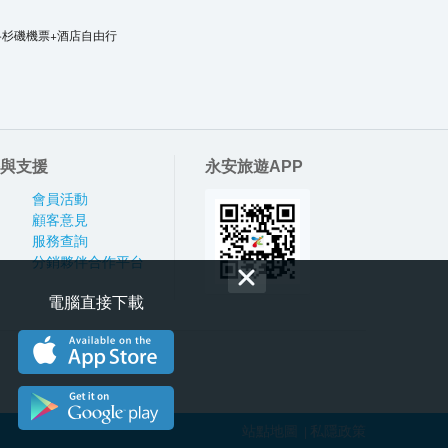
洛杉磯機票+酒店自由行
與支援
永安旅遊APP
會員活動
顧客意見
服務查詢
分銷夥伴合作平台
電腦直接下載
站點地圖
私隱政策
|