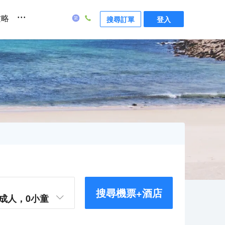
...
攻略
搜尋訂單
登入
搜尋機票+酒店
成人，
0
小童