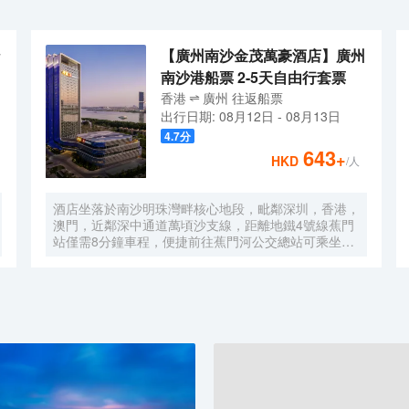
【廣州南沙金茂萬豪酒店】廣州
南沙港船票 2-5天自由行套票
香港
廣州
往返
船票
出行日期:
08月12日
-
08月13日
4.7
分
643
+
HKD
/人
酒店坐落於南沙明珠灣畔核心地段，毗鄰深圳，香港，
澳門，近鄰深中通道萬頃沙支線，距離地鐵4號線蕉門
站僅需8分鐘車程，便捷前往蕉門河公交總站可乘坐機
場大巴快線或深中跨市公交等，快速連接大灣區核心商
圈，距離深圳國際寶安機場僅需50分鐘車程。店內提
供小馬智行無人駕駛體驗券，可輕鬆前往南沙天后宮、
南沙濕地公園、廣汽科技館及環宇城購物中心等。 酒
店共有261間以海洋為設計靈感的客房及套房，詮釋現
代經典與優雅，滿足休閒賓客對在地文化的探索與體
驗。配備粵式風味的林苑中餐廳、中西結合的漁人碼頭
全日餐廳以及”雙重身份”的薄荷酒吧，體驗創新融合的
珍饈美饌。酒店擁有馬丁叔叔的農場，小朋友們可盡情
與小動物們互動亦或參與馬丁叔叔課堂，共度愉快的親