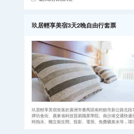
玖居輕享美宿3天2晚自由行套票
玖居輕享美宿坐落於廣洲市番禺區南村鎮市新公路北段
牌坊食街、廣東省科技貿易職業學院。南沙港交通快遞
時熱水、獨立衞生間、投影、電視、免費礦泉水等，環