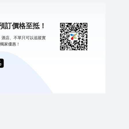
機預訂價格至抵！
票、酒店、不單只可以追蹤實
獨家優惠！