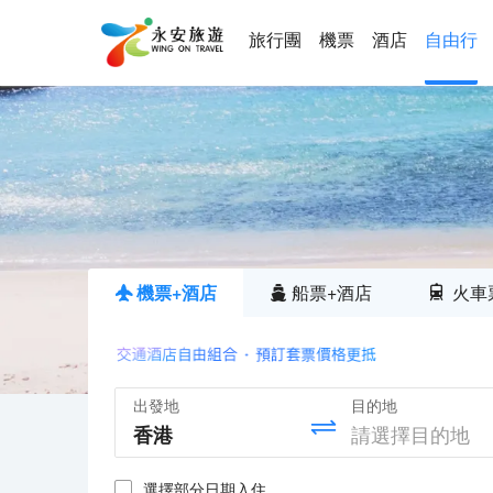
旅行團
機票
酒店
自由行
機票+酒店
船票+酒店
火車
出發地
目的地
選擇部分日期入住