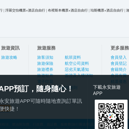
行
|
浮羅交怡機票+酒店自由行
|
布裡斯本機票+酒店自由行
|
珀斯機票+酒店自由行
|
旅遊資訊
旅遊服務
更多服務
旅遊攻略
旅客須知
航班資料
會員登入
旅遊保險
航空公司資料
會員登記
旅遊禮券
惡劣天氣通知
會籍簡介
旅遊短片
簽證及入境須知
會員有賞
電子印花
精選優惠
APP預訂，隨身隨心！
下載永安旅遊
旅行團報名及責任細則
APP
永安旅遊APP可隨時隨地查詢訂單訊
便快捷！
稅項、燃油附加費、行政費、簽証費、服務費(旅行團適用)及其他應繳費用