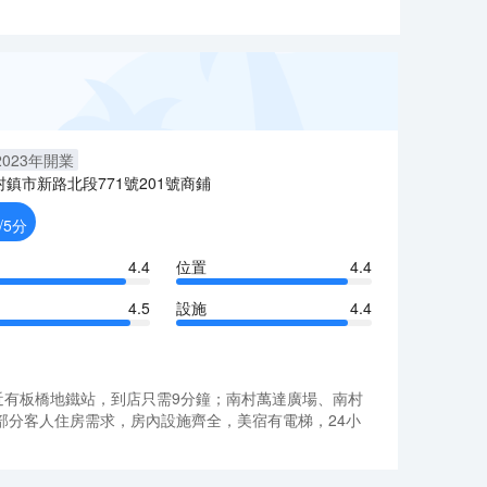
2023
年開業
村鎮市新路北段771號201號商鋪
/5分
4.4
位置
4.4
4.5
設施
4.4
近有板橋地鐵站，到店只需9分鐘；南村萬達廣場、南村
分客人住房需求，房內設施齊全，美宿有電梯，24小