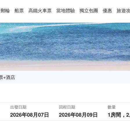
郵輪
船票
高鐵火車票
當地體驗
獨立包團
優惠
旅遊
票+酒店
出發日期
回程日期
數量
2026年08月07日
2026年08月09日
1房間，
2