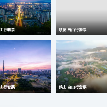
子時光。同時，酒店擁有1,600平方米的宴會及會議場
地以及寬敞的戶外草坪，可滿足不同的會議及宴會需
求，無論商務出行亦或休閒旅遊期待與您共赴南沙，遇
見另一種可能。
自由行套票
順德 自由行套票
自由行套票
鶴山 自由行套票