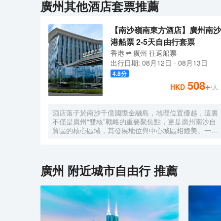
廣州
其他酒店套票推薦
【南沙嶺南東方酒店】廣州南沙
港船票 2-5天自由行套票
香港
廣州
往返
船票
出行日期:
08月12日
-
08月13日
4.8
分
508
+
HKD
/人
酒店落子於南沙千億國際金融島，地理位置優越，這裏
不僅是廣州“雙核”戰略的重要聚焦點，更是廣州南沙自
貿區的核心區域，其發展地位與中心城區相媲美。一小
時便捷可達深圳、香港、澳門等國內主要城市。 酒店
的設計匠心獨運，融入中式古典美學。飄檐承襲古典起
翹之韻，整體造型俯瞰如字母“A”，既展中國氣派，又
含西式願景——Amazing（令人驚歎），
廣州
附近城市自由行 推薦
Astonishing（令人震撼），隱含着酒店將成為南沙乃
至全球矚目的中式美學新地標的美好期許。 酒店作為
南沙國際會展中心綜合體重要組成部分，以“木棉花
開，鴻翔海絲”之設計理念，以大灣區金融新地標之姿
態，締造南沙“立足灣區、協同港澳、面向世界”的實踐
範本。