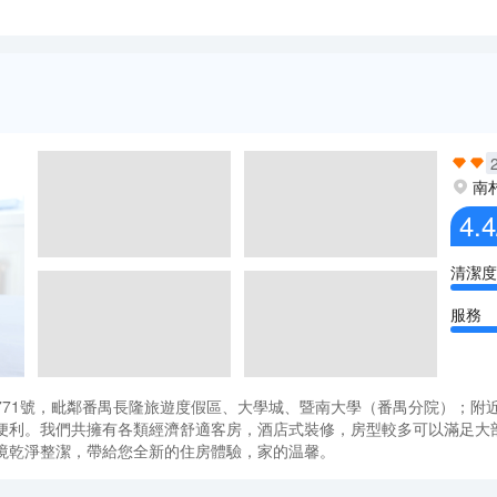
南
4.4
清潔度
服務
771號，毗鄰番禺長隆旅遊度假區、大學城、暨南大學（番禺分院）；附
便利。我們共擁有各類經濟舒適客房，酒店式裝修，房型較多可以滿足大部
境乾淨整潔，帶給您全新的住房體驗，家的温馨。