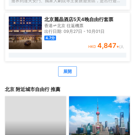
邊界到達天安門、國家大劇院等主要旅遊景區，是出行遊玩
居住的不二選擇。
作爲中糧置地酒店板塊的全新自有品牌，Le Joy Hotel 大悅
酒店在中糧品牌家族的盛譽之下孕育而出，與西單大悅城同
北京麗晶酒店5天4晚自由行套票
屬一個城市綜合體，周邊生活配套齊全，吃喝玩購一站式解
香港
北京
往返
機票
決，出行快捷方便，酒店內免費高速網絡全覆蓋，入住大悅
出行日期:
09月27日
-
10月01日
酒店可盡情暢享歡樂時光！
4.7
分
Le Joy大悅酒店擁有三百餘間唯美客房，清新脫俗，簡單大
4,847
+
HKD
/人
氣的裝修風格，讓客人在商旅之餘，享受溫馨舒適的居住環
境；同時還有19種主題定製房型可供挑選，入住主題客房感
受與以往截然不同的奇趣體驗。
酒店內配套設施完善，爲差旅精英客們提供舒適便利的辦公
展開
環境，讓社交具有更多可能性；TONG POWER運動生活館
與Parksquare 園庭高端餐廳亦可精緻您的差旅時光。
北京
附近城市自由行 推薦