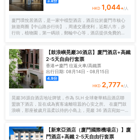
3.8
分
1,044
+
HKD
/人
廈門璞悅居酒店，是一家中檔型酒店，酒店位於廈門市核心
旅遊商圈【中山路步行街】，周邊交通便利，近鄰八市，步
行街，植物園，第一碼頭，郵輪中心等，酒店提供免費的洗
衣服服務。酒店每日提供自助早餐。
【鼓浪嶼晃巖36酒店】廈門酒店+高鐵
2-5天自由行套票
香港
廈門
往返
火車/高鐵票
出行日期:
08月14日
-
08月15日
4.9
分
2,777
+
HKD
/人
晃巖36源自酒店地址牌號，作為 SLH 全球奢華精品酒店聯
盟旗下酒店，旨在成為賓客遠離喧囂的心安之所。 在廈門鼓
浪嶼，那座被歲月温柔以待的小島上，晃巖 36 酒店宛如一
顆明珠，散發着迷人而靜謐的光輝。其前身，是清末民初愛
國華僑邱允衡的故居，歷史的韻味如同一縷幽夢，在每一寸
磚石間縈繞。自廈門搭乘渡輪，仿若穿越一片波光粼粼的詩
【新東亞酒店（廈門國際機場店）】廈
海，便能抵達這片與繁忙及快節奏隔絕的靜謐天堂。 踏入晃
門酒店+高鐵 2-5天自由行套票