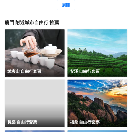
粟先生曾為鷺江賓館親筆題詞：“賓至如歸”。作為鷺江道上的
展開
地標建築，它典藏了鷺江兩岸百年來的風華，又演繹出中西
合璧、傳統與現代交織的廈門風情，您下榻的，不僅是酒
店，也是時光。 時光隧道1958，是鷺江賓館的一顆璀璨明
廈門
附近城市自由行 推薦
珠。每位踏入這裏的客人，都能在這方寸之間，聆聽城市的
心跳，感受時空的故事。 鷺江賓館將鼓浪嶼景觀“搬進”房
間。晨光初照時，您一睜眼便能飽覽鼓浪嶼風光。在盥洗
室，您在洗漱同時，亦能盡情欣賞鼓浪嶼的絕美景色。 鷺江
賓館享有 “食在鷺江”的經典美譽。七樓是中外遊客和廈門人
民情有獨鍾的觀景餐廳，是集美食與美景於一體的絕美殿
堂，常年名列各大口碑排行榜前列。鷺江賓館從萬千食材到
千變萬化的烹飪手法，追求細節精緻，在飽腹之上，滿足味
武夷山 自由行套票
安溪 自由行套票
蕾想象，跨越時間與山海，尋味鷺江風味。
長樂 自由行套票
福鼎 自由行套票