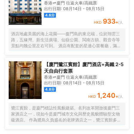
巖36，復古留聲機裏傳出的悠揚旋律，似是時光的淺吟低
香港
廈門
往返
火車/高鐵票
唱，伴你開啟這一場優雅之旅。閩南彩色玻璃窗與南洋風情
出行日期:
08月14日
-
08月15日
花紋瓷磚錯落交織，仿若一幅色彩斑斕而又富有異域風情的
4.6
分
畫卷，目光所及之處，皆是細膩的藝術筆觸。每間卧室皆似
933
+
HKD
/人
陽光的寵兒，寬敞露台仿若空中花園，精心雕琢的細節之處
盡顯匠心。精心挑選的洗護產品與南方酒店少有的臻品烘衣
酒店地處美麗的海上花園——廈門島的東北端，位於翔雲三
倉，以貼心的呵護，讓每一個清晨的準備都成為一種愉悅的
路，五緣灣、新生活廣場、仙嶽公園、閩南古鎮、觀音寺等
儀式。靜謐的夜晚，在戶外浴缸中舒展身心，拱形窗戶宛如
景點均幾公里左右可到。 酒店有配套的星連心茶餐廳，滿足
精緻畫框，框住那城市的迷人景緻，亦框住這片刻的寧靜與
你的用餐需求；還有大型停車場，為你的出行帶來很多便
閒適。「山石茶事」中，繁茂的木棉樹與龍眼樹的綠意簇擁
捷。 酒店客房整潔乾淨、簡約大方，房內設施齊全，床品每
間，悠然品茗，讓那一抹茶香與自然的氣息相融相契。在那
客一換，網絡讓你與外界溝通不中斷。酒店為住客提供免費
【廈門鷺江賓館】廈門酒店+高鐵 2-5
寧靜的庭院裏，新中式茶韻裊裊，創意咖啡香氣氤氲，時光
接送機服務（詳情諮詢門店）。
天自由行套票
彷彿在此刻停駐，讓人沉醉不知歸路。「日光餐廳」裏，中
香港
廈門
往返
火車/高鐵票
西合璧的融合美食宛如一場舌尖上的文化盛宴。「音樂會客
出行日期:
08月14日
-
08月15日
廳」內，鋼琴伴奏下的威士忌之夜，又似一場靈魂與音符、
4.8
分
美酒的繾綣私語。
1,240
+
HKD
/人
鷺江賓館，是廈門標誌性風貌建築。名列改革開放後廈門三
家酒店之一，現如今是廈門城市文化與歷史風貌體驗型文物
級酒店。 作為鷺島久負盛名的老牌酒店之一，鷺江賓館多年
來名列廈門酒店入住率前茅。前丹麥女王、李光耀、陳香
梅、趙雅芝等眾多中外政商名流也曾造訪並讚譽有加，劉海