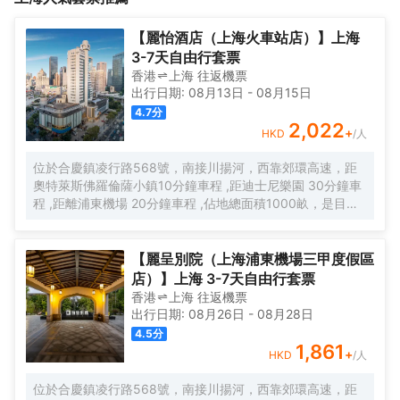
軒全日餐廳可盡享全球饕餮美食。健身中心和清澈寬敞室內泳池讓
距離人民廣場駕車30分鐘。您可搭乘酒店附近的地鐵7號和13號
您暢享運動之樂放鬆身心。<br><br>酒店擁有約1100平方米佈局
線，抵達上海各大知名景點。<br><br>酒店擁有開闊舒適、設計雅
【麗怡酒店（上海火車站店）】上海
靈活的會議場地，共6間會議室，其中包括560平方米、層高6.4米
緻的客房。您可在酒店別具風格的餐廳享受各地饕餮美味，在錦匯
3-7天自由行套票
無柱錦繡皇冠宴會廳。皇冠會務是皇冠假日酒店標牌服務，為您度
軒全日餐廳可盡享全球饕餮美食。健身中心和清澈寬敞室內泳池讓
香港
上海
往返
機票
身定製完善細緻的會議來滿足您的需求，助力您的會議活動盡善盡
您暢享運動之樂放鬆身心。<br><br>酒店擁有約1100平方米佈局
出行日期:
08月13日
-
08月15日
美。
靈活的會議場地，共6間會議室，其中包括560平方米、層高6.4米
4.7
分
無柱錦繡皇冠宴會廳。皇冠會務是皇冠假日酒店標牌服務，為您度
2,022
+
HKD
/人
身定製完善細緻的會議來滿足您的需求，助力您的會議活動盡善盡
美。
位於合慶鎮凌行路568號，南接川揚河，西靠郊環高速，距
奧特萊斯佛羅倫薩小鎮10分鐘車程 ,距迪士尼樂園 30分鐘車
程 ,距離浦東機場 20分鐘車程 ,佔地總面積1000畝，是目前
離市中心最近的生態農業休閒園區之一。有”浦東的後花園“的
美譽，集娛樂休閒、餐飲美食、會議會務、拓展訓練、團建
培訓於一體的綜合度假景區。 酒店整體以蘇式園林為主調，
【麗呈別院（上海浦東機場三甲度假區
精緻、古樸的四合院酒店 古色古香、花草蘢葱、鳥語花香 配
店）】上海 3-7天自由行套票
以現代化的設施以及標準化、人性化的服務。
香港
上海
往返
機票
出行日期:
08月26日
-
08月28日
4.5
分
1,861
+
HKD
/人
位於合慶鎮凌行路568號，南接川揚河，西靠郊環高速，距