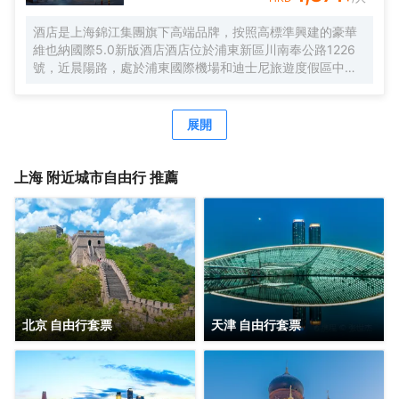
酒店是上海錦江集團旗下高端品牌，按照高標準興建的豪華
維也納國際5.0新版酒店酒店位於浦東新區川南奉公路1226
號，近晨陽路，處於浦東國際機場和迪士尼旅遊度假區中間
位置，地理位置優越，自駕車3分鐘快速駛入上海S1高速，
去往市區、機場、迪士尼樂園、野生動物園等非常便捷。距
離浦東國際機場，僅有15分鐘車程。距離上海國際旅遊度假
展開
區（迪士尼樂園），僅有20分鐘車程。可便捷到達地鐵2號
線凌空路站，交通便利。酒店周圍生活設施齊全，商務旅遊
資源眾多，有上海新國際博覽中心、佛羅倫薩奧特萊斯購物
上海
附近城市自由行 推薦
小鎮、川沙古鎮、張聞天故居、上海野生動物園、三甲港濱
海旅遊區等。 酒店是錦江酒店（中國區）旗下的中端連鎖品
牌酒店，按照維也納國際5.0標準裝修，簡約時尚，整體風格
舒適典雅。客房寬敞明亮，房內布置精美，處處體現人性化
的理念。 酒店還有免費停車場、休閒茶吧、精品早餐、寬敞
會議室等，同時還為您提供24小時免費浦東機場接機（需預
約）等服務，賓客抵達浦東機場並取完行李聯繫當值司機
（13651944838），T1航站樓-三樓-3號門，T2航站樓-三
北京 自由行套票
天津 自由行套票
樓29號門，另酒店提供迪士尼樂園免費班車服務，送站時間
早上07：20一班車子送往迪士尼樂園，晚上第二場煙花結束
接回預計時間約22：00左右。是商務、休閒、會務的理想酒
店。