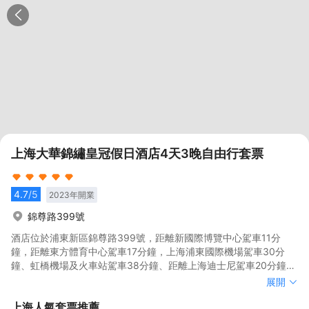
上海大華錦繡皇冠假日酒店4天3晚自由行套票
4.7
/5
2023
年開業
錦尊路399號
酒店位於浦東新區錦尊路399號，距離新國際博覽中心駕車11分
鐘，距離東方體育中心駕車17分鐘，上海浦東國際機場駕車30分
鐘、虹橋機場及火車站駕車38分鐘、距離上海迪士尼駕車20分鐘，
距離人民廣場駕車30分鐘。您可搭乘酒店附近的地鐵7號和13號
酒店位於浦東新區錦尊路399號，距離新國際博覽中心駕車11分
展開
線，抵達上海各大知名景點。<br><br>酒店擁有開闊舒適、設計雅
鐘，距離東方體育中心駕車17分鐘，上海浦東國際機場駕車30分
上海
人氣套票推薦
緻的客房。您可在酒店別具風格的餐廳享受各地饕餮美味，在錦匯
鐘、虹橋機場及火車站駕車38分鐘、距離上海迪士尼駕車20分鐘，