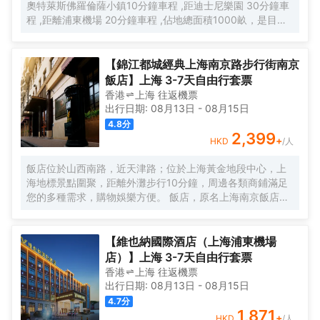
奧特萊斯佛羅倫薩小鎮10分鐘車程 ,距迪士尼樂園 30分鐘車
程 ,距離浦東機場 20分鐘車程 ,佔地總面積1000畝，是目前
離市中心最近的生態農業休閒園區之一。有”浦東的後花園“的
美譽，集娛樂休閒、餐飲美食、會議會務、拓展訓練、團建
培訓於一體的綜合度假景區。 酒店整體以蘇式園林為主調，
【錦江都城經典上海南京路步行街南京
精緻、古樸的四合院酒店 古色古香、花草蘢葱、鳥語花香 配
飯店】上海 3-7天自由行套票
以現代化的設施以及標準化、人性化的服務。
香港
上海
往返
機票
出行日期:
08月13日
-
08月15日
4.8
分
2,399
+
HKD
/人
飯店位於山西南路，近天津路；位於上海黃金地段中心，上
海地標景點圍聚，距離外灘步行10分鐘，周邊各類商鋪滿足
您的多種需求，購物娛樂方便。 飯店，原名上海南京飯店。
始建於1929年，建成於1931年，猶太人投資建造，是一棟具
有80多年曆史的近代保護建築。落成後的相當一段時間，是
上海文壇人士聚會的場所，文壇巨匠巴金、魯迅等都曾和南
【維也納國際酒店（上海浦東機場
京飯店結下不解之緣，是巴金早期宴請賓客及重大宴請之
店）】上海 3-7天自由行套票
地。 飯店配有無線WIFI、中西式自助餐廳、大堂吧、會議
香港
上海
往返
機票
室，自助餐廳提供營養、豐富、藝術的自助早餐，多種選擇
出行日期:
08月13日
-
08月15日
的午晚餐，每日下午2點至4點提供“社交時光”供您享用飲
4.7
分
料、小食，飯店是您旅遊、商務的上佳選擇。
1,871
+
HKD
/人