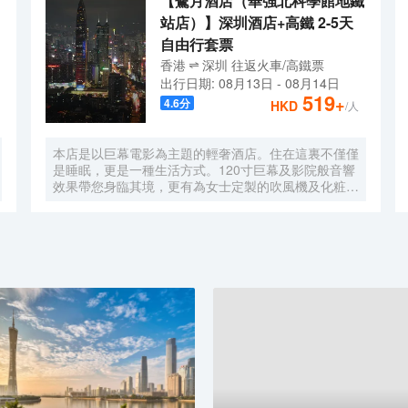
【鷺月酒店（華強北科學館地鐵
站店）】深圳酒店+高鐵 2-5天
自由行套票
香港
深圳
往返
火車/高鐵票
出行日期:
08月13日
-
08月14日
519
+
4.6
分
HKD
/人
本店是以巨幕電影為主題的輕奢酒店。住在這裏不僅僅
是睡眠，更是一種生活方式。120寸巨幕及影院般音響
效果帶您身臨其境，更有為女士定製的吹風機及化粧
鏡，無時無刻，呈現精彩。