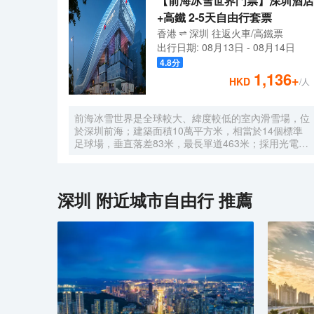
【前海冰雪世界門票】深圳酒店
+高鐵 2-5天自由行套票
香港
深圳
往返
火車/高鐵票
出行日期:
08月13日
-
08月14日
4.8
分
1,136
+
HKD
/人
前海冰雪世界是全球較大、緯度較低的室內滑雪場，位
於深圳前海；建築面積10萬平方米，相當於14個標準
足球場，垂直落差83米，最長單道463米‌；採用光電發
電冰蓄冷系統，減少43%碳排放，鋼結構用量達4.7萬
噸‌；全年維持-6℃，配備5條專業滑道（總長1569公
尺），可承辦國際滑雪賽事‌。
深圳
附近城市自由行 推薦