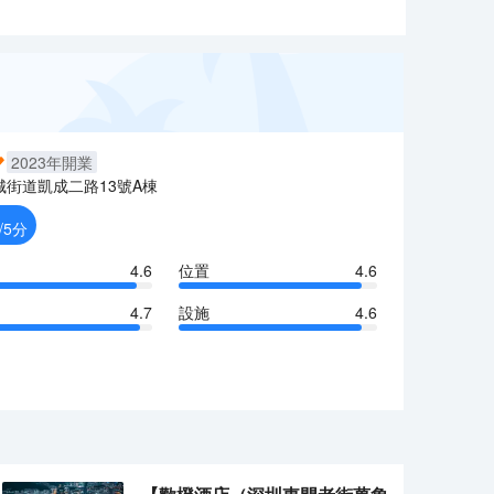
2023
年開業
城街道凱成二路13號A棟
/5分
4.6
位置
4.6
4.7
設施
4.6