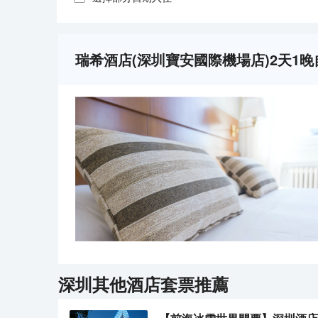
瑞希酒店(深圳寶安國際機場店)2天1
深圳
其他酒店套票推薦