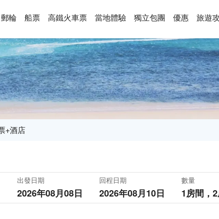
郵輪
船票
高鐵火車票
當地體驗
獨立包團
優惠
旅遊
票+酒店
出發日期
回程日期
數量
2026年08月08日
2026年08月10日
1房間，
2