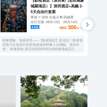
【歡橙酒店（深圳東門老街萬象
城羅湖店）】深圳酒店+高鐵 2-
5天自由行套票
香港
深圳
往返
火車/高鐵票
出行日期:
08月13日
-
08月14日
300
+
4.4
分
HKD
/人
輕奢體驗，智能享受——【歡橙酒店】歡迎您！歡橙酒
尚美
店致力於為您打造舒適便捷的輕奢入住體驗。酒店特
門店
色：-輕奢風格:酒店採用簡約時尚的輕奢風格設計，注
集團，
重細節與品質，為您營造舒適優雅的居住環境。-智能
牌:
體驗:房間配備小度智能系統，語音控制燈光、空調、
中檔
電視等設備，解放雙手，盡享科技帶來的便捷。-舒適
Roo
享受:24小時熱水即開即熱，無需等待，為您洗去一身
公社
疲憊。-影音娛樂:部分房間配備高清投影儀，打造私人
建店
影院，享受震撼視聽盛宴。-貼心服務:酒店設有洗衣
40
房，並提供烘乾服務，解決您的洗衣煩惱，讓旅途更加
藉創
輕鬆自在。歡橙酒店是您商務出行、休閒度假的理想之
持，
選。期待您的光臨！温馨提示，圖片僅供參考，無法涵
享大
蓋所有房型，詳細的實物照片請諮詢酒店。
網的
的生