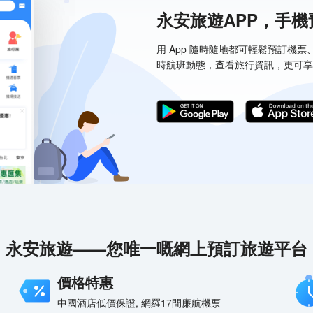
永安旅遊APP，手
用 App 隨時隨地都可輕鬆預訂機
時航班動態，查看旅行資訊，更可享
永安旅遊——您唯一嘅網上預訂旅遊平台
價格特惠
中國酒店低價保證, 網羅17間廉航機票