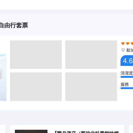
晚自由行套票
航
4.6
清潔度
服務