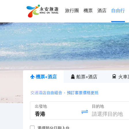
旅行團
機票
酒店
自由行
機票+酒店
船票+酒店
火車
出發地
目的地
選擇部分日期入住