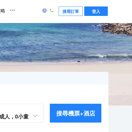
...
攻略
搜尋訂單
登入
搜尋機票+酒店
成人，
0
小童