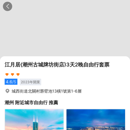
江月居(潮州古城牌坊街店)3天2晚自由行套票
4.6
/5
2023
年開業
城西街道北關村礱臂池13橫1號第1-6層
潮州
附近城市自由行 推薦