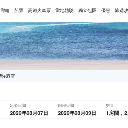
郵輪
船票
高鐵火車票
當地體驗
獨立包團
優惠
旅遊
票+酒店
出發日期
回程日期
數量
2026年08月07日
2026年08月09日
1房間，
2