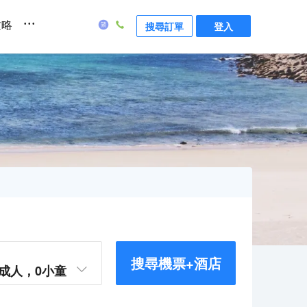
...
攻略
搜尋訂單
登入
搜尋機票+酒店
成人，
0
小童