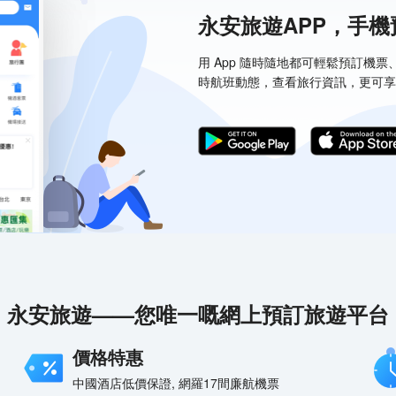
永安旅遊APP，手
用 App 隨時隨地都可輕鬆預訂機
時航班動態，查看旅行資訊，更可享
永安旅遊——您唯一嘅網上預訂旅遊平台
價格特惠
中國酒店低價保證, 網羅17間廉航機票