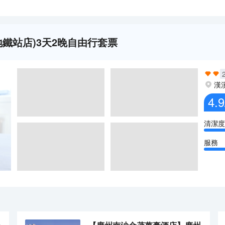
鐵站店)3天2晚自由行套票
漢
4.9
清潔度
服務