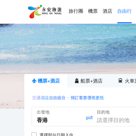
旅行團
機票
酒店
自由行
機票+酒店
船票+酒店
火車
出發地
目的地
選擇部分日期入住