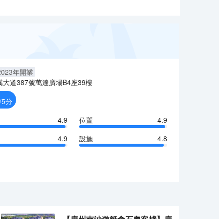
2023
年開業
溪大道387號萬達廣場B4座39樓
/5分
4.9
位置
4.9
4.9
設施
4.8