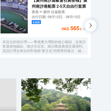
【廣州南沙遊艇會石奧客棧】廣
州南沙港船票 2-5天自由行套票
香港
廣州
往返
船票
出行日期:
08月12日
-
08月13日
4.8
分
565
+
HKD
/人
本店位於南沙灣——粵港澳大灣區的核心樞紐，近南沙
酒店
客運港地鐵站、南沙天后宮、南沙萬達廣場交通便利。
利。美
其設計理念來自於對嶺南“家文化”的懷舊與復古，融合
務酒
南洋傢俱的熱情奔放精髓，是一家現代海上絲綢之路上
廈內1
讓各路賓客品味嶺南與南洋風情的輕鬆茶室精品酒店，
會、
在經典家居與裝潢中重逢嶺南文化的歸屬感。 客棧共
生傾
五層，一層為大堂及茶室，二至五層為客房，寬敞、舒
雅，
適、風格各異的客房眾多；供賓客休閒暢談的石奧茶
恒壓
室，主要提供早餐、茶點、飲品、簡餐等服務；同時亦
浴缸
與中國大陸獲得“五金錨”獎的南沙遊艇會提供宴會/婚
工作人
宴/會議、中西式餐飲、遊艇觀光/租賃、帆船租賃/體
Bet
驗、遊艇帆船駕證考取等不同種服務功能，打造出一種
特色的休閒度假空間。