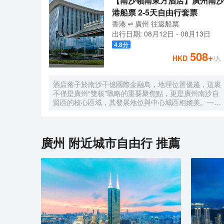
【南沙嶺南東方酒店】廣州南沙
港船票 2-5天自由行套票
香港
廣州
往返
船票
出行日期:
08月12日
-
08月13日
4.8
分
508
+
HKD
/人
酒店落子於南沙千億國際金融島，地理位置優越，這裏
不僅是廣州“雙核”戰略的重要聚焦點，更是廣州南沙自
貿區的核心區域，其發展地位與中心城區相媲美。一小
時便捷可達深圳、香港、澳門等國內主要城市。 酒店
的設計匠心獨運，融入中式古典美學。飄檐承襲古典起
翹之韻，整體造型俯瞰如字母“A”，既展中國氣派，又
含西式願景——Amazing（令人驚歎），
廣州
附近城市自由行 推薦
Astonishing（令人震撼），隱含着酒店將成為南沙乃
至全球矚目的中式美學新地標的美好期許。 酒店作為
南沙國際會展中心綜合體重要組成部分，以“木棉花
開，鴻翔海絲”之設計理念，以大灣區金融新地標之姿
態，締造南沙“立足灣區、協同港澳、面向世界”的實踐
範本。