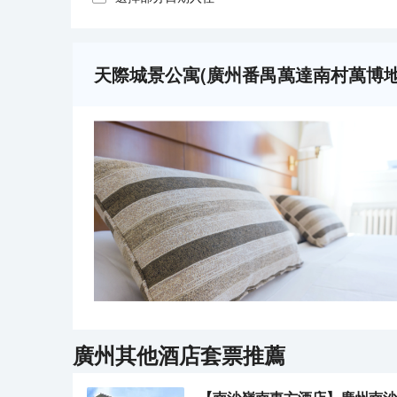
天際城景公寓(廣州番禺萬達南村萬博地
廣州
其他酒店套票推薦