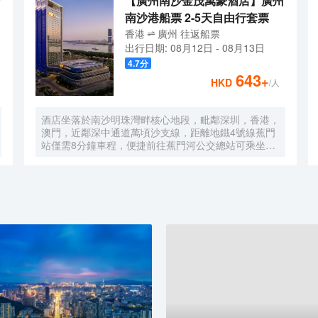
【廣州南沙金茂萬豪酒店】廣州
南沙港船票 2-5天自由行套票
香港
廣州
往返
船票
出行日期:
08月12日
-
08月13日
4.7
分
643
+
HKD
/人
酒店坐落於南沙明珠灣畔核心地段，毗鄰深圳，香港，
澳門，近鄰深中通道萬頃沙支線，距離地鐵4號線蕉門
站僅需8分鐘車程，便捷前往蕉門河公交總站可乘坐機
場大巴快線或深中跨市公交等，快速連接大灣區核心商
圈，距離深圳國際寶安機場僅需50分鐘車程。店內提
供小馬智行無人駕駛體驗券，可輕鬆前往南沙天后宮、
南沙濕地公園、廣汽科技館及環宇城購物中心等。 酒
店共有261間以海洋為設計靈感的客房及套房，詮釋現
代經典與優雅，滿足休閒賓客對在地文化的探索與體
驗。配備粵式風味的林苑中餐廳、中西結合的漁人碼頭
全日餐廳以及”雙重身份”的薄荷酒吧，體驗創新融合的
珍饈美饌。酒店擁有馬丁叔叔的農場，小朋友們可盡情
與小動物們互動亦或參與馬丁叔叔課堂，共度愉快的親
子時光。同時，酒店擁有1,600平方米的宴會及會議場
地以及寬敞的戶外草坪，可滿足不同的會議及宴會需
求，無論商務出行亦或休閒旅遊期待與您共赴南沙，遇