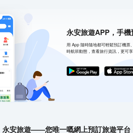
永安旅遊APP，手
用 App 隨時隨地都可輕鬆預訂機
時航班動態，查看旅行資訊，更可享
永安旅遊——您唯一嘅網上預訂旅遊平台