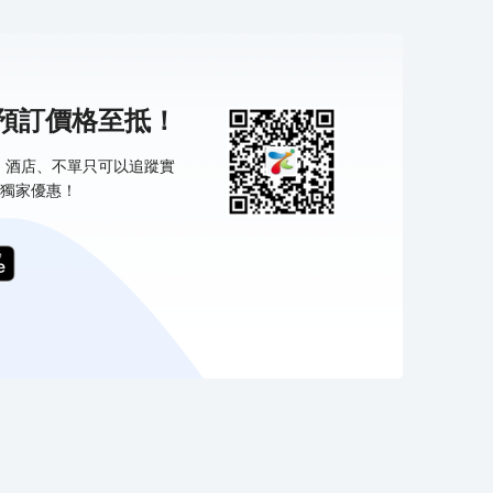
機預訂價格至抵！
票、酒店、不單只可以追蹤實
獨家優惠！