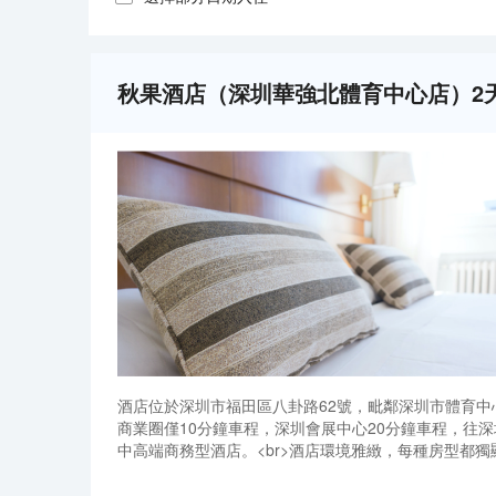
秋果酒店（深圳華強北體育中心店）2
酒店位於深圳市福田區八卦路62號，毗鄰深圳市體育中
商業圈僅10分鐘車程，深圳會展中心20分鐘車程，往
中高端商務型酒店。<br>酒店環境雅緻，每種房型都
外出住宿帶來居家的便利體驗。秋果酒店精心打造的“七
酒店位於深圳市福田區八卦路62號，毗鄰深圳市體育中
商業圈僅10分鐘車程，深圳會展中心20分鐘車程，往