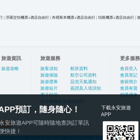
行
|
浮羅交怡機票+酒店自由行
|
布裡斯本機票+酒店自由行
|
珀斯機票+酒店自由行
|
旅遊資訊
旅遊服務
更多服務
旅遊攻略
旅客須知
航班資料
會員登入
旅遊保險
航空公司資料
會員登記
旅遊禮券
惡劣天氣通知
會籍簡介
旅遊短片
簽證及入境須知
會員有賞
電子印花
精選優惠
旅行團報名及責任細則
APP預訂，隨身隨心！
下載永安旅遊
APP
永安旅遊APP可隨時隨地查詢訂單訊
便快捷！