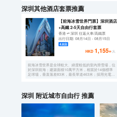
中高端商務型酒店。<br>酒店環境雅緻，每種房型都
深圳
其他酒店套票推薦
外出住宿帶來居家的便利體驗。秋果酒店精心打造的“七
【前海冰雪世界門票】深圳酒店
+高鐵 2-5天自由行套票
香港
深圳
往返
火車/高鐵票
出行日期:
08月14日
-
08月15日
4.8
分
1,155
+
HKD
/人
前海冰雪世界是全球較大、緯度較低的室內滑雪場，位
於深圳前海；建築面積10萬平方米，相當於14個標準
足球場，垂直落差83米，最長單道463米‌；採用光電發
電冰蓄冷系統，減少43%碳排放，鋼結構用量達4.7萬
噸‌；全年維持-6℃，配備5條專業滑道（總長1569公
尺），可承辦國際滑雪賽事‌。
深圳
附近城市自由行 推薦