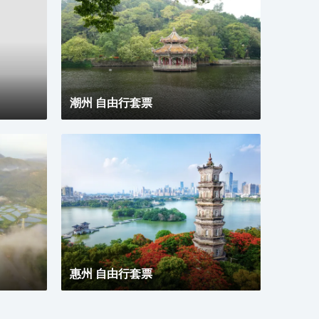
蓋所有房型，詳細的實物照片請諮詢酒店。
網的
的生
潮州 自由行套票
惠州 自由行套票