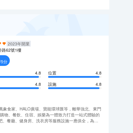
2023
年開業
卦路62號1樓
/5分
4.8
位置
4.8
4.8
設施
4.8
萬象食家、HALO廣場、寶能環球匯等，離華強北、東門
集購物、餐飲、住宿、娛樂為一體致力打造一站式體驗的
書吧、餐廳、健身房、洗衣房等服務設施一應俱全，為您
店是您出差商旅的首選。
萬象食家、HALO廣場、寶能環球匯等，離華強北、東門
集購物、餐飲、住宿、娛樂為一體致力打造一站式體驗的