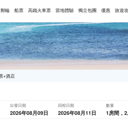
郵輪
船票
高鐵火車票
當地體驗
獨立包團
優惠
旅遊
票+酒店
出發日期
回程日期
數量
2026年08月09日
2026年08月11日
1房間，
2