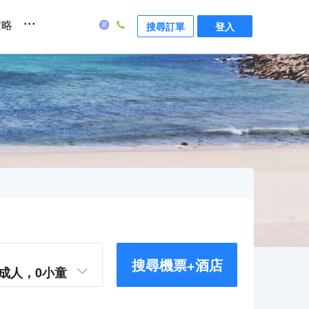
...
攻略
搜尋訂單
登入
搜尋機票+酒店
成人，
0
小童