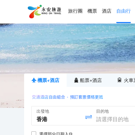
旅行團
機票
酒店
自由行
機票+酒店
船票+酒店
火車
出發地
目的地
選擇部分日期入住