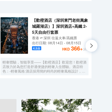
書吧、餐廳、健身房、洗衣房等服務設施一應俱全，為您
店是您出差商旅的首選。
【歡橙酒店（深圳東門老街萬象
城羅湖店）】深圳酒店+高鐵 2-
5天自由行套票
香港
深圳
往返
火車/高鐵票
出行日期:
08月14日
-
08月15日
366
+
4.5
分
HKD
/人
輕奢體驗，智能享受——【歡橙酒店】歡迎您！歡橙酒
尚美
店致力於為您打造舒適便捷的輕奢入住體驗。酒店特
門店
色：-輕奢風格:酒店採用簡約時尚的輕奢風格設計，注
集團，
重細節與品質，為您營造舒適優雅的居住環境。-智能
牌:
體驗:房間配備小度智能系統，語音控制燈光、空調、
中檔
電視等設備，解放雙手，盡享科技帶來的便捷。-舒適
Roo
享受:24小時熱水即開即熱，無需等待，為您洗去一身
公社
疲憊。-影音娛樂:部分房間配備高清投影儀，打造私人
建店
影院，享受震撼視聽盛宴。-貼心服務:酒店設有洗衣
40
房，並提供烘乾服務，解決您的洗衣煩惱，讓旅途更加
藉創
輕鬆自在。歡橙酒店是您商務出行、休閒度假的理想之
持，
選。期待您的光臨！温馨提示，圖片僅供參考，無法涵
享大