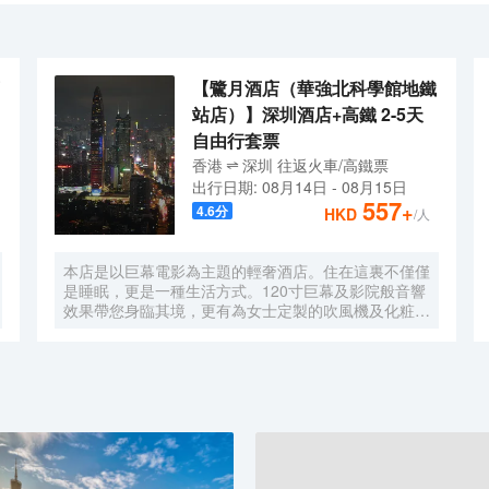
獨顯精緻典雅的秋果品牌民族風情，温馨舒適，功能配套齊全時尚，大堂
合一空間”及“暖心服務”，讓每一位尊貴的賓客感受到至尊享受，秋果酒
【鷺月酒店（華強北科學館地鐵
站店）】深圳酒店+高鐵 2-5天
自由行套票
香港
深圳
往返
火車/高鐵票
出行日期:
08月14日
-
08月15日
557
+
4.6
分
HKD
/人
本店是以巨幕電影為主題的輕奢酒店。住在這裏不僅僅
是睡眠，更是一種生活方式。120寸巨幕及影院般音響
效果帶您身臨其境，更有為女士定製的吹風機及化粧
鏡，無時無刻，呈現精彩。