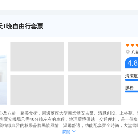
天1晚自由行套票
八
4.8
清潔度
服務
心及八卦一路美食街，周邊落座大型商業體安吉爾、清鳳創投、上林苑、
深圳寶安機場只需40分鐘左右的車程，地理環境優越，交通便利，是一個
獨顯精緻典雅的秋果品牌民族風情，温馨舒適，功能配套齊全時尚，大堂
合一空間”及“暖心服務”，讓每一位尊貴的賓客感受到至尊享受，秋果酒
心及八卦一路美食街，周邊落座大型商業體安吉爾、清鳳創投、上林苑、
展開
深圳寶安機場只需40分鐘左右的車程，地理環境優越，交通便利，是一個