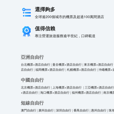
選擇夠多
全球逾200個城市的機票及超過100萬間酒店
值得信賴
專注營運旅遊服務逾半世紀，口碑載道
亞洲自由行
台北機票+酒店自由行
|
曼谷機票+酒店自由行
|
東京機票+酒店自由行
店自由行
|
福岡機票+酒店自由行
|
札幌機票+酒店自由行
|
沖繩機票+
中國自由行
北京機票+酒店自由行
|
上海機票+酒店自由行
|
三亞機票+酒店自由行
+酒店自由行
|
海口機票+酒店自由行
|
福州機票+酒店自由行
|
南京機
短線自由行
澳門自由行
|
廣州自由行
|
深圳自由行
|
番禺自由行
|
惠州自由行
|
珠