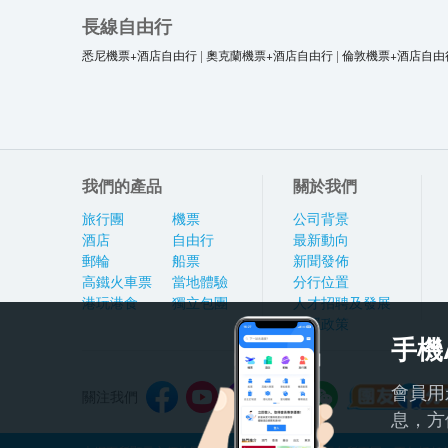
長線自由行
悉尼機票+酒店自由行
|
奧克蘭機票+酒店自由行
|
倫敦機票+酒店自由
我們的產品
關於我們
旅行團
機票
公司背景
酒店
自由行
最新動向
郵輪
船票
新聞發佈
高鐵火車票
當地體驗
分行位置
港玩港食
獨立包團
人才招聘及發展
私隱政策
手機
會員用
關注我們
息，方