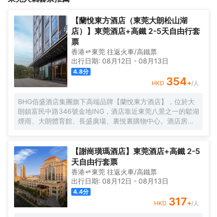
店專屬定製的慕思床墊，能均衡支撐睡眠曲線，充分放鬆，讓您健
祠、南山曾公祠及基督教清溪福音堂相得益彰。酒店距離清溪汽車
康自在睡眠；房間內配備的藍牙音箱和沐浴音樂及酒店專屬定製的
站15分鐘車程，距寶安國際機場，56分鐘車程，距離東莞南站車程
【蘭悅東方酒店（東莞大朗松山湖
薰衣草香薰洗護用品讓您身心得到放鬆；健身房和洗衣房，致力為
20分鐘。 酒店設施：酒店配備了智能系統，讓您擁有時尚觸感；酒
店）】東莞酒店+高鐵 2-5天自由行套
每一位嚮往自在人生的旅人提供一個隨心隨性的居住空間。
店專屬定製的慕思床墊，能均衡支撐睡眠曲線，充分放鬆，讓您健
票
康自在睡眠；房間內配備的藍牙音箱和沐浴音樂及酒店專屬定製的
香港
東莞
往返
火車/高鐵票
薰衣草香薰洗護用品讓您身心得到放鬆；健身房和洗衣房，致力為
出行日期:
08月12日
-
08月13日
每一位嚮往自在人生的旅人提供一個隨心隨性的居住空間。
4.8
分
354
+
HKD
/人
BHG佰盛酒店集團旗下高端品牌【蘭悅東方酒店】，位於大
朗鎮富民中路346號金地ING，酒店靠近東莞八景之一的鬆湖
煙雨、大朗體育館、長盛廣場、裏悅裏購物中心。酒店房間
位於高樓層270度城景，酒店風格簡約、智能小度系統、東
寶床墊、大屏幕液晶數字電視、迷你吧冰箱、特質佛手柑精
油洗護用品、空氣淨化器等。以優美的環境與細緻的服務讓
【謝崗璜瑪酒店】東莞酒店+高鐵 2-5
客人在酒店有更好的體驗。
天自由行套票
香港
東莞
往返
火車/高鐵票
出行日期:
08月12日
-
08月13日
4.4
分
317
+
HKD
/人