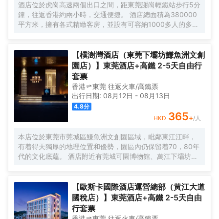
酒店位於虎崗高速兩個出口之間，距東莞謝崗輕鐵站步行5分
鐘，往返香港約兩小時，交通便捷。 酒店總面積為380000
平方米，擁有各式精緻客房，並設有可容納1000多人的多功
能會議廳及宴會廳，設計新穎別緻。 酒店另設著名深井海韻
燒鵝海鮮酒家、璜瑪會沐足/SPA（水療健康中心）及採用先
進的音響設備的KTV，各項設施一應俱全，給您帶來上佳的
【樸澍灣酒店（東莞下壩坊鰜魚洲文創
入住體驗。
園店）】東莞酒店+高鐵 2-5天自由行
套票
香港
東莞
往返
火車/高鐵票
出行日期:
08月12日
-
08月13日
4.8
分
365
+
HKD
/人
本店位於東莞市莞城區鰜魚洲文創園區域，毗鄰東江江畔，
有着得天獨厚的地理位置和優勢，園區內仍保留着70，80年
代的文化底藴。 酒店附近有莞城可園博物館、萬江下壩坊、
工農八號創意園、萬科東江之星，距離南城國貿、匯一城
僅，東莞站、虎門高鐵站、深圳寶安機場、廣州國際白雲機
場、酒店周圍生活設施完善有眾多餐飲、休閒飲品店、出行
【歐斯卡國際酒店運營總部（黃江大道
便利，吃喝玩樂一應俱全。 本店地理位置佳，希望創造「自
國稅店）】東莞酒店+高鐵 2-5天自由
然感官主義風格」將當地文化特色和自然風景融入，是以“隱
行套票
逸於市”為主題的高端酒店，周邊綠樹成蔭、具有自然氣息，
香港
東莞
往返
火車/高鐵票