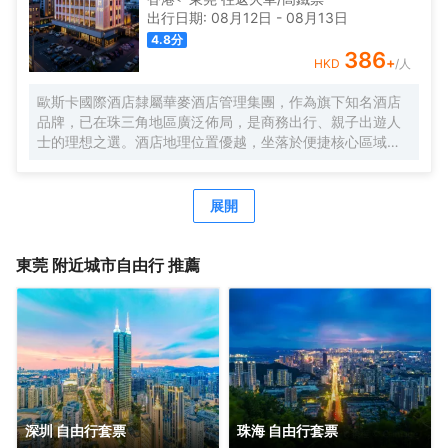
酒店倡導貼心與質感兼具的服務態度，在每一個細節處給您
出行日期:
08月12日
-
08月13日
更親切的體驗，能真實地為客人提供一個親近自然的環境，
4.8
分
使客人在入住酒店後可以享受到獨特的體驗。 酒店內部裝飾
386
+
HKD
/人
雅緻、臻於細節，擁有各類豪華客房共計多間，酒店客房內
配套設施一應俱全，三秒熱水淋浴花灑、智能家電、千兆光
歐斯卡國際酒店隸屬華麥酒店管理集團，作為旗下知名酒店
纖無縫接入、wifi覆蓋。酒店同時配備地面停車場、智能機器
品牌，已在珠三角地區廣泛佈局，是商務出行、親子出遊人
人送物、中西自助式早餐廳、多功能會議室、自助洗衣房及
士的理想之選。​酒店地理位置優越，坐落於便捷核心區域，
寬敞的閲讀會友書吧等配套，為您提供一個自在、放鬆、休
為賓客出行提供極大便利。酒店設有免費停車場，自駕前來
憩、充電、會友的居停空間。同時自然、靜謐、温暖、樸實
的賓客無需擔憂停車難題。同時，酒店周邊交通網絡發達，
的入住體驗與您隨行，是您商務及旅行出行的優質選擇。
樟木頭高鐵站、大朗高鐵站、常平高鐵站近在咫尺，輕鬆實
展開
現快速出行，無論是出差趕高鐵，還是開啟一場說走就走的
旅行，都能高效便捷地踏上行程。​酒店周邊旅遊資源豐富，
著名的觀音山旅遊風景區和隱賢山莊距離酒店不遠。賓客在
東莞
附近城市自由行 推薦
忙碌的商務活動或旅途勞頓之餘，可前往觀音山感受大自然
的寧靜與壯美，漫步山林，呼吸清新空氣，領略獨特的自然
風光和深厚的文化底藴；也能前往隱賢山莊，開啟一段歡樂
刺激的遊玩之旅，享受親子時光，體驗各種精彩的遊樂設
施。​此外，酒店還配備了一系列高品質的設施與服務，客房
温馨舒適，餐飲美味多樣，休閒娛樂設施一應俱全，致力於
為每一位入住的賓客打造舒適難忘的住宿體驗。選擇歐斯卡
國際酒店（星光城店），就是選擇便捷、舒適與歡樂
深圳 自由行套票
珠海 自由行套票