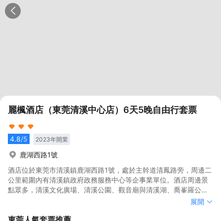
麗楓酒店（東莞清溪中心店）6天5晚自由行套票
4.8
/5
2023
年開業
鹿湖西路1號
酒店位於東莞市清溪鎮鹿湖西路1號，處於主幹道清鳳路旁，周邊二
公里範圍內有清溪鎮政府政務服務中心等企事業單位。酒店周邊景
點眾多，清溪文化廣場、清溪公園、觀音廟與清溪湖、喬峯羅公
祠、南山曾公祠及基督教清溪福音堂相得益彰。酒店距離清溪汽車
酒店位於東莞市清溪鎮鹿湖西路1號，處於主幹道清鳳路旁，周邊二
展開
站15分鐘車程，距寶安國際機場，56分鐘車程，距離東莞南站車程
公里範圍內有清溪鎮政府政務服務中心等企事業單位。酒店周邊景
東莞
人氣套票推薦
20分鐘。 酒店設施：酒店配備了智能系統，讓您擁有時尚觸感；酒
點眾多，清溪文化廣場、清溪公園、觀音廟與清溪湖、喬峯羅公