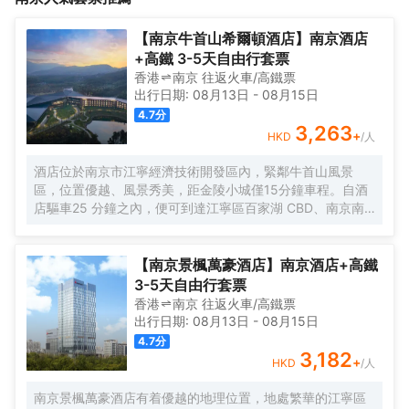
區、會議室和多功能廳等，酒店另有地下停車場、健身房、洗衣房
店除基礎客房之外，有多種套房：家庭套房、行政套房、美崙尊享
等均可24h免費為您提供服務。
套房可供選擇。所有客房均配有洗衣機、冰箱等設施。 酒店22樓為
【南京牛首山希爾頓酒店】南京酒店
前台接待處，配有超大露台的空中早餐廳，COSTA咖啡廳、駐唱
+高鐵 3-5天自由行套票
區、會議室和多功能廳等，酒店另有地下停車場、健身房、洗衣房
香港
南京
往返
火車/高鐵票
等均可24h免費為您提供服務。
出行日期:
08月13日
-
08月15日
4.7
分
3,263
+
HKD
/人
酒店位於南京市江寧經濟技術開發區內，緊鄰牛首山風景
區，位置優越、風景秀美，距金陵小城僅15分鐘車程。自酒
店驅車25 分鐘之內，便可到達江寧區百家湖 CBD、南京南
站、及南京祿口國際機場等核心區域，尤其是對江浙滬的賓
客來說，又多了一處煥活身心的城市度假酒店。酒店整體設
計依託於牛首山自然景觀，強調典雅東方美學的同時融入現
【南京景楓萬豪酒店】南京酒店+高鐵
代環保概念，以輕盈空靈的設計為賓客打造純粹自然的出行
3-5天自由行套票
享受。酒店設有各類品味雅緻的客房，另有可供冥想的空
香港
南京
往返
火車/高鐵票
間。酒店配套設施不僅囊括了大堂吧、中餐廳、全日制餐
出行日期:
08月13日
-
08月15日
廳，以及提供清新自然菜餚的素食餐廳，更有全天候健身中
4.7
分
心、400平方米的兒童樂園、室內恒温泳池、兒童泳池及高
3,182
+
HKD
/人
温衝浪池等，助力家庭賓客盡享親子時光。1,350平方米無柱
宴會及兩間380平方米多功能廳和500平方米的戶外草坪區
南京景楓萬豪酒店有着優越的地理位置，地處繁華的江寧區
域，則滿足賓客各種形式的會議及宴會需求。