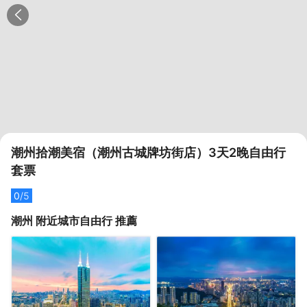
潮州拾潮美宿（潮州古城牌坊街店）3天2晚自由行
套票
0
/5
潮州
附近城市自由行 推薦