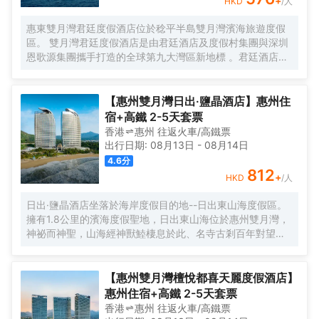
+
HKD
/人
泳池及中心園林泳池、健身房、兒童樂園、沙灘運動項目
（如沙灘摩托車、海上摩托艇等）、會議廳等,定能滿足您休
惠東雙月灣君廷度假酒店位於稔平半島雙月灣濱海旅遊度假
閒商務活動方面的需求。酒店內設有禮品廊方便購物。入住
區。 雙月灣君廷度假酒店是由君廷酒店及度假村集團與深圳
酒店的旅客,可以使用酒店停車場。
恩歌源集團攜手打造的全球第九大灣區新地標 。君廷酒店及
度假村集團發展於上世紀30年的亞歷山大時期的君廷城堡。
在70年代中期，君廷品牌代表了美酒美食、愉悅的住宿體驗
和真實誠摯的服務，其“優雅”、“紳士”與“好客”的待客之道讓
【惠州雙月灣日出·鹽晶酒店】惠州住
君廷的名字得以完美詮釋。目前已擁有聖頓、君域、珺邸、
宿+高鐵 2-5天套票
君廷、聖曼、君瑞、聖瑞達、富喜塢、邦臣譽邸、邦臣、聖
香港
惠州
往返
火車/高鐵票
達曼11個酒店品牌，主要管理城市商務酒店、度假酒店、高
出行日期:
08月13日
-
08月14日
檔服務式公寓及高級俱樂部會所，業務領域主要遍佈歐洲、
4.6
分
北美洲、中國大陸等地。 一千零一夜”童夢奇緣，圓夢君廷！
812
+
HKD
/人
酒店擁有各類豪華海景客房一千餘間套，擁有海上倶樂部、
無邊際泳池、室內外温泉泡池、大型多功能廳、智能會議
日出·鹽晶酒店坐落於海岸度假目的地--日出東山海度假區。
室、特色中西餐廳、親子樂園、KTV、棋牌室等綜合遊樂配
擁有1.8公里的濱海度假聖地，日出東山海位於惠州雙月灣，
套設施。酒店根植於本土文化，營造着“原生、低奢、悅然”的
神祕而神聖，山海經神獸鯥棲息於此、名寺古剎百年對望、
獨特時空體驗和愉悅生活方式,讓客人盡享度假新概念。
萬物生靈自由生長，為賓客帶來神養的精神性空間。 設計師
從廣東惠州本地的千年海“鹽”文化中深受啟發並找到設計靈
感，並在日出·鹽晶酒店的室內空間中加以演繹。人間百味，
【惠州雙月灣檀悅都喜天麗度假酒店】
因鹽聚人。鹽的析出、結晶、聚合，以鹽為緣，貫徹始終。
惠州住宿+高鐵 2-5天套票
由“鹽晶”引申出來的不規則圖形，地面、燈飾、鏡子和室內各
香港
惠州
往返
火車/高鐵票
種裝飾圖形等，均別具匠心。白色多面體的“鹽”狀吊燈，牆壁