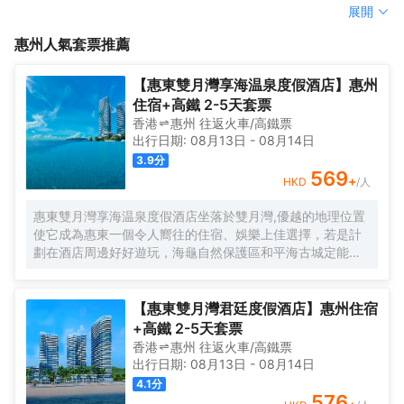
燒烤爐炊具（食材，烤炭輔料等自帶），沙灘摩托，麻將，桌球，
酒店坐落於東經114° 北緯23°的中國黃沙洞度假區，粵港澳大灣區
展開
桌上足球，遊戲街機，高爾夫體驗場，飛鏢，飛盤，競技射箭等競
最後一片集原始森林、天然温泉、水庫溪谷等自然資源匯聚之地。
惠州
人氣套票推薦
技活動，獨立豪華KTV音響房，會議桌等。適合同學，同事，親友
帶私家泳池，私家温泉泡池別墅，地下巖層抽出天然温泉，配套：
聚會、親子活動、公司年會/團建、度假旅遊、求婚表白、畢業聚
燒烤爐炊具（食材，烤炭輔料等自帶），沙灘摩托，麻將，桌球，
會，生日派對等。
桌上足球，遊戲街機，高爾夫體驗場，飛鏢，飛盤，競技射箭等競
【惠東雙月灣享海温泉度假酒店】惠州
技活動，獨立豪華KTV音響房，會議桌等。適合同學，同事，親友
住宿+高鐵 2-5天套票
聚會、親子活動、公司年會/團建、度假旅遊、求婚表白、畢業聚
香港
惠州
往返
火車/高鐵票
會，生日派對等。
出行日期:
08月13日
-
08月14日
3.9
分
569
+
HKD
/人
惠東雙月灣享海温泉度假酒店坐落於雙月灣,優越的地理位置
使它成為惠東一個令人嚮往的住宿、娛樂上佳選擇，若是計
劃在酒店周邊好好遊玩，海龜自然保護區和平海古城定能滿
足您的需求。 酒店對客房的裝飾十分考究,設施齊全的房間都
配有雨傘、迷你冰箱及空調。服務人員會提前為您準備好電
熱水壺和咖啡壺/茶壺，以滿足您的飲水需求，浴室配有拖
【惠東雙月灣君廷度假酒店】惠州住宿
鞋、24小時熱水和浴缸/ 酒店備受好評的中餐廳和西餐廳,會
+高鐵 2-5天套票
為您提供舒適的用餐體驗,閒暇時間在酒店的酒吧喝上一杯,是
香港
惠州
往返
火車/高鐵票
您休憩放鬆的好選擇。如果旅客願意,酒店可以提供滿足需求
出行日期:
08月13日
-
08月14日
的客房送餐服務。 酒店種類繁多的休閒設施能為每一位下榻
4.1
分
於此的您創造多元化的休閒空間，這其中地包括酒店無邊際
576