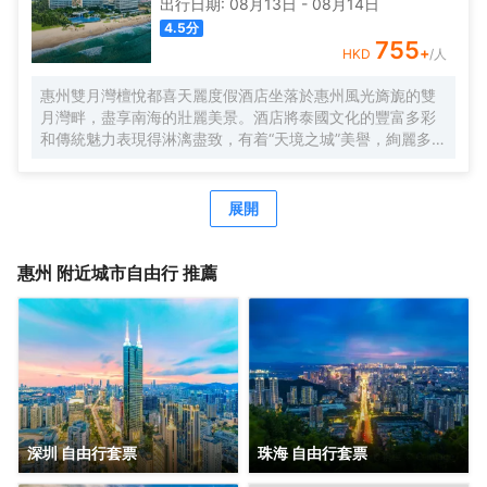
出行日期:
08月13日
-
08月14日
設計成高空俯瞰平鋪鹽田狀，隨處可見的鹽晶狀物件，窗外
4.5
分
藍色的大海，柔和的灰褐土地色澤等，交織在由木石材料構
755
+
HKD
/人
成的空間中。 房間面積42㎡起，擁有獨立陽台，每間房均可
欣賞優美的海景、度假區全景，為滿足住店客人不同需求，
惠州雙月灣檀悅都喜天麗度假酒店坐落於惠州風光旖旎的雙
設有多種住宿房型，如正海景客房、全海景套房、童趣雙卧
月灣畔，盡享南海的壯麗美景。酒店將泰國文化的豐富多彩
套房、親子海景雙床套房等，房間設施一應俱全，創造性的
和傳統魅力表現得淋漓盡致，有着“天境之城”美譽，絢麗多彩
把舒適的住宿空間和自然海岸的外部環境融為一體。 酒店集
的環境瀰漫着醉人芳香，令人倍感平和。綿延數裏的曼妙海
住宿、餐飲、娛樂為一體，宴會廳與餐飲包廂、大小會議
灘和天然純淨的自然美景將帶您開啟神奇美妙的酒店旅程、
室，環境優美、體驗感超強，港口海鮮餐廳提供中西式自助
讓您在海灣浪漫的情調和休閒輕鬆的氛圍中，享受泰式華貴
展開
餐、自助燒烤、火鍋以及採用本地原生態自然食材製作的美
的度假體驗。
味佳餚，共享美食美景。此外，還可享受酒店特色項目體
驗，如海泉SPA、水上衝浪、彩虹滑道、海仔漂流、礁石酒
惠州
附近城市自由行 推薦
吧、礁石廊橋等網紅打卡點......真正享受休閒度假時光。
深圳 自由行套票
珠海 自由行套票