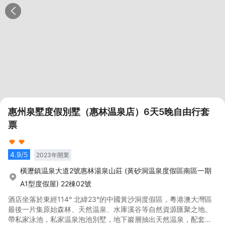
惠州泉墅度假別墅（惠林温泉店）6天5晚自由行套
票
4.9
/5
2023
年開業
橫瀝鎮温泉大道2號惠林湯泉山莊 (黃砂洞温泉度假區南區一期
A1型度假屋) 22棟02號
酒店坐落於東經114° 北緯23°的中國黃沙洞度假區，粵港澳大灣區
最後一片集原始森林、天然温泉、水庫溪谷等自然資源匯聚之地。
帶私家泳池，私家温泉泡池別墅，地下巖層抽出天然温泉，配套：