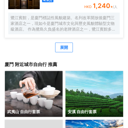
美酒的繾綣私語。
1,240
+
HKD
/人
鷺江賓館，是廈門標誌性風貌建築。名列改革開放後廈門三
家酒店之一，現如今是廈門城市文化與歷史風貌體驗型文物
級酒店。 作為鷺島久負盛名的老牌酒店之一，鷺江賓館多年
來名列廈門酒店入住率前茅。前丹麥女王、李光耀、陳香
梅、趙雅芝等眾多中外政商名流也曾造訪並讚譽有加，劉海
粟先生曾為鷺江賓館親筆題詞：“賓至如歸”。作為鷺江道上的
展開
地標建築，它典藏了鷺江兩岸百年來的風華，又演繹出中西
合璧、傳統與現代交織的廈門風情，您下榻的，不僅是酒
店，也是時光。 時光隧道1958，是鷺江賓館的一顆璀璨明
廈門
附近城市自由行 推薦
珠。每位踏入這裏的客人，都能在這方寸之間，聆聽城市的
心跳，感受時空的故事。 鷺江賓館將鼓浪嶼景觀“搬進”房
間。晨光初照時，您一睜眼便能飽覽鼓浪嶼風光。在盥洗
室，您在洗漱同時，亦能盡情欣賞鼓浪嶼的絕美景色。 鷺江
賓館享有 “食在鷺江”的經典美譽。七樓是中外遊客和廈門人
民情有獨鍾的觀景餐廳，是集美食與美景於一體的絕美殿
堂，常年名列各大口碑排行榜前列。鷺江賓館從萬千食材到
千變萬化的烹飪手法，追求細節精緻，在飽腹之上，滿足味
武夷山 自由行套票
安溪 自由行套票
蕾想象，跨越時間與山海，尋味鷺江風味。