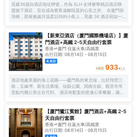
晃巖36源自酒店地址牌號，作為 SLH 全球奢華精品酒店聯
盟旗下酒店，旨在成為賓客遠離喧囂的心安之所。 在廈門鼓
浪嶼，那座被歲月温柔以待的小島上，晃巖 36 酒店宛如一
顆明珠，散發着迷人而靜謐的光輝。其前身，是清末民初愛
國華僑邱允衡的故居，歷史的韻味如同一縷幽夢，在每一寸
磚石間縈繞。自廈門搭乘渡輪，仿若穿越一片波光粼粼的詩
【新東亞酒店（廈門國際機場店）】廈
海，便能抵達這片與繁忙及快節奏隔絕的靜謐天堂。 踏入晃
門酒店+高鐵 2-5天自由行套票
巖36，復古留聲機裏傳出的悠揚旋律，似是時光的淺吟低
香港
廈門
往返
火車/高鐵票
唱，伴你開啟這一場優雅之旅。閩南彩色玻璃窗與南洋風情
出行日期:
08月14日
-
08月15日
花紋瓷磚錯落交織，仿若一幅色彩斑斕而又富有異域風情的
4.6
分
畫卷，目光所及之處，皆是細膩的藝術筆觸。每間卧室皆似
933
+
HKD
/人
陽光的寵兒，寬敞露台仿若空中花園，精心雕琢的細節之處
盡顯匠心。精心挑選的洗護產品與南方酒店少有的臻品烘衣
酒店地處美麗的海上花園——廈門島的東北端，位於翔雲三
倉，以貼心的呵護，讓每一個清晨的準備都成為一種愉悅的
路，五緣灣、新生活廣場、仙嶽公園、閩南古鎮、觀音寺等
儀式。靜謐的夜晚，在戶外浴缸中舒展身心，拱形窗戶宛如
景點均幾公里左右可到。 酒店有配套的星連心茶餐廳，滿足
精緻畫框，框住那城市的迷人景緻，亦框住這片刻的寧靜與
你的用餐需求；還有大型停車場，為你的出行帶來很多便
閒適。「山石茶事」中，繁茂的木棉樹與龍眼樹的綠意簇擁
捷。 酒店客房整潔乾淨、簡約大方，房內設施齊全，床品每
間，悠然品茗，讓那一抹茶香與自然的氣息相融相契。在那
客一換，網絡讓你與外界溝通不中斷。酒店為住客提供免費
【廈門鷺江賓館】廈門酒店+高鐵 2-5
寧靜的庭院裏，新中式茶韻裊裊，創意咖啡香氣氤氲，時光
接送機服務（詳情諮詢門店）。
天自由行套票
彷彿在此刻停駐，讓人沉醉不知歸路。「日光餐廳」裏，中
香港
廈門
往返
火車/高鐵票
西合璧的融合美食宛如一場舌尖上的文化盛宴。「音樂會客
出行日期:
08月14日
-
08月15日
廳」內，鋼琴伴奏下的威士忌之夜，又似一場靈魂與音符、
4.8
分