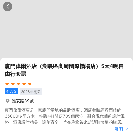
廈門偉爾酒店（湖裏區高崎國際機場店）5天4晚自
由行套票
4.7
/5
2023
年開業
護安路89號
廈門偉爾酒店是一家廈門當地的品牌酒店，酒店整體經營面積約
35000多平方米，整體441間房709個床位，融合現代簡約設計風
格，酒店設計精美，設施齊全，旨在為您帶來舒適和奢華的旅居體
驗。<br> 酒店毗鄰高崎機場，交通便捷，享有得天獨厚的地理優
廈門偉爾酒店是一家廈門當地的品牌酒店，酒店整體經營面積約
展開