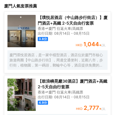
勢。以獨具暖心的服務特色，酒店採取三分鐘快速入住、退房；提
35000多平方米，整體441間房709個床位，融合現代簡約設計風
廈門
人氣套票推薦
供機場、廈門北站、五通碼頭提前預約免費接送服務，房間內冰箱
格，酒店設計精美，設施齊全，旨在為您帶來舒適和奢華的旅居體
免費提供各類飲料，為客人提供無與倫比的服務和享受。<br> 酒店
驗。<br> 酒店毗鄰高崎機場，交通便捷，享有得天獨厚的地理優
位於廈門湖裏區的黃金地段，讓您可以輕鬆探索這座城市的景點，
勢。以獨具暖心的服務特色，酒店採取三分鐘快速入住、退房；提
【璞悦居酒店（中山路步行街店）】廈
體驗當地文化。從令人歎為觀止的5A景區鼓浪嶼到充滿活力的沙坡
供機場、廈門北站、五通碼頭提前預約免費接送服務，房間內冰箱
門酒店+高鐵 2-5天自由行套票
尾，為每個旅行者提供了難忘的旅程。榮幸能成為您廈門之旅的一
免費提供各類飲料，為客人提供無與倫比的服務和享受。<br> 酒店
香港
廈門
往返
火車/高鐵票
部分，我們期待着共同創造難忘的回憶。
位於廈門湖裏區的黃金地段，讓您可以輕鬆探索這座城市的景點，
出行日期:
08月14日
-
08月15日
體驗當地文化。從令人歎為觀止的5A景區鼓浪嶼到充滿活力的沙坡
3.8
分
尾，為每個旅行者提供了難忘的旅程。榮幸能成為您廈門之旅的一
1,044
+
HKD
/人
部分，我們期待着共同創造難忘的回憶。
廈門璞悅居酒店，是一家中檔型酒店，酒店位於廈門市核心
旅遊商圈【中山路步行街】，周邊交通便利，近鄰八市，步
行街，植物園，第一碼頭，郵輪中心等，酒店提供免費的洗
衣服服務。酒店每日提供自助早餐。
【鼓浪嶼晃巖36酒店】廈門酒店+高鐵
2-5天自由行套票
香港
廈門
往返
火車/高鐵票
出行日期:
08月14日
-
08月15日
4.9
分
2,777
+
HKD
/人