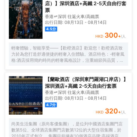
店）】深圳酒店+高鐵 2-5天自由行套
票
香港
深圳
往返
火車/高鐵票
出行日期:
08月13日
-
08月14日
4.5
分
300
+
HKD
/人
輕奢體驗，智能享受——【歡橙酒店】歡迎您！歡橙酒店致
力於為您打造舒適便捷的輕奢入住體驗。酒店特色：-輕奢風
格:酒店採用簡約時尚的輕奢風格設計，注重細節與品質，為
您營造舒適優雅的居住環境。-智能體驗:房間配備小度智能系
統，語音控制燈光、空調、電視等設備，解放雙手，盡享科
技帶來的便捷。-舒適享受:24小時熱水即開即熱，無需等
【蘭歐酒店（深圳東門羅湖口岸店）】
待，為您洗去一身疲憊。-影音娛樂:部分房間配備高清投影
深圳酒店+高鐵 2-5天自由行套票
儀，打造私人影院，享受震撼視聽盛宴。-貼心服務:酒店設有
香港
深圳
往返
火車/高鐵票
洗衣房，並提供烘乾服務，解決您的洗衣煩惱，讓旅途更加
出行日期:
08月13日
-
08月14日
輕鬆自在。歡橙酒店是您商務出行、休閒度假的理想之選。
4.7
分
期待您的光臨！温馨提示，圖片僅供參考，無法涵蓋所有房
320
+
HKD
/人
型，詳細的實物照片請諮詢酒店。
尚美生活集團（原尚客優集團），是位列中國酒店集團門店
數第5位、全球酒店集團門店數第12位的大型住宿集團，於
2010年正式創立。 集團目前擁有10個酒店品牌:高端酒店品