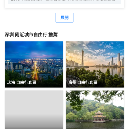
牌萬際、假日美地，中高端酒店蘭歐，中檔酒店尚客優品，
經濟型酒店尚客優、駿怡、A&A Room、橙客，以及民宿品
牌花美時、公寓品牌LIPPO公社。尚美生活旗下酒店超過
展開
3500家（含在營店和籌建店），現已覆蓋全國31個省293座
城市，會員數量超4000萬。 作為國內創客精神的住宿集
團，尚美生活憑藉創新的商業模式、強大的品牌優勢和專業
深圳
附近城市自由行 推薦
的服務支持，攜手消費者、業主以及合作伙伴，共建、共
創、共享大住宿共同體。未來，集團將不斷探索住宿業與互
聯網的結合、與新生活方式的結合，致力於成為全球領先的
生活服務連鎖平台，引領新尚美好生活。
珠海 自由行套票
廣州 自由行套票