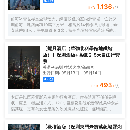
4.8
分
1,136
+
HKD
/人
前海冰雪世界是全球較大、緯度較低的室內滑雪場，位於深
圳前海；建築面積10萬平方米，相當於14個標準足球場，垂
直落差83米，最長單道463米‌；採用光電發電冰蓄冷系統，
減少43%碳排放，鋼結構用量達4.7萬噸‌；全年維持-6℃，
配備5條專業滑道（總長1569公尺），可承辦國際滑雪賽
事‌。
【鷺月酒店（華強北科學館地鐵站
店）】深圳酒店+高鐵 2-5天自由行套
票
香港
深圳
往返
火車/高鐵票
出行日期:
08月13日
-
08月14日
4.6
分
493
+
HKD
/人
本店是以巨幕電影為主題的輕奢酒店。住在這裏不僅僅是睡
眠，更是一種生活方式。120寸巨幕及影院般音響效果帶您身
臨其境，更有為女士定製的吹風機及化粧鏡，無時無刻，呈
現精彩。
【歡橙酒店（深圳東門老街萬象城羅湖