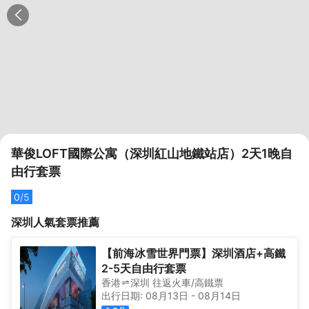
華俊LOFT國際公寓（深圳紅山地鐵站店）2天1晚自
由行套票
0
/5
深圳
人氣套票推薦
【前海冰雪世界門票】深圳酒店+高鐵
2-5天自由行套票
香港
深圳
往返
火車/高鐵票
出行日期:
08月13日
-
08月14日