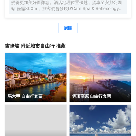
變得更加美好而難忘。酒店地理位置優越，駕車至安邦公園
站 僅需800m 。旅客們會發現D'Care Spa & Reflexology、
阿羅街和Havana Kl距離酒店都不遠。酒店對客房的裝飾十分
考究，每間設施齊全的客房都配備有空調。有飲水需求的旅
客，酒店還為您提供了瓶裝水。除此之外，配備有拖鞋和24
展開
小時熱水的浴室是您消除一天疲勞的好地方。在空閒的時
候，去酒吧喝杯飲品放鬆一下是不錯的選擇。如果旅客想在
自己的房間舒適的用餐，酒店可提供客房服務。若是覺得酒
吉隆坡
附近城市自由行 推薦
店的餐飲無法滿足您挑剔的味蕾，附近香蘭葉（麪包甜點）
的香蘭葉蛋奶煎糕、Nobu（日本料理）的Black Cod With
Miso和Restoran Rebung Chef Ismail（東南亞菜）的亞參叻
沙或許能勾起您的食慾。酒店種類繁多的休閒設施能為每一
位下榻於此的您創造多元化的休閒空間，這其中包括按摩室
和室外泳池。酒店的會議廳將熱情的服務與專業的素質完美
地結合在一起。客人如需兌換貨幣，酒店會為您提供外幣兌
換服務。
馬六甲 自由行套票
雲頂高原 自由行套票