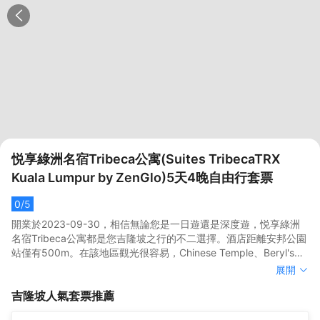
悦享綠洲名宿Tribeca公寓(Suites TribecaTRX
Kuala Lumpur by ZenGlo)5天4晚自由行套票
0
/5
開業於2023-09-30，相信無論您是一日遊還是深度遊，悦享綠洲
名宿Tribeca公寓都是您吉隆坡之行的不二選擇。酒店距離安邦公園
站僅有500m。在該地區觀光很容易，Chinese Temple、Beryl's巧
克力工廠和Selfie Museum KL都在酒店附近。</br>倘若您在忙碌
開業於2023-09-30，相信無論您是一日遊還是深度遊，悦享綠洲
展開
的一天後想在自己的客房內放鬆，提供拖鞋和24小時熱水的客房浴
名宿Tribeca公寓都是您吉隆坡之行的不二選擇。酒店距離安邦公園
吉隆坡
人氣套票推薦
室是不錯的選擇。您可以到酒吧與朋友暢飲聊天度過閒暇時光。酒
站僅有500m。在該地區觀光很容易，Chinese Temple、Beryl's巧
店周邊的美食也等待着您的探索，Mosaic（自助餐）會供應一流的
克力工廠和Selfie Museum KL都在酒店附近。</br>倘若您在忙碌