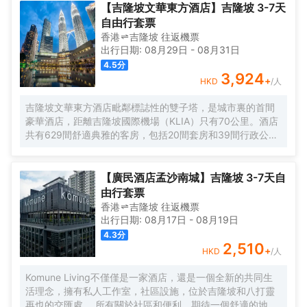
推薦美味MO Curry Laksa ，香蘭葉（麪包甜點）和SUSHI
的一天後想在自己的客房內放鬆，提供拖鞋和24小時熱水的客房浴
【吉隆坡文華東方酒店】吉隆坡 3-7天
TAKA（日本料理）也會讓您大吃一驚，定會對香蘭葉蛋奶煎糕和鰻
室是不錯的選擇。您可以到酒吧與朋友暢飲聊天度過閒暇時光。酒
自由行套票
魚壽司讚不絕口。</br>酒店種類繁多的休閒設施能為每一位下榻於
店周邊的美食也等待着您的探索，Mosaic（自助餐）會供應一流的
香港
吉隆坡
往返
機票
此的您創造多元化的休閒空間，這其中包括Spa和健身室。24小時
推薦美味MO Curry Laksa ，香蘭葉（麪包甜點）和SUSHI
出行日期:
08月29日
-
08月31日
開放的前台服務可為您隨時提供信息，以幫助您探索這個魅力之
TAKA（日本料理）也會讓您大吃一驚，定會對香蘭葉蛋奶煎糕和鰻
4.5
分
都。
魚壽司讚不絕口。</br>酒店種類繁多的休閒設施能為每一位下榻於
3,924
+
HKD
/人
此的您創造多元化的休閒空間，這其中包括Spa和健身室。24小時
開放的前台服務可為您隨時提供信息，以幫助您探索這個魅力之
吉隆坡文華東方酒店毗鄰標誌性的雙子塔，是城市裏的首間
都。
豪華酒店，距離吉隆坡國際機場（KLIA）只有70公里。酒店
共有629間舒適典雅的客房，包括20間套房和39間行政公
寓，房內設施齊全，客人能俯瞰公園，並欣賞令人印象深刻
的城市天際線景觀。酒店的行政樓層更加豪華和舒適，共提
供146間客房和20間套房，客人可專享文華東方會行政貴賓
【廣民酒店孟沙南城】吉隆坡 3-7天自
廊設施的優待。客人可以在房內免費上網。酒店內的餐飲和
由行套票
酒吧令人更加難忘。客人可以在酒店的7間餐廳，酒吧和休息
香港
吉隆坡
往返
機票
室盡情享受或舉辦慶祝活動。酒店設有豐富的會議和宴會設
出行日期:
08月17日
-
08月19日
施，包括一個可容納1,800位賓客的無柱式大宴會廳，鑽石宴
4.3
分
會廳也可容納500位客人。酒店的16個功能室都配備了可用
2,510
+
HKD
/人
於研討會，國際會議，展覽，婚禮等活動的視聽設備。文華
東方酒店活力俱樂部及水療中心為賓客提供一個寧靜的氛
Komune Living不僅僅是一家酒店，還是一個全新的共同生
圍，完善的健身設備和一流的温泉理療。客人可以在酒店游
活理念，擁有私人工作室，社區設施，位於吉隆坡和八打靈
泳池內暢遊，欣賞KLCC公園如畫般的風景。
再也的交匯處。 所有關於社區和便利，期待一個舒適的地方