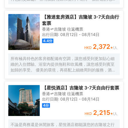
休息，獨特的社區活動，以及空間，讓您獲得靈感。 入住數
月或住宿幾晚，Komune Living是您的家，只要您需要。不
僅僅是逗留，找到一種生活，工作和娛樂的生活方式。
【雅迷套房酒店】吉隆坡 3-7天自由行
套票
香港
吉隆坡
往返
機票
出行日期:
08月12日
-
08月14日
4.4
分
2,372
+
HKD
/人
所有極具特色的客房都配備有空調，讓您感受到更加貼心細
緻的入住體驗。浴室內提供拖鞋和吹風機，讓您感受到賓至
如歸的享受。 優美的環境，再搭配上細緻周到的服務，酒店
的休閒區定能滿足您的品質需求。酒店設有24小時前台諮詢
服務，為下榻至此的您提供最貼心的行程安排。
【星悦酒店】吉隆坡 3-7天自由行套票
香港
吉隆坡
往返
機票
出行日期:
08月12日
-
08月14日
4
分
2,215
+
HKD
/人
不論是商務還是休閒旅客，星悅酒店都能讓您的吉隆坡之行