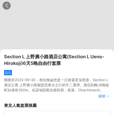
Section L 上野廣小路酒店公寓(Section L Ueno-
Hirokoji)6天5晚自由行套票
0
/5
開業於2023-09-30，相信無論您是一日遊還是深度遊，Section L
酒店公寓 上野廣小路都是您東京之行的不二選擇。酒店距離JR御徒
町站僅有300m。在該地區觀光很容易，燕湯、Okachimachi
Panda Hiroba和Shusaku Bijutsusha都在酒店附近。</br>酒店對
開業於2023-09-30，相信無論您是一日遊還是深度遊，Section L
展開
客房的裝飾十分考究，每間設施齊全的客房都配備有熨衣設備和空
酒店公寓 上野廣小路都是您東京之行的不二選擇。酒店距離JR御徒
東京
人氣套票推薦
調。有飲水需求的旅客，酒店還為您提供了電熱水壺。倘若您在忙
町站僅有300m。在該地區觀光很容易，燕湯、Okachimachi
碌的一天後想在自己的客房內放鬆，提供拖鞋、24小時熱水和吹風
Panda Hiroba和Shusaku Bijutsusha都在酒店附近。</br>酒店對