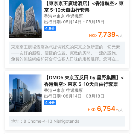
機的客房浴室是不錯的選擇。</br>酒店提供的體育和休閒設施，旨
客房的裝飾十分考究，每間設施齊全的客房都配備有熨衣設備和空
【東京京王廣場酒店】<香港航空> 東
在為旅客營造多姿多彩的住宿體驗。酒店設有24小時前台諮詢服
調。有飲水需求的旅客，酒店還為您提供了電熱水壺。倘若您在忙
京 5-10天自由行套票
務，為下榻至此的您提供最貼心的行程安排。
碌的一天後想在自己的客房內放鬆，提供拖鞋、24小時熱水和吹風
香港
東京
往返
機票
機的客房浴室是不錯的選擇。</br>酒店提供的體育和休閒設施，旨
出行日期:
08月14日
-
08月18日
在為旅客營造多姿多彩的住宿體驗。酒店設有24小時前台諮詢服
4.6
分
務，為下榻至此的您提供最貼心的行程安排。
7,739
+
HKD
/人
東京京王廣場酒店為您提供難忘的東京之旅所需的一切元素
——友好的服務、便捷的位置、寬敞的房間、一流的設施、
免費的無線網絡和符合每位客人口味的用餐選擇。您可在空
中酒廊邊品酒邊欣賞動感大都市的壯麗景色，或在您自己的
房間享受舒適。酒店的客房旨在滿足每位客人的住宿需求。
【OMO5 東京五反田 by 星野集團】<
香港航空> 東京 5-10天自由行套票
香港
東京
往返
機票
出行日期:
08月14日
-
08月18日
4.4
分
6,754
+
HKD
/人
地址：8 Chome-4-13 Nishigotanda