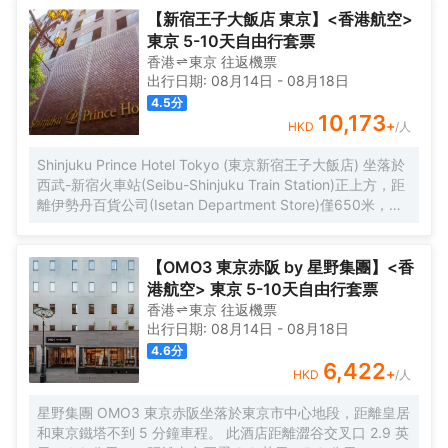
【新宿王子大飯店 東京】<香港航空>
東京 5-10天自由行套票
香港
東京
往返
機票
出行日期:
08月14日
-
08月18日
4.5
分
10,173
+
HKD
/人
Shinjuku Prince Hotel Tokyo (東京新宿王子大飯店) 坐落於
西武-新宿火車站(Seibu-Shinjuku Train Station)正上方，距
離伊勢丹百貨公司(Isetan Department Store)僅650米，距
離新宿御苑花園(Shinjuku Gyoen Garden)1公里。酒店地理
位置優越，周邊交通便捷，可讓您在5分鐘內直達涉谷和原宿
地區。 酒店客房採用現代風格設計，為您提供舒適温馨的雅
【OMO3 東京赤阪 by 星野集團】<香
居空間。所有客房均配有全套傢俱、先進設施和友好的客房
港航空> 東京 5-10天自由行套票
服務，能夠滿足您住宿期間的一切需求。為了給你帶來更多
香港
東京
往返
機票
便利，酒店還設有24小時前台，可提供安排按摩服務和行李
出行日期:
08月14日
-
08月18日
寄存等服務。值得一提的是，酒店25樓設有一間享有城市全
4.6
分
景的日本餐廳，供應創意日本料理並設有酒吧，定能給您帶
6,422
+
HKD
/人
來來自視覺和味蕾的雙重感官享受。 憑着優越的位置、完善
的設施以及無微不至的專業化服務，東京新宿王子大飯店為
星野集團 OMO3 東京赤阪坐落於東京市中心地段，距離皇居
每一位下榻於此的賓客帶來非一般的高品質體驗。入住於
和東京鐵塔不到 5 分鐘車程。 此酒店距離澀谷交叉口 2.9 英
此，您的旅途也將多一份温暖、多一份感動。