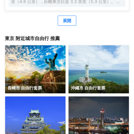
里（4.6 公里），距離東京巨蛋 3.3 英里（5.3 公里）。 每
天 07:00 至 10:00 提供收費的日式早餐。 特色服務/設施包
括快速入住、24 小時前台服務和行李寄存。 有 140 間客房
提供冰箱和液晶電視；您定能在旅途中找到家的舒適。配備
展開
淋浴/盆浴組合的私人浴室提供浸泡浴缸和坐浴桶。便利設施
包括保險箱和書桌；而且每天提供客房服務。
東京
附近城市自由行 推薦
長崎市 自由行套票
沖繩市 自由行套票