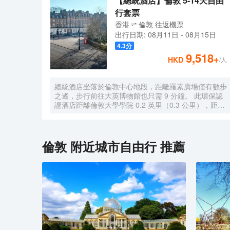
【總統酒店】倫敦 5-14天自由
行套票
香港
倫敦
往返
機票
出行日期:
08月11日
-
08月15日
4.3
分
9,518
+
HKD
/人
總統酒店坐落於倫敦中心地段，距離羅素廣場僅有數步
之遙，步行前往大英博物館也只需 9 分鐘。 此環保認
證酒店距離倫敦大學學院 0.2 英里（0.3 公里），距離
托特納姆法院路 0.7 英里（1 公里）。 您可利用免費
WiFi、禮賓服務和禮品店/報攤等便利服務和設施。 您
可以到Saracen's Carvery享用一頓美餐，或者去酒店
的咖啡館吃些點心。您可以到酒吧/酒廊，點一杯喜歡
倫敦
附近城市自由行 推薦
的飲品，暢飲一番。每天 7:00 至 10:30 提供收費的英
式早餐。 特色服務/設施包括乾洗/洗衣服務、24 小時
前台服務和多語言服務。酒店提供收費自助停車。 酒
店有 523 間客房，提供智能電視。提供免費無線網
絡，方便您與朋友保持聯繫；數碼頻道可滿足您的娛樂
需求。浴室提供浴缸或淋浴和吹風機。便利設施包括電
話，以及書桌和茶具/咖啡用具。