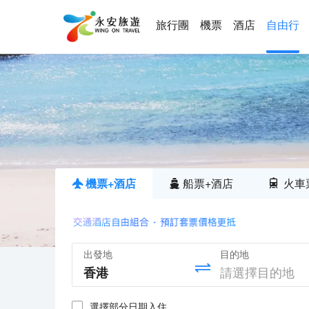
旅行團
機票
酒店
自由行
機票+酒店
船票+酒店
火車
出發地
目的地
選擇部分日期入住