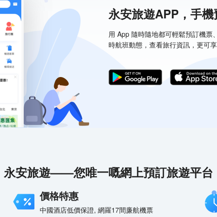
永安旅遊APP，手
用 App 隨時隨地都可輕鬆預訂機
時航班動態，查看旅行資訊，更可享
永安旅遊——您唯一嘅網上預訂旅遊平台
價格特惠
中國酒店低價保證, 網羅17間廉航機票