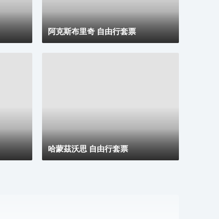
括電
阿克斯布里奇 自由行套票
哈蒙茲沃思 自由行套票