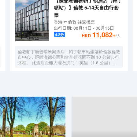
【優品迎倫敦帕丁頓酒店（帕丁
頓站）】倫敦 5-14天自由行套
票
香港
倫敦
往返
機票
出行日期:
08月11日
-
08月15日
11,082
+
4.2
分
HKD
/人
倫敦帕丁頓普瑞米爾酒店 - 帕丁頓車站坐落於倫敦倫敦
市中心，距離海德公園和肯辛頓花園不到 10 分鐘步行
路程。 此酒店距離大理石拱門 1 英里（1.6 公里），
距離牛津街 1.5 英里（2.5 公里）。 這個無煙酒店建於
2024 年。 收費提供自助式。 特色服務/設施包括快速
退房、24 小時前台服務和行李寄存。 酒店的 275 間客
房定能讓您在旅途中找到家的舒適。