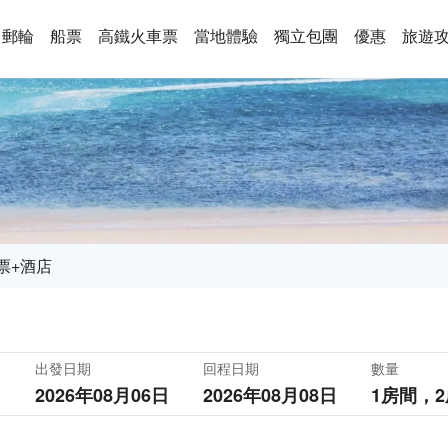
郵輪
船票
高鐵火車票
當地體驗
獨立包團
優惠
旅遊
票+酒店
出發日期
回程日期
數量
2026年08月06日
2026年08月08日
1房間，
2