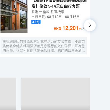
【雅高TRIBE倫敦金絲雀碼頭酒
店】倫敦 5-14天自由行套票
香港
倫敦
往返
機票
出行日期:
08月12日
-
08月16日
4.6
分
12,201
+
HKD
/人
無論您是因何種原因來到充滿活力的英國首都，雅高芮
提斯
族倫敦金絲雀碼頭酒店都是您理想的入住選擇，可為您
地段
的商務、休閒和其他活動保駕護航。我們的四星級酒店
不超過
位於倫敦一處鬱鬱葱葱的環境之中，靠近泰晤士河，距
公里）
離主要活動場所和市中心僅數分鐘路程，酒店還允許攜
里）。
帶寵物入住。酒店的客房實用且富有設計感，配備豪華
服務和
寢具和高速無線網絡，歡迎您前來入住體驗。酒店還設
美食
有社交中心，是金絲雀碼頭一處悠閒的協同辦公空間，
色。
適合舉辦重要會議或是休閒放鬆。
英式早
10:
入住、
會議
有 1
到家
繫；
合的