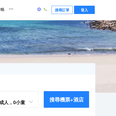
...
攻略
搜尋訂單
登入
搜尋機票+酒店
成人，
0
小童