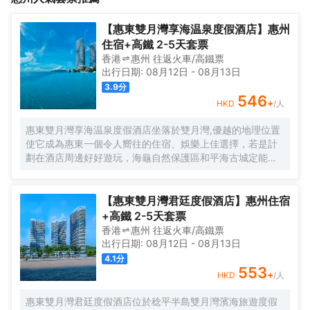
驗。酒店提倡人文，温暖，有趣的“在路上”的第四空間生活方式，人
置，配備智能機器人送餐送物服務，酒店配備大型餐飲和KTV。酒
生是一場旅行，總會有不期而遇的温暖。
店設有竹居(商務區)，健身房(汗出），自助洗衣房(出塵)，及會議
【惠東雙月灣享海温泉度假酒店】惠州
室(共語）為來自五湖四海的賓客提供高品質、舒適、超值的住宿體
住宿+高鐵 2-5天套票
驗。酒店提倡人文，温暖，有趣的“在路上”的第四空間生活方式，人
香港
惠州
往返
火車/高鐵票
生是一場旅行，總會有不期而遇的温暖。
出行日期:
08月12日
-
08月13日
3.9
分
546
+
HKD
/人
惠東雙月灣享海温泉度假酒店坐落於雙月灣,優越的地理位置
使它成為惠東一個令人嚮往的住宿、娛樂上佳選擇，若是計
劃在酒店周邊好好遊玩，海龜自然保護區和平海古城定能滿
足您的需求。 酒店對客房的裝飾十分考究,設施齊全的房間都
配有雨傘、迷你冰箱及空調。服務人員會提前為您準備好電
熱水壺和咖啡壺/茶壺，以滿足您的飲水需求，浴室配有拖
【惠東雙月灣君廷度假酒店】惠州住宿
鞋、24小時熱水和浴缸/ 酒店備受好評的中餐廳和西餐廳,會
+高鐵 2-5天套票
為您提供舒適的用餐體驗,閒暇時間在酒店的酒吧喝上一杯,是
香港
惠州
往返
火車/高鐵票
您休憩放鬆的好選擇。如果旅客願意,酒店可以提供滿足需求
出行日期:
08月12日
-
08月13日
的客房送餐服務。 酒店種類繁多的休閒設施能為每一位下榻
4.1
分
於此的您創造多元化的休閒空間，這其中地包括酒店無邊際
553
+
HKD
/人
泳池及中心園林泳池、健身房、兒童樂園、沙灘運動項目
（如沙灘摩托車、海上摩托艇等）、會議廳等,定能滿足您休
惠東雙月灣君廷度假酒店位於稔平半島雙月灣濱海旅遊度假
閒商務活動方面的需求。酒店內設有禮品廊方便購物。入住