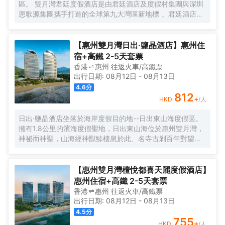
區。 雙月灣君廷度假酒店是由君廷酒店及度假村集團與深圳
酒店的旅客,可以使用酒店停車場。
恩歌源集團攜手打造的全球第九大灣區新地標 。君廷酒店及
度假村集團發展於上世紀30年的亞歷山大時期的君廷城堡。
在70年代中期，君廷品牌代表了美酒美食、愉悅的住宿體驗
和真實誠摯的服務，其“優雅”、“紳士”與“好客”的待客之道讓
【惠州雙月灣日出·鹽晶酒店】惠州住
君廷的名字得以完美詮釋。目前已擁有聖頓、君域、珺邸、
宿+高鐵 2-5天套票
君廷、聖曼、君瑞、聖瑞達、富喜塢、邦臣譽邸、邦臣、聖
香港
惠州
往返
火車/高鐵票
達曼11個酒店品牌，主要管理城市商務酒店、度假酒店、高
出行日期:
08月12日
-
08月13日
檔服務式公寓及高級俱樂部會所，業務領域主要遍佈歐洲、
4.6
分
北美洲、中國大陸等地。 一千零一夜”童夢奇緣，圓夢君廷！
812
+
HKD
/人
酒店擁有各類豪華海景客房一千餘間套，擁有海上倶樂部、
無邊際泳池、室內外温泉泡池、大型多功能廳、智能會議
日出·鹽晶酒店坐落於海岸度假目的地--日出東山海度假區。
室、特色中西餐廳、親子樂園、KTV、棋牌室等綜合遊樂配
擁有1.8公里的濱海度假聖地，日出東山海位於惠州雙月灣，
套設施。酒店根植於本土文化，營造着“原生、低奢、悅然”的
神祕而神聖，山海經神獸鯥棲息於此、名寺古剎百年對望、
獨特時空體驗和愉悅生活方式,讓客人盡享度假新概念。
萬物生靈自由生長，為賓客帶來神養的精神性空間。 設計師
從廣東惠州本地的千年海“鹽”文化中深受啟發並找到設計靈
感，並在日出·鹽晶酒店的室內空間中加以演繹。人間百味，
【惠州雙月灣檀悅都喜天麗度假酒店】
因鹽聚人。鹽的析出、結晶、聚合，以鹽為緣，貫徹始終。
惠州住宿+高鐵 2-5天套票
由“鹽晶”引申出來的不規則圖形，地面、燈飾、鏡子和室內各
香港
惠州
往返
火車/高鐵票
種裝飾圖形等，均別具匠心。白色多面體的“鹽”狀吊燈，牆壁
出行日期:
08月12日
-
08月13日
設計成高空俯瞰平鋪鹽田狀，隨處可見的鹽晶狀物件，窗外
4.5
分
藍色的大海，柔和的灰褐土地色澤等，交織在由木石材料構
755
+
HKD
/人