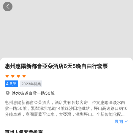
惠州惠陽新都會亞朵酒店6天5晚自由行套票
4.8
/5
2023
年開業
淡水街道白雲一路50號
惠州惠陽新都會亞朵酒店，酒店共有各類客房，位於惠陽區淡水白
雲一路50號，緊鄰深圳地鐵14號線沙田地鐵站，坪山高速路口約10
分鐘車程，商圈覆蓋至淡水，大亞灣，深圳坪山。全新智能化配
置，配備智能機器人送餐送物服務，酒店配備大型餐飲和KTV。酒
惠州惠陽新都會亞朵酒店，酒店共有各類客房，位於惠陽區淡水白
展開
店設有竹居(商務區)，健身房(汗出），自助洗衣房(出塵)，及會議
雲一路50號，緊鄰深圳地鐵14號線沙田地鐵站，坪山高速路口約10
惠州
人氣套票推薦
室(共語）為來自五湖四海的賓客提供高品質、舒適、超值的住宿體
分鐘車程，商圈覆蓋至淡水，大亞灣，深圳坪山。全新智能化配