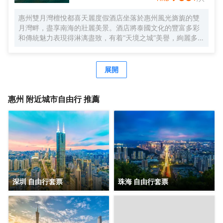
成的空間中。 房間面積42㎡起，擁有獨立陽台，每間房均可
欣賞優美的海景、度假區全景，為滿足住店客人不同需求，
惠州雙月灣檀悅都喜天麗度假酒店坐落於惠州風光旖旎的雙
設有多種住宿房型，如正海景客房、全海景套房、童趣雙卧
月灣畔，盡享南海的壯麗美景。酒店將泰國文化的豐富多彩
套房、親子海景雙床套房等，房間設施一應俱全，創造性的
和傳統魅力表現得淋漓盡致，有着“天境之城”美譽，絢麗多彩
把舒適的住宿空間和自然海岸的外部環境融為一體。 酒店集
的環境瀰漫着醉人芳香，令人倍感平和。綿延數裏的曼妙海
住宿、餐飲、娛樂為一體，宴會廳與餐飲包廂、大小會議
灘和天然純淨的自然美景將帶您開啟神奇美妙的酒店旅程、
室，環境優美、體驗感超強，港口海鮮餐廳提供中西式自助
讓您在海灣浪漫的情調和休閒輕鬆的氛圍中，享受泰式華貴
展開
餐、自助燒烤、火鍋以及採用本地原生態自然食材製作的美
的度假體驗。
味佳餚，共享美食美景。此外，還可享受酒店特色項目體
驗，如海泉SPA、水上衝浪、彩虹滑道、海仔漂流、礁石酒
惠州
附近城市自由行 推薦
吧、礁石廊橋等網紅打卡點......真正享受休閒度假時光。
深圳 自由行套票
珠海 自由行套票