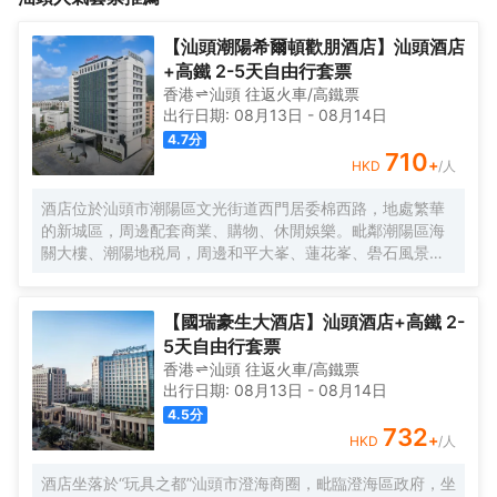
院、全日制餐廳等，是沉浸式親子休閒度假聖地和海濱商旅的理想
場所。
【汕頭潮陽希爾頓歡朋酒店】汕頭酒店
+高鐵 2-5天自由行套票
香港
汕頭
往返
火車/高鐵票
出行日期:
08月13日
-
08月14日
4.7
分
710
+
HKD
/人
酒店位於汕頭市潮陽區文光街道西門居委棉西路，地處繁華
的新城區，周邊配套商業、購物、休閒娛樂。毗鄰潮陽區海
關大樓、潮陽地税局，周邊和平大峯、蓮花峯、礐石風景旅
遊區。酒店設有各式温馨舒適客房，每間客房均採用美
國“Hampton Bed ”標準Serta雙專利床墊及生態認證床品，
選用美國護膚領域殿堂級品牌“Peter Thomas Roth”作為指定
【國瑞豪生大酒店】汕頭酒店+高鐵 2-
洗浴用品；獨具希爾頓歡朋特色的“HUB” 大堂，集歡迎、聚
5天自由行套票
會、休閒及商務功能於一體，酒店同時設有健康格調全日制
香港
汕頭
往返
火車/高鐵票
餐廳、多功能精英會議室、樂動健身房、洗衣房等商務配套
出行日期:
08月13日
-
08月14日
設施，另客房設有親子沙發床和其他兒童用品，是您商旅出
4.5
分
行、親子出遊的理想下榻選擇！
732
+
HKD
/人
酒店坐落於“玩具之都”汕頭市澄海商圈，毗臨澄海區政府，坐