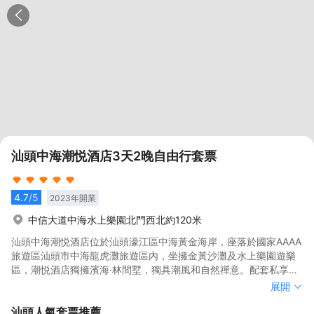
汕頭中海潮悦酒店3天2晚自由行套票
4.7
/5
2023
年開業
中信大道中海水上樂園北門西北約120米
汕頭中海潮悦酒店位於汕頭濠江區中海黃金海岸，座落於國家AAAA
旅遊區汕頭市中海龍虎灘旅遊區內，坐擁金黃沙灘及水上樂園遊樂
區，潮悦酒店獨擁濱海·林間墅，獨具潮風和自然禪意。配套私享庭
院、全日制餐廳等，是沉浸式親子休閒度假聖地和海濱商旅的理想
汕頭中海潮悦酒店位於汕頭濠江區中海黃金海岸，座落於國家AAAA
展開
場所。
旅遊區汕頭市中海龍虎灘旅遊區內，坐擁金黃沙灘及水上樂園遊樂
汕頭
人氣套票推薦
區，潮悦酒店獨擁濱海·林間墅，獨具潮風和自然禪意。配套私享庭