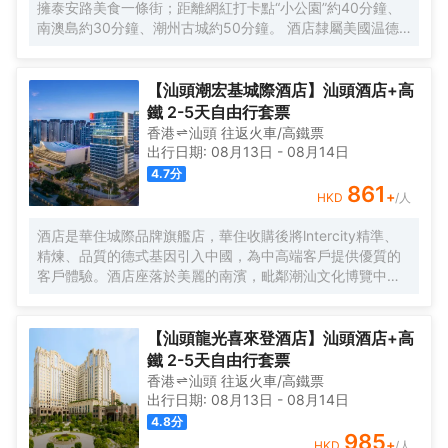
擁泰安路美食一條街；距離網紅打卡點“小公園”約40分鐘、
南澳島約30分鐘、潮州古城約50分鐘。 酒店隸屬美國温德
姆集團旗下品牌，擁有豪華客房及套房，光纖高速互聯網覆
蓋，入住豪華房以上房型更可免費享受Mini-Bar暢飲禮遇。
【汕頭潮宏基城際酒店】汕頭酒店+高
鐵 2-5天自由行套票
香港
汕頭
往返
火車/高鐵票
出行日期:
08月13日
-
08月14日
4.7
分
861
+
HKD
/人
酒店是華住城際品牌旗艦店，華住收購後將lntercity精準、
精煉、品質的德式基因引入中國，為中高端客戶提供優質的
客戶體驗。酒店座落於美麗的南濱，毗鄰潮汕文化博覽中心
和臻寶博物館，步行三分鐘可抵達濱海長廊，周邊交通便
利，地理位置優越。一樓設有大堂吧，提供精釀啤酒和Costa
咖啡，適合忙碌後的小酌放鬆；二樓設有中餐廳，提供自助
【汕頭龍光喜來登酒店】汕頭酒店+高
早餐和精緻的潮菜，適合商務宴請和家庭聚會。客房內配備
鐵 2-5天自由行套票
智能感應控制系統、絲漣床墊、空氣淨化器、Minibar保鮮冰
香港
汕頭
往返
火車/高鐵票
箱、阿佩利斯洗護套裝等。從設計到服務的各個方面，都充
出行日期:
08月13日
-
08月14日
分考慮到了商務客人的需求，為其提供高效、舒適且便捷的
4.8
分
住宿體驗！
985
+
HKD
/人