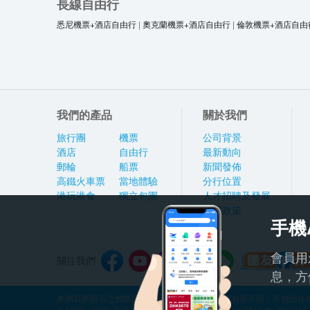
長線自由行
悉尼機票+酒店自由行
|
奧克蘭機票+酒店自由行
|
倫敦機票+酒店自由
我們的產品
關於我們
旅行團
機票
公司背景
酒店
自由行
最新動向
郵輪
船票
新聞發佈
高鐵火車票
當地體驗
分行位置
港玩港食
獨立包團
人才招聘及發展
私隱政策
手機
會員用
關注我們
息，方
本網頁所顯示之價格因應產品種類及出發日期而有所不同，不包括任何