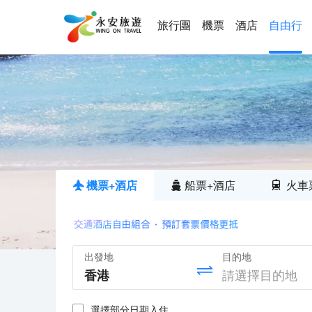
旅行團
機票
酒店
自由行
機票+酒店
船票+酒店
火車
出發地
目的地
選擇部分日期入住