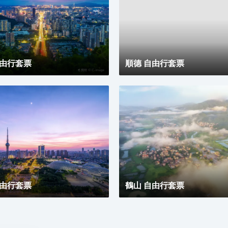
子時光。同時，酒店擁有1,600平方米的宴會及會議場
地以及寬敞的戶外草坪，可滿足不同的會議及宴會需
求，無論商務出行亦或休閒旅遊期待與您共赴南沙，遇
見另一種可能。
自由行套票
順德 自由行套票
自由行套票
鶴山 自由行套票