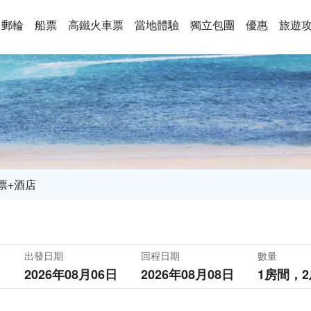
郵輪
船票
高鐵火車票
當地體驗
獨立包團
優惠
旅遊
票+酒店
出發日期
回程日期
數量
2026年08月06日
2026年08月08日
1房間，
2