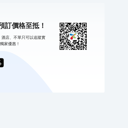
機預訂價格至抵！
票、酒店、不單只可以追蹤實
獨家優惠！