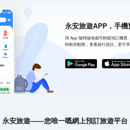
永安旅遊APP，手
用 App 隨時隨地都可輕鬆預訂機
時航班動態，查看旅行資訊，更可享
永安旅遊——您唯一嘅網上預訂旅遊平台