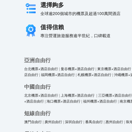
選擇夠多
全球逾200個城市的機票及超過100萬間酒店
值得信賴
專注營運旅遊服務逾半世紀，口碑載道
亞洲自由行
台北機票+酒店自由行
|
曼谷機票+酒店自由行
|
東京機票+酒店自由行
店自由行
|
福岡機票+酒店自由行
|
札幌機票+酒店自由行
|
沖繩機票+
中國自由行
北京機票+酒店自由行
|
上海機票+酒店自由行
|
三亞機票+酒店自由行
+酒店自由行
|
海口機票+酒店自由行
|
福州機票+酒店自由行
|
南京機
短線自由行
澳門自由行
|
廣州自由行
|
深圳自由行
|
番禺自由行
|
惠州自由行
|
珠