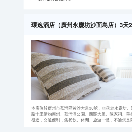
環逸酒店（廣州永慶坊沙面島店）3天
本店位於廣州市荔灣區黃沙大道30號，坐落於永慶坊
路十里購物商鋪、荔灣湖公園、西關大屋、陳家祠、華
很近，交通便利，集餐飲、休閒、旅遊一體，不論您是