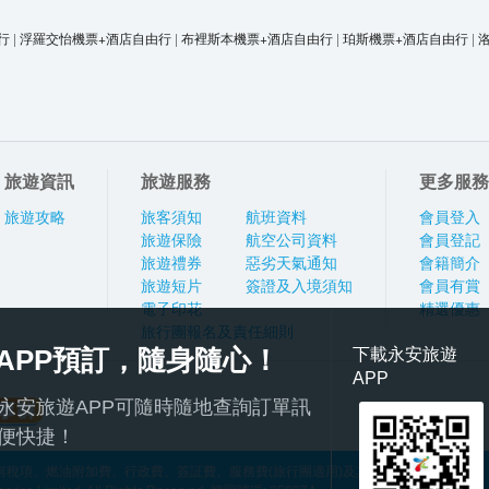
行
|
浮羅交怡機票+酒店自由行
|
布裡斯本機票+酒店自由行
|
珀斯機票+酒店自由行
|
旅遊資訊
旅遊服務
更多服務
旅遊攻略
旅客須知
航班資料
會員登入
旅遊保險
航空公司資料
會員登記
旅遊禮券
惡劣天氣通知
會籍簡介
旅遊短片
簽證及入境須知
會員有賞
電子印花
精選優惠
旅行團報名及責任細則
APP預訂，隨身隨心！
下載永安旅遊
APP
永安旅遊APP可隨時隨地查詢訂單訊
便快捷！
稅項、燃油附加費、行政費、簽証費、服務費(旅行團適用)及其他應繳費用