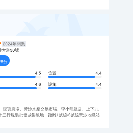
2024
年開業
沙大道30號
/5分
4.5
位置
4.4
4.6
設施
4.4
、恆寶廣場、黃沙水產交易市場、李小龍祖居、上下九
三行服裝批發城集散地；距離1號線/6號線黃沙地鐵站