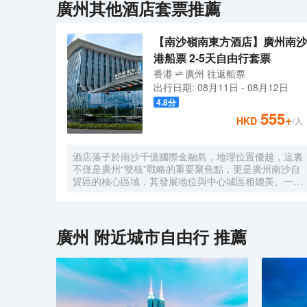
廣州
其他酒店套票推薦
【南沙嶺南東方酒店】廣州南沙
港船票 2-5天自由行套票
香港
廣州
往返
船票
出行日期:
08月11日
-
08月12日
4.8
分
555
+
HKD
/人
酒店落子於南沙千億國際金融島，地理位置優越，這裏
不僅是廣州“雙核”戰略的重要聚焦點，更是廣州南沙自
貿區的核心區域，其發展地位與中心城區相媲美。一小
時便捷可達深圳、香港、澳門等國內主要城市。 酒店
的設計匠心獨運，融入中式古典美學。飄檐承襲古典起
翹之韻，整體造型俯瞰如字母“A”，既展中國氣派，又
含西式願景——Amazing（令人驚歎），
廣州
附近城市自由行 推薦
Astonishing（令人震撼），隱含着酒店將成為南沙乃
至全球矚目的中式美學新地標的美好期許。 酒店作為
南沙國際會展中心綜合體重要組成部分，以“木棉花
開，鴻翔海絲”之設計理念，以大灣區金融新地標之姿
態，締造南沙“立足灣區、協同港澳、面向世界”的實踐
範本。