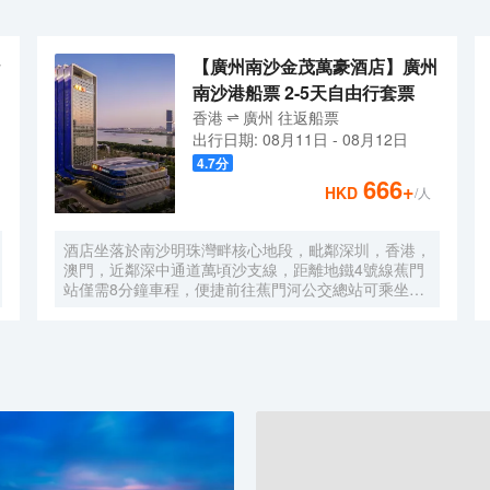
【廣州南沙金茂萬豪酒店】廣州
南沙港船票 2-5天自由行套票
香港
廣州
往返
船票
出行日期:
08月11日
-
08月12日
4.7
分
666
+
HKD
/人
酒店坐落於南沙明珠灣畔核心地段，毗鄰深圳，香港，
澳門，近鄰深中通道萬頃沙支線，距離地鐵4號線蕉門
站僅需8分鐘車程，便捷前往蕉門河公交總站可乘坐機
場大巴快線或深中跨市公交等，快速連接大灣區核心商
圈，距離深圳國際寶安機場僅需50分鐘車程。店內提
供小馬智行無人駕駛體驗券，可輕鬆前往南沙天后宮、
南沙濕地公園、廣汽科技館及環宇城購物中心等。 酒
店共有261間以海洋為設計靈感的客房及套房，詮釋現
代經典與優雅，滿足休閒賓客對在地文化的探索與體
驗。配備粵式風味的林苑中餐廳、中西結合的漁人碼頭
全日餐廳以及”雙重身份”的薄荷酒吧，體驗創新融合的
珍饈美饌。酒店擁有馬丁叔叔的農場，小朋友們可盡情
與小動物們互動亦或參與馬丁叔叔課堂，共度愉快的親