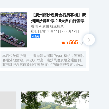
【廣州南沙遊艇會石奧客棧】廣
州南沙港船票 2-5天自由行套票
香港
廣州
往返
船票
出行日期:
08月11日
-
08月12日
4.8
分
565
+
HKD
/人
本店位於南沙灣——粵港澳大灣區的核心樞紐，近南沙
酒店
客運港地鐵站、南沙天后宮、南沙萬達廣場交通便利。
利。美
其設計理念來自於對嶺南“家文化”的懷舊與復古，融合
務酒
南洋傢俱的熱情奔放精髓，是一家現代海上絲綢之路上
廈內1
讓各路賓客品味嶺南與南洋風情的輕鬆茶室精品酒店，
會、
在經典家居與裝潢中重逢嶺南文化的歸屬感。 客棧共
生傾
五層，一層為大堂及茶室，二至五層為客房，寬敞、舒
雅，
適、風格各異的客房眾多；供賓客休閒暢談的石奧茶
恒壓
室，主要提供早餐、茶點、飲品、簡餐等服務；同時亦
浴缸
與中國大陸獲得“五金錨”獎的南沙遊艇會提供宴會/婚
工作人
宴/會議、中西式餐飲、遊艇觀光/租賃、帆船租賃/體
Bet
驗、遊艇帆船駕證考取等不同種服務功能，打造出一種
特色的休閒度假空間。