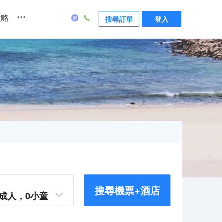
...
攻略
搜尋訂單
登入
搜尋機票+酒店
成人，
0
小童