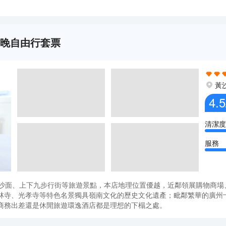
2晚自由行套票
黃
4.5
清潔度
服務
、沙面、上下九步行街等旅遊景點，本店地理位置優越，近鄰領展購物商場
林寺、光孝寺等特色名景獨具嶺南文化的歷史文化遺產；毗鄰繁華的廣州十
商務出差還是休閒旅遊環逸酒店都是理想的下榻之處。