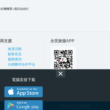
洛杉磯機票+酒店自由行
與支援
永安旅遊APP
會員活動
顧客意見
服務查詢
分銷夥伴合作平台
電腦直接下載
站點地圖
私隱政策
|