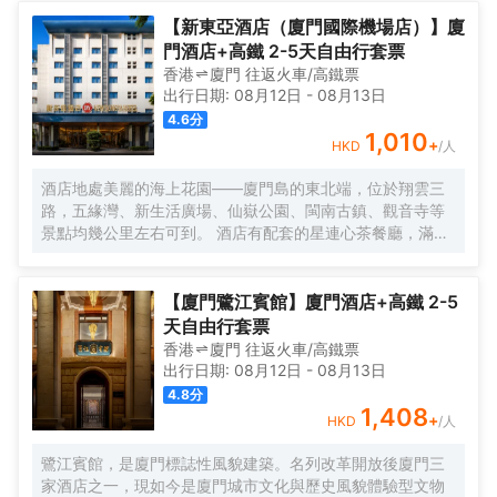
國華僑邱允衡的故居，歷史的韻味如同一縷幽夢，在每一寸
磚石間縈繞。自廈門搭乘渡輪，仿若穿越一片波光粼粼的詩
【新東亞酒店（廈門國際機場店）】廈
海，便能抵達這片與繁忙及快節奏隔絕的靜謐天堂。 踏入晃
門酒店+高鐵 2-5天自由行套票
巖36，復古留聲機裏傳出的悠揚旋律，似是時光的淺吟低
香港
廈門
往返
火車/高鐵票
唱，伴你開啟這一場優雅之旅。閩南彩色玻璃窗與南洋風情
出行日期:
08月12日
-
08月13日
花紋瓷磚錯落交織，仿若一幅色彩斑斕而又富有異域風情的
4.6
分
畫卷，目光所及之處，皆是細膩的藝術筆觸。每間卧室皆似
1,010
+
HKD
/人
陽光的寵兒，寬敞露台仿若空中花園，精心雕琢的細節之處
盡顯匠心。精心挑選的洗護產品與南方酒店少有的臻品烘衣
酒店地處美麗的海上花園——廈門島的東北端，位於翔雲三
倉，以貼心的呵護，讓每一個清晨的準備都成為一種愉悅的
路，五緣灣、新生活廣場、仙嶽公園、閩南古鎮、觀音寺等
儀式。靜謐的夜晚，在戶外浴缸中舒展身心，拱形窗戶宛如
景點均幾公里左右可到。 酒店有配套的星連心茶餐廳，滿足
精緻畫框，框住那城市的迷人景緻，亦框住這片刻的寧靜與
你的用餐需求；還有大型停車場，為你的出行帶來很多便
閒適。「山石茶事」中，繁茂的木棉樹與龍眼樹的綠意簇擁
捷。 酒店客房整潔乾淨、簡約大方，房內設施齊全，床品每
間，悠然品茗，讓那一抹茶香與自然的氣息相融相契。在那
客一換，網絡讓你與外界溝通不中斷。酒店為住客提供免費
【廈門鷺江賓館】廈門酒店+高鐵 2-5
寧靜的庭院裏，新中式茶韻裊裊，創意咖啡香氣氤氲，時光
接送機服務（詳情諮詢門店）。
天自由行套票
彷彿在此刻停駐，讓人沉醉不知歸路。「日光餐廳」裏，中
香港
廈門
往返
火車/高鐵票
西合璧的融合美食宛如一場舌尖上的文化盛宴。「音樂會客
出行日期:
08月12日
-
08月13日
廳」內，鋼琴伴奏下的威士忌之夜，又似一場靈魂與音符、
4.8
分
美酒的繾綣私語。
1,408
+
HKD
/人
鷺江賓館，是廈門標誌性風貌建築。名列改革開放後廈門三
家酒店之一，現如今是廈門城市文化與歷史風貌體驗型文物