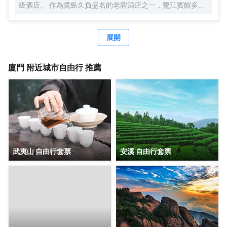
級酒店。 作為鷺島久負盛名的老牌酒店之一，鷺江賓館多年
來名列廈門酒店入住率前茅。前丹麥女王、李光耀、陳香
梅、趙雅芝等眾多中外政商名流也曾造訪並讚譽有加，劉海
粟先生曾為鷺江賓館親筆題詞：“賓至如歸”。作為鷺江道上的
展開
地標建築，它典藏了鷺江兩岸百年來的風華，又演繹出中西
合璧、傳統與現代交織的廈門風情，您下榻的，不僅是酒
店，也是時光。 時光隧道1958，是鷺江賓館的一顆璀璨明
廈門
附近城市自由行 推薦
珠。每位踏入這裏的客人，都能在這方寸之間，聆聽城市的
心跳，感受時空的故事。 鷺江賓館將鼓浪嶼景觀“搬進”房
間。晨光初照時，您一睜眼便能飽覽鼓浪嶼風光。在盥洗
室，您在洗漱同時，亦能盡情欣賞鼓浪嶼的絕美景色。 鷺江
賓館享有 “食在鷺江”的經典美譽。七樓是中外遊客和廈門人
民情有獨鍾的觀景餐廳，是集美食與美景於一體的絕美殿
堂，常年名列各大口碑排行榜前列。鷺江賓館從萬千食材到
千變萬化的烹飪手法，追求細節精緻，在飽腹之上，滿足味
武夷山 自由行套票
安溪 自由行套票
蕾想象，跨越時間與山海，尋味鷺江風味。