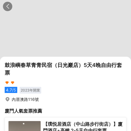
鼓浪嶼春草青青民宿（日光巖店）5天4晚自由行套
票
4.7
/5
2023
年開業
內厝澳路116號
廈門
人氣套票推薦
【璞悦居酒店（中山路步行街店）】廈
門酒店+高鐵 2-5天自由行套票