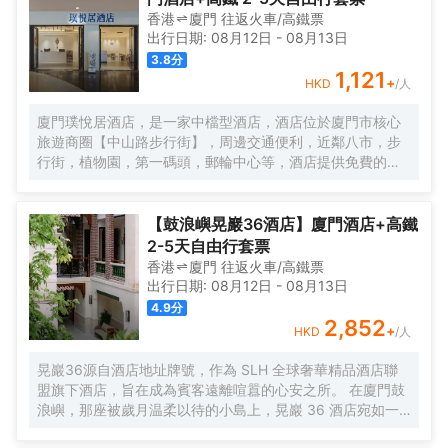
香港
廈門
往返
火車/高鐵票
出行日期:
08月12日
-
08月13日
3.8
分
1,121
+
HKD
/人
廈門璞悅居酒店，是一家中檔型酒店，酒店位於廈門市核心
旅遊商圈【中山路步行街】，周邊交通便利，近鄰八市，步
行街，植物園，第一碼頭，郵輪中心等，酒店提供免費的洗
衣服服務。酒店每日提供自助早餐。
【鼓浪嶼晃巖36酒店】廈門酒店+高鐵
2-5天自由行套票
香港
廈門
往返
火車/高鐵票
出行日期:
08月12日
-
08月13日
4.9
分
2,852
+
HKD
/人
晃巖36源自酒店地址牌號，作為 SLH 全球奢華精品酒店聯
盟旗下酒店，旨在成為賓客遠離喧囂的心安之所。 在廈門鼓
浪嶼，那座被歲月温柔以待的小島上，晃巖 36 酒店宛如一
顆明珠，散發着迷人而靜謐的光輝。其前身，是清末民初愛