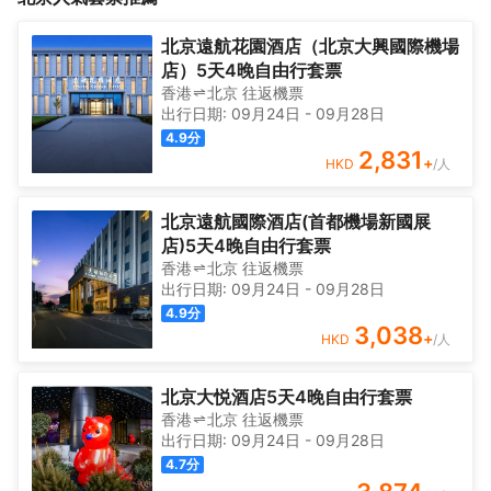
緩身心壓力。24小時開放的前台服務可為您隨時提供信息，以幫助
施齊全的客房都配備有空調。有飲水需求的旅客，酒店還為您提供
您探索這個魅力之都。
了瓶裝水。浴室內提供拖鞋、24小時熱水和吹風機，讓您感受到賓
北京遠航花園酒店（北京大興國際機場
至如歸的享受。<br>酒店休閒區提供了各類設施，您可以在這裏舒
店）5天4晚自由行套票
緩身心壓力。24小時開放的前台服務可為您隨時提供信息，以幫助
香港
北京
往返
機票
您探索這個魅力之都。
出行日期:
09月24日
-
09月28日
4.9
分
2,831
+
HKD
/人
北京遠航國際酒店(首都機場新國展
店)5天4晚自由行套票
香港
北京
往返
機票
出行日期:
09月24日
-
09月28日
4.9
分
3,038
+
HKD
/人
北京大悦酒店5天4晚自由行套票
香港
北京
往返
機票
出行日期:
09月24日
-
09月28日
4.7
分