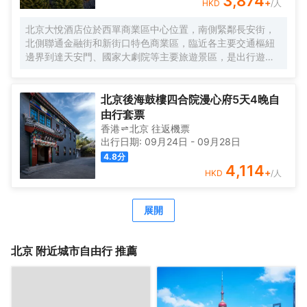
3,874
+
HKD
/人
北京大悅酒店位於西單商業區中心位置，南側緊鄰長安街，
北側聯通金融街和新街口特色商業區，臨近各主要交通樞紐
邊界到達天安門、國家大劇院等主要旅遊景區，是出行遊玩
居住的不二選擇。
作爲中糧置地酒店板塊的全新自有品牌，Le Joy Hotel 大悅
酒店在中糧品牌家族的盛譽之下孕育而出，與西單大悅城同
北京後海鼓樓四合院漫心府5天4晚自
屬一個城市綜合體，周邊生活配套齊全，吃喝玩購一站式解
由行套票
決，出行快捷方便，酒店內免費高速網絡全覆蓋，入住大悅
香港
北京
往返
機票
酒店可盡情暢享歡樂時光！
出行日期:
09月24日
-
09月28日
Le Joy大悅酒店擁有三百餘間唯美客房，清新脫俗，簡單大
4.8
分
氣的裝修風格，讓客人在商旅之餘，享受溫馨舒適的居住環
4,114
+
HKD
/人
境；同時還有19種主題定製房型可供挑選，入住主題客房感
受與以往截然不同的奇趣體驗。
酒店內配套設施完善，爲差旅精英客們提供舒適便利的辦公
展開
環境，讓社交具有更多可能性；TONG POWER運動生活館
與Parksquare 園庭高端餐廳亦可精緻您的差旅時光。
北京
附近城市自由行 推薦