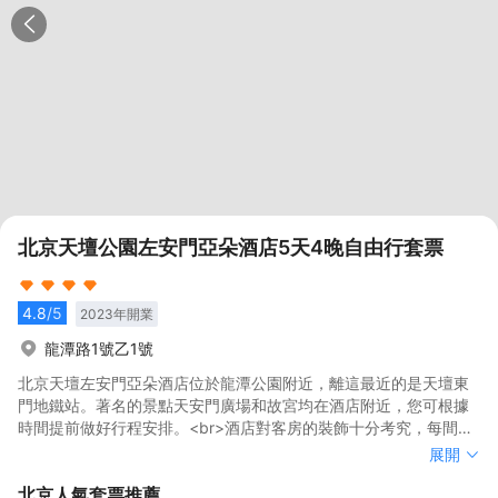
北京天壇公園左安門亞朵酒店5天4晚自由行套票
4.8
/5
2023
年開業
龍潭路1號乙1號
北京天壇左安門亞朵酒店位於龍潭公園附近，離這最近的是天壇東
門地鐵站。著名的景點天安門廣場和故宮均在酒店附近，您可根據
時間提前做好行程安排。<br>酒店對客房的裝飾十分考究，每間設
施齊全的客房都配備有空調。有飲水需求的旅客，酒店還為您提供
北京天壇左安門亞朵酒店位於龍潭公園附近，離這最近的是天壇東
展開
了瓶裝水。浴室內提供拖鞋、24小時熱水和吹風機，讓您感受到賓
門地鐵站。著名的景點天安門廣場和故宮均在酒店附近，您可根據
北京
人氣套票推薦
至如歸的享受。<br>酒店休閒區提供了各類設施，您可以在這裏舒
時間提前做好行程安排。<br>酒店對客房的裝飾十分考究，每間設