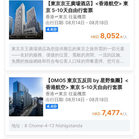
【東京京王廣場酒店】<香港航空> 東
京 5-10天自由行套票
香港
東京
往返
機票
出行日期:
08月14日
-
08月18日
4.6
分
8,052
+
HKD
/人
東京京王廣場酒店為您提供難忘的東京之旅所需的一切元素
——友好的服務、便捷的位置、寬敞的房間、一流的設施、
免費的無線網絡和符合每位客人口味的用餐選擇。您可在空
中酒廊邊品酒邊欣賞動感大都市的壯麗景色，或在您自己的
房間享受舒適。酒店的客房旨在滿足每位客人的住宿需求。
【OMO5 東京五反田 by 星野集團】<
香港航空> 東京 5-10天自由行套票
香港
東京
往返
機票
出行日期:
08月14日
-
08月18日
4.4
分
7,477
+
HKD
/人
地址：8 Chome-4-13 Nishigotanda