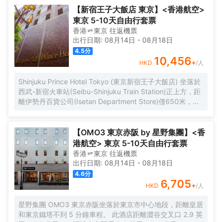
【新宿王子大飯店 東京】<香港航空>
東京 5-10天自由行套票
香港
東京
往返
機票
出行日期:
08月14日
-
08月18日
4.5
分
10,456
+
HKD
/人
Shinjuku Prince Hotel Tokyo (東京新宿王子大飯店) 坐落於
西武-新宿火車站(Seibu-Shinjuku Train Station)正上方，距
離伊勢丹百貨公司(Isetan Department Store)僅650米，距
離新宿御苑花園(Shinjuku Gyoen Garden)1公里。酒店地理
位置優越，周邊交通便捷，可讓您在5分鐘內直達涉谷和原宿
地區。 酒店客房採用現代風格設計，為您提供舒適温馨的雅
【OMO3 東京赤阪 by 星野集團】<香
居空間。所有客房均配有全套傢俱、先進設施和友好的客房
港航空> 東京 5-10天自由行套票
服務，能夠滿足您住宿期間的一切需求。為了給你帶來更多
香港
東京
往返
機票
便利，酒店還設有24小時前台，可提供安排按摩服務和行李
出行日期:
08月14日
-
08月18日
寄存等服務。值得一提的是，酒店25樓設有一間享有城市全
4.6
分
景的日本餐廳，供應創意日本料理並設有酒吧，定能給您帶
6,705
+
HKD
/人
來來自視覺和味蕾的雙重感官享受。 憑着優越的位置、完善
的設施以及無微不至的專業化服務，東京新宿王子大飯店為
星野集團 OMO3 東京赤阪坐落於東京市中心地段，距離皇居
每一位下榻於此的賓客帶來非一般的高品質體驗。入住於
和東京鐵塔不到 5 分鐘車程。 此酒店距離澀谷交叉口 2.9 英
此，您的旅途也將多一份温暖、多一份感動。