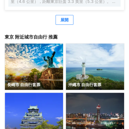
里（4.6 公里），距離東京巨蛋 3.3 英里（5.3 公里）。 每
天 07:00 至 10:00 提供收費的日式早餐。 特色服務/設施包
括快速入住、24 小時前台服務和行李寄存。 有 140 間客房
提供冰箱和液晶電視；您定能在旅途中找到家的舒適。配備
展開
淋浴/盆浴組合的私人浴室提供浸泡浴缸和坐浴桶。便利設施
包括保險箱和書桌；而且每天提供客房服務。
東京
附近城市自由行 推薦
長崎市 自由行套票
沖繩市 自由行套票