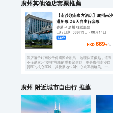
廣州
其他酒店套票推薦
【南沙嶺南東方酒店】廣州南沙
港船票 2-5天自由行套票
香港
廣州
往返
船票
出行日期:
08月13日
-
08月14日
4.8
分
669
+
HKD
/人
酒店落子於南沙千億國際金融島，地理位置優越，這裏
不僅是廣州“雙核”戰略的重要聚焦點，更是廣州南沙自
貿區的核心區域，其發展地位與中心城區相媲美。一小
時便捷可達深圳、香港、澳門等國內主要城市。 酒店
的設計匠心獨運，融入中式古典美學。飄檐承襲古典起
翹之韻，整體造型俯瞰如字母“A”，既展中國氣派，又
含西式願景——Amazing（令人驚歎），
廣州
附近城市自由行 推薦
Astonishing（令人震撼），隱含着酒店將成為南沙乃
至全球矚目的中式美學新地標的美好期許。 酒店作為
南沙國際會展中心綜合體重要組成部分，以“木棉花
開，鴻翔海絲”之設計理念，以大灣區金融新地標之姿
態，締造南沙“立足灣區、協同港澳、面向世界”的實踐
範本。