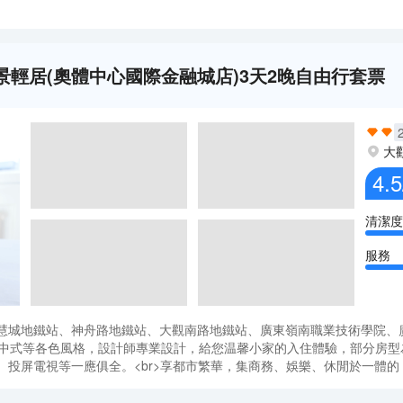
NER城景輕居(奧體中心國際金融城店)3天2晚自由行套票
大
4.5
清潔度
服務
智慧城地鐵站、神舟路地鐵站、大觀南路地鐵站、廣東嶺南職業技術學院、廣
風、新中式等各色風格，設計師專業設計，給您温馨小家的入住體驗，部分房
發、投屏電視等一應俱全。<br>享都市繁華，集商務、娛樂、休閒於一體