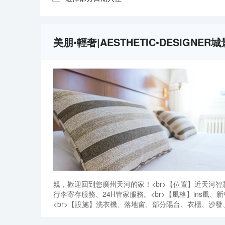
美朋•輕奢|AESTHETIC•DESIG
親，歡迎回到您廣州天河的家！<br>【位置】近天河
行李寄存服務、24H管家服務。<br>【風格】ins
<br>【設施】洗衣機、落地窗、部分陽台、衣櫃、沙