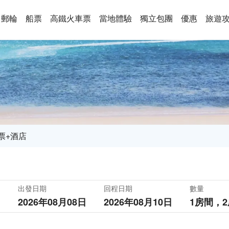
郵輪
船票
高鐵火車票
當地體驗
獨立包團
優惠
旅遊
票+酒店
出發日期
回程日期
數量
2026年08月08日
2026年08月10日
1房間，
2