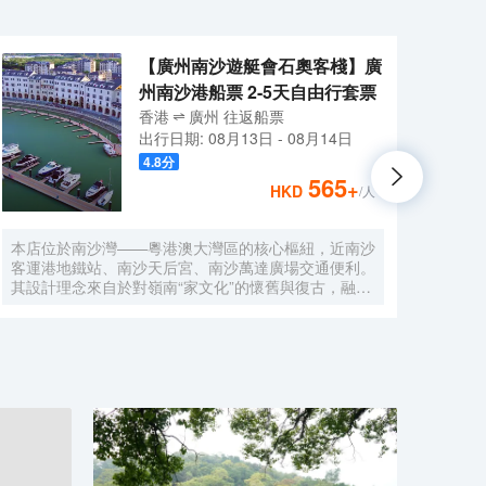
【廣州南沙遊艇會石奧客棧】廣
州南沙港船票 2-5天自由行套票
香港
廣州
往返
船票
出行日期:
08月13日
-
08月14日
4.8
分
565
+
HKD
/人
本店位於南沙灣——粵港澳大灣區的核心樞紐，近南沙
酒店
客運港地鐵站、南沙天后宮、南沙萬達廣場交通便利。
利。美
其設計理念來自於對嶺南“家文化”的懷舊與復古，融合
務酒
南洋傢俱的熱情奔放精髓，是一家現代海上絲綢之路上
廈內1
讓各路賓客品味嶺南與南洋風情的輕鬆茶室精品酒店，
會、
在經典家居與裝潢中重逢嶺南文化的歸屬感。 客棧共
生傾
五層，一層為大堂及茶室，二至五層為客房，寬敞、舒
雅，
適、風格各異的客房眾多；供賓客休閒暢談的石奧茶
恒壓
室，主要提供早餐、茶點、飲品、簡餐等服務；同時亦
浴缸
與中國大陸獲得“五金錨”獎的南沙遊艇會提供宴會/婚
工作人
宴/會議、中西式餐飲、遊艇觀光/租賃、帆船租賃/體
Bet
驗、遊艇帆船駕證考取等不同種服務功能，打造出一種
特色的休閒度假空間。