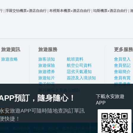
行
|
浮羅交怡機票+酒店自由行
|
布裡斯本機票+酒店自由行
|
珀斯機票+酒店自由行
|
旅遊資訊
旅遊服務
更多服務
旅遊攻略
旅客須知
航班資料
會員登入
旅遊保險
航空公司資料
會員登記
旅遊禮券
惡劣天氣通知
會籍簡介
旅遊短片
簽證及入境須知
會員有賞
電子印花
精選優惠
旅行團報名及責任細則
APP預訂，隨身隨心！
下載永安旅遊
APP
永安旅遊APP可隨時隨地查詢訂單訊
便快捷！
稅項、燃油附加費、行政費、簽証費、服務費(旅行團適用)及其他應繳費用