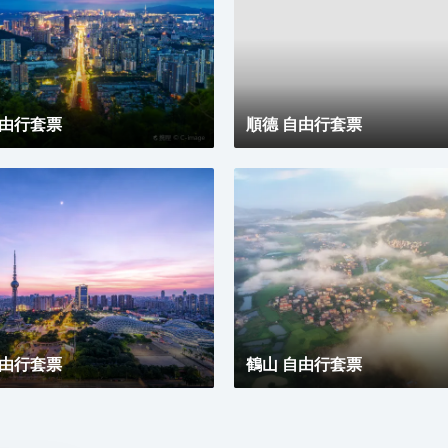
子時光。同時，酒店擁有1,600平方米的宴會及會議場
地以及寬敞的戶外草坪，可滿足不同的會議及宴會需
求，無論商務出行亦或休閒旅遊期待與您共赴南沙，遇
見另一種可能。
自由行套票
順德 自由行套票
自由行套票
鶴山 自由行套票