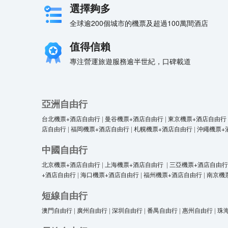
選擇夠多
全球逾200個城市的機票及超過100萬間酒店
值得信賴
專注營運旅遊服務逾半世紀，口碑載道
亞洲自由行
台北機票+酒店自由行
|
曼谷機票+酒店自由行
|
東京機票+酒店自由行
店自由行
|
福岡機票+酒店自由行
|
札幌機票+酒店自由行
|
沖繩機票+
中國自由行
北京機票+酒店自由行
|
上海機票+酒店自由行
|
三亞機票+酒店自由行
+酒店自由行
|
海口機票+酒店自由行
|
福州機票+酒店自由行
|
南京機
短線自由行
澳門自由行
|
廣州自由行
|
深圳自由行
|
番禺自由行
|
惠州自由行
|
珠