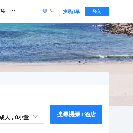
...
攻略
搜尋訂單
登入
搜尋機票+酒店
成人，
0
小童