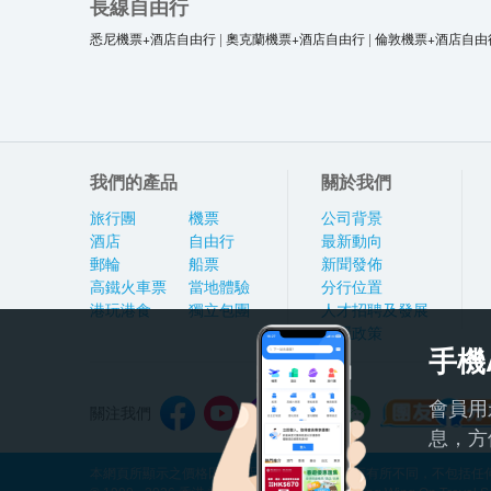
長線自由行
悉尼機票+酒店自由行
|
奧克蘭機票+酒店自由行
|
倫敦機票+酒店自由
我們的產品
關於我們
旅行團
機票
公司背景
酒店
自由行
最新動向
郵輪
船票
新聞發佈
高鐵火車票
當地體驗
分行位置
港玩港食
獨立包團
人才招聘及發展
私隱政策
手機
會員用
關注我們
息，方
本網頁所顯示之價格因應產品種類及出發日期而有所不同，不包括任何