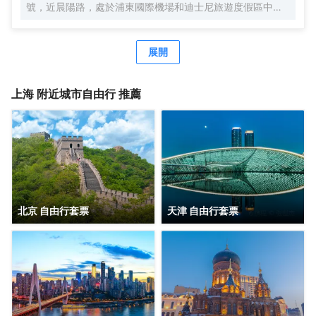
號，近晨陽路，處於浦東國際機場和迪士尼旅遊度假區中間
位置，地理位置優越，自駕車3分鐘快速駛入上海S1高速，
去往市區、機場、迪士尼樂園、野生動物園等非常便捷。距
離浦東國際機場，僅有15分鐘車程。距離上海國際旅遊度假
展開
區（迪士尼樂園），僅有20分鐘車程。可便捷到達地鐵2號
線凌空路站，交通便利。酒店周圍生活設施齊全，商務旅遊
資源眾多，有上海新國際博覽中心、佛羅倫薩奧特萊斯購物
上海
附近城市自由行 推薦
小鎮、川沙古鎮、張聞天故居、上海野生動物園、三甲港濱
海旅遊區等。 酒店是錦江酒店（中國區）旗下的中端連鎖品
牌酒店，按照維也納國際5.0標準裝修，簡約時尚，整體風格
舒適典雅。客房寬敞明亮，房內布置精美，處處體現人性化
的理念。 酒店還有免費停車場、休閒茶吧、精品早餐、寬敞
會議室等，同時還為您提供24小時免費浦東機場接機（需預
約）等服務，賓客抵達浦東機場並取完行李聯繫當值司機
（13651944838），T1航站樓-三樓-3號門，T2航站樓-三
北京 自由行套票
天津 自由行套票
樓29號門，另酒店提供迪士尼樂園免費班車服務，送站時間
早上07：20一班車子送往迪士尼樂園，晚上第二場煙花結束
接回預計時間約22：00左右。是商務、休閒、會務的理想酒
店。