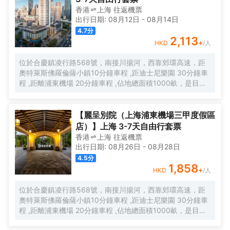
香港
上海
往返
機票
出行日期:
08月12日
-
08月14日
4.7
分
2,113
+
HKD
/人
位於合慶鎮凌行路568號，南接川揚河，西靠郊環高速，距
奧特萊斯佛羅倫薩小鎮10分鐘車程 ,距迪士尼樂園 30分鐘車
程 ,距離浦東機場 20分鐘車程 ,佔地總面積1000畝，是目前
離市中心最近的生態農業休閒園區之一。有”浦東的後花園“的
美譽，集娛樂休閒、餐飲美食、會議會務、拓展訓練、團建
培訓於一體的綜合度假景區。 酒店整體以蘇式園林為主調，
【麗呈別院（上海浦東機場三甲度假區
精緻、古樸的四合院酒店 古色古香、花草蘢葱、鳥語花香 配
店）】上海 3-7天自由行套票
以現代化的設施以及標準化、人性化的服務。
香港
上海
往返
機票
出行日期:
08月26日
-
08月28日
4.5
分
1,858
+
HKD
/人
位於合慶鎮凌行路568號，南接川揚河，西靠郊環高速，距
奧特萊斯佛羅倫薩小鎮10分鐘車程 ,距迪士尼樂園 30分鐘車
程 ,距離浦東機場 20分鐘車程 ,佔地總面積1000畝，是目前
離市中心最近的生態農業休閒園區之一。有”浦東的後花園“的