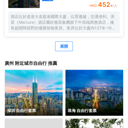
的休閒度假空間。
452
+
HKD
/人
酒店位於進港大道盈港國際大廈，位置優越，交通便利。美
居（Mercure）酒店屬於雅高集團旗下中高端商務酒店，擁
有超開闊視野的優雅智能客房。客房位於大廈內137米-165
米，南沙郵輪母港、虎門大橋、遊艇會、高爾夫球場盡收眼
底。由國際著名設計師周光明先生傾力打造的莫蘭迪色系風
格客房，簡約唯美又精緻典雅，是商務人士出差首善之選。
展開
酒店客房內配有恒温恒壓淋浴、全交換新風系統，高級自動
智能馬桶及科勒浴缸，AI客控系統給您帶來全新的入住體
驗。酒店全體工作人員攜人工智能機器人小美在“Make A
廣州
附近城市自由行 推薦
Day A Better Day”的理念下靜候您的光臨。
深圳 自由行套票
珠海 自由行套票