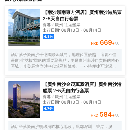
了一種特殊的「藍」一水空藍<br>廣東番禺廣場富華東路輕居酒店
在廣州市番禺區富華東路223號。周邊酒店酒吧街，宵夜街，是您
【南沙嶺南東方酒店】廣州南沙港船票
假期出遊，家人出行的不二選擇。
2-5天自由行套票
香港
廣州
往返
船票
出行日期:
08月13日
-
08月14日
4.8
分
669
+
HKD
/人
酒店落子於南沙千億國際金融島，地理位置優越，這裏不僅
是廣州“雙核”戰略的重要聚焦點，更是廣州南沙自貿區的核心
區域，其發展地位與中心城區相媲美。一小時便捷可達深
圳、香港、澳門等國內主要城市。 酒店的設計匠心獨運，融
入中式古典美學。飄檐承襲古典起翹之韻，整體造型俯瞰如
字母“A”，既展中國氣派，又含西式願景——Amazing（令人
【廣州南沙金茂萬豪酒店】廣州南沙港
驚歎），Astonishing（令人震撼），隱含着酒店將成為南沙
船票 2-5天自由行套票
乃至全球矚目的中式美學新地標的美好期許。 酒店作為南沙
香港
廣州
往返
船票
國際會展中心綜合體重要組成部分，以“木棉花開，鴻翔海
出行日期:
08月13日
-
08月14日
絲”之設計理念，以大灣區金融新地標之姿態，締造南沙“立足
4.7
分
灣區、協同港澳、面向世界”的實踐範本。
584
+
HKD
/人
酒店坐落於南沙明珠灣畔核心地段，毗鄰深圳，香港，澳