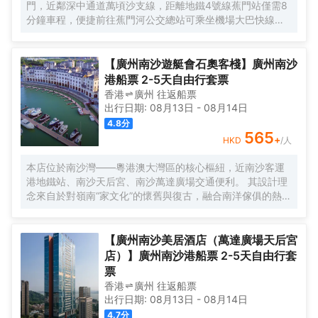
門，近鄰深中通道萬頃沙支線，距離地鐵4號線蕉門站僅需8
分鐘車程，便捷前往蕉門河公交總站可乘坐機場大巴快線或
深中跨市公交等，快速連接大灣區核心商圈，距離深圳國際
寶安機場僅需50分鐘車程。店內提供小馬智行無人駕駛體驗
券，可輕鬆前往南沙天后宮、南沙濕地公園、廣汽科技館及
【廣州南沙遊艇會石奧客棧】廣州南沙
環宇城購物中心等。 酒店共有261間以海洋為設計靈感的客
港船票 2-5天自由行套票
房及套房，詮釋現代經典與優雅，滿足休閒賓客對在地文化
香港
廣州
往返
船票
的探索與體驗。配備粵式風味的林苑中餐廳、中西結合的漁
出行日期:
08月13日
-
08月14日
人碼頭全日餐廳以及”雙重身份”的薄荷酒吧，體驗創新融合的
4.8
分
珍饈美饌。酒店擁有馬丁叔叔的農場，小朋友們可盡情與小
565
+
HKD
/人
動物們互動亦或參與馬丁叔叔課堂，共度愉快的親子時光。
同時，酒店擁有1,600平方米的宴會及會議場地以及寬敞的戶
本店位於南沙灣——粵港澳大灣區的核心樞紐，近南沙客運
外草坪，可滿足不同的會議及宴會需求，無論商務出行亦或
港地鐵站、南沙天后宮、南沙萬達廣場交通便利。 其設計理
休閒旅遊期待與您共赴南沙，遇見另一種可能。
念來自於對嶺南“家文化”的懷舊與復古，融合南洋傢俱的熱情
奔放精髓，是一家現代海上絲綢之路上讓各路賓客品味嶺南
與南洋風情的輕鬆茶室精品酒店，在經典家居與裝潢中重逢
嶺南文化的歸屬感。 客棧共五層，一層為大堂及茶室，二至
【廣州南沙美居酒店（萬達廣場天后宮
五層為客房，寬敞、舒適、風格各異的客房眾多；供賓客休
店）】廣州南沙港船票 2-5天自由行套
閒暢談的石奧茶室，主要提供早餐、茶點、飲品、簡餐等服
票
務；同時亦與中國大陸獲得“五金錨”獎的南沙遊艇會提供宴
香港
廣州
往返
船票
會/婚宴/會議、中西式餐飲、遊艇觀光/租賃、帆船租賃/體
出行日期:
08月13日
-
08月14日
驗、遊艇帆船駕證考取等不同種服務功能，打造出一種特色
4.7
分