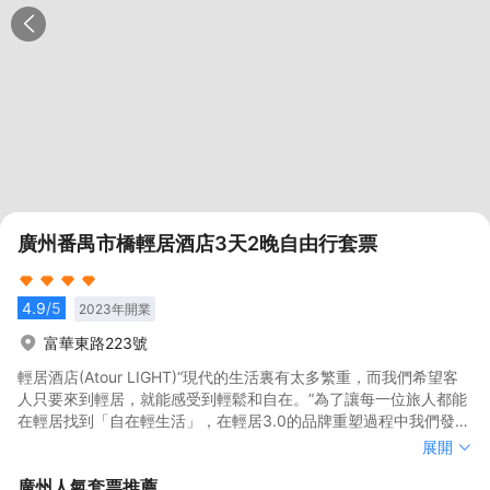
廣州番禺市橋輕居酒店3天2晚自由行套票
4.9
/5
2023
年開業
富華東路223號
輕居酒店(Atour LIGHT)“現代的生活裏有太多繁重，而我們希望客
人只要來到輕居，就能感受到輕鬆和自在。”為了讓每一位旅人都能
在輕居找到「自在輕生活」，在輕居3.0的品牌重塑過程中我們發明
了一種特殊的「藍」一水空藍<br>廣東番禺廣場富華東路輕居酒店
輕居酒店(Atour LIGHT)“現代的生活裏有太多繁重，而我們希望客
展開
在廣州市番禺區富華東路223號。周邊酒店酒吧街，宵夜街，是您
人只要來到輕居，就能感受到輕鬆和自在。”為了讓每一位旅人都能
廣州
人氣套票推薦
假期出遊，家人出行的不二選擇。
在輕居找到「自在輕生活」，在輕居3.0的品牌重塑過程中我們發明