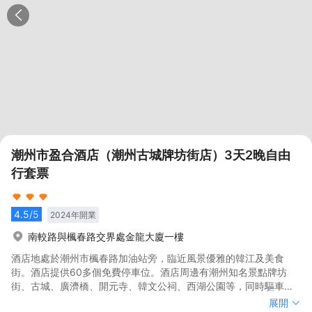
潮州市盈合酒店（潮州古城牌坊街店）3天2晚自由
行套票
4.5
/5
2024
年開業
南較路與楓春路交界處金龍大廈一樓
酒店地處於潮州市楓春路加油站旁，臨近風景優雅的韓江及美食
街。酒店提供60多個免費停車位。酒店周邊有潮州知名景點牌坊
街、古城、廣濟橋、開元寺、韓文公祠、西湖公園等，同時驅車輕
鬆到達潮汕站、揭陽潮汕機場。酒店配備有開放式自助早餐以及健
酒店地處於潮州市楓春路加油站旁，臨近風景優雅的韓江及美食
展開