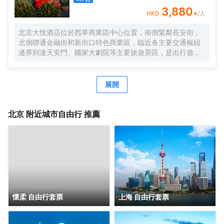
3,880
+
HKD
/人
北京大悅酒店位於西單商業區中心位置，南側緊鄰長安街，
北側聯通金融街和新街口特色商業區，臨近各主要交通樞紐
邊界到達天安門、國家大劇院等主要旅遊景區，是出行遊玩
居住的不二選擇。
作爲中糧置地酒店板塊的全新自有品牌，Le Joy Hotel 大悅
酒店在中糧品牌家族的盛譽之下孕育而出，與西單大悅城同
展開
屬一個城市綜合體，周邊生活配套齊全，吃喝玩購一站式解
決，出行快捷方便，酒店內免費高速網絡全覆蓋，入住大悅
酒店可盡情暢享歡樂時光！
北京
附近城市自由行 推薦
Le Joy大悅酒店擁有三百餘間唯美客房，清新脫俗，簡單大
氣的裝修風格，讓客人在商旅之餘，享受溫馨舒適的居住環
境；同時還有19種主題定製房型可供挑選，入住主題客房感
受與以往截然不同的奇趣體驗。
酒店內配套設施完善，爲差旅精英客們提供舒適便利的辦公
環境，讓社交具有更多可能性；TONG POWER運動生活館
與Parksquare 園庭高端餐廳亦可精緻您的差旅時光。
懷柔 自由行套票
上海 自由行套票