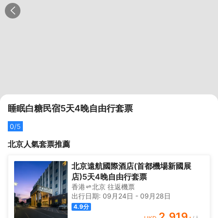
睡眠白糖民宿5天4晚自由行套票
0
/5
北京
人氣套票推薦
北京遠航國際酒店(首都機場新國展
店)5天4晚自由行套票
香港
北京
往返
機票
出行日期:
09月24日
-
09月28日
4.9
分
2,919
+