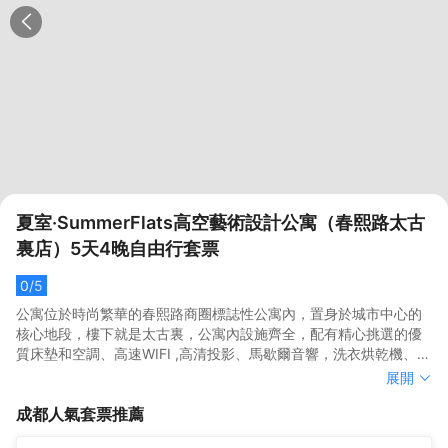
夏室·SummerFlats高空藝術設計公寓（春熙路太古
裏店）5天4晚自由行套票
0
/5
公寓位於時尚繁華的春熙路商圈標誌性公寓內，置身於城市中心的
核心地段，樓下就是太古裏，公寓內設施齊全，配有精心挑選的優
質床墊和空調、高速WIFI ,高清投影、馬歇爾音響，洗衣烘乾機、微
波爐、電磁爐,廚房等各種生活電器滿足您的日常所需。床品一客一
公寓位於時尚繁華的春熙路商圈標誌性公寓內，置身於城市中心的
展開
換,房間洗漱台和浴室配有洗手液、洗髮水、護髮梳、沐浴露、香
核心地段，樓下就是太古裏，公寓內設施齊全，配有精心挑選的優
成都
人氣套票推薦
皂、電吹風、一次性（拖鞋、牙刷、毛巾、梳子、浴帽）等。
質床墊和空調、高速WIFI ,高清投影、馬歇爾音響，洗衣烘乾機、微
<br>【Overview概括】:公寓位於太古裏一棟高的公寓，擁有270
波爐、電磁爐,廚房等各種生活電器滿足您的日常所需。床品一客一