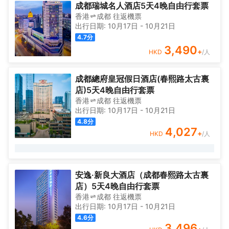
度景觀窗,緊鄰太古裏，坐擁宇宙中心的璀璨夜景。內部空間寬敞,陽
換,房間洗漱台和浴室配有洗手液、洗髮水、護髮梳、沐浴露、香
成都瑞城名人酒店5天4晚自由行套票
光充沛。室內設計以歐式復古風格為主。精選設計款傢俱，酷炫裝
皂、電吹風、一次性（拖鞋、牙刷、毛巾、梳子、浴帽）等。
香港
成都
往返
機票
飾和空中閣樓大床，為您帶來全新的入住體驗。公寓設施齊備,高速
<br>【Overview概括】:公寓位於太古裏一棟高的公寓，擁有270
出行日期:
10月17日
-
10月21日
WiFi,超大極米高清投影,馬歇爾藍牙音箱，中央空調、電視、洗衣烘
度景觀窗,緊鄰太古裏，坐擁宇宙中心的璀璨夜景。內部空間寬敞,陽
4.7
分
乾機、微波爐、電磁爐,吹風機,廚房,獨立衞生間,舒適大床及沙發等
光充沛。室內設計以歐式復古風格為主。精選設計款傢俱，酷炫裝
3,490
+
HKD
/人
滿足您的日常所需。另外還聘請了專業的打掃人員,酒級的床品一客
飾和空中閣樓大床，為您帶來全新的入住體驗。公寓設施齊備,高速
一換,並提供拖鞋、毛巾、一次性牙刷,讓您的出行無不體現出“家外
WiFi,超大極米高清投影,馬歇爾藍牙音箱，中央空調、電視、洗衣烘
之家”的温馨與安逸。
乾機、微波爐、電磁爐,吹風機,廚房,獨立衞生間,舒適大床及沙發等
成都總府皇冠假日酒店(春熙路太古裏
滿足您的日常所需。另外還聘請了專業的打掃人員,酒級的床品一客
店)5天4晚自由行套票
一換,並提供拖鞋、毛巾、一次性牙刷,讓您的出行無不體現出“家外
香港
成都
往返
機票
之家”的温馨與安逸。
出行日期:
10月17日
-
10月21日
4.8
分
4,027
+
HKD
/人
安逸·新良大酒店（成都春熙路太古裏
店）5天4晚自由行套票
香港
成都
往返
機票
出行日期:
10月17日
-
10月21日
4.6
分
3,496