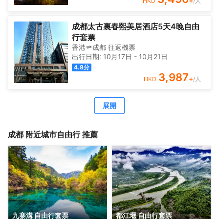
+
HKD
/人
成都太古裏春熙美居酒店5天4晚自由
行套票
香港
成都
往返
機票
出行日期:
10月17日
-
10月21日
4.8
分
3,987
+
HKD
/人
展開
成都
附近城市自由行 推薦
九寨溝 自由行套票
都江堰 自由行套票