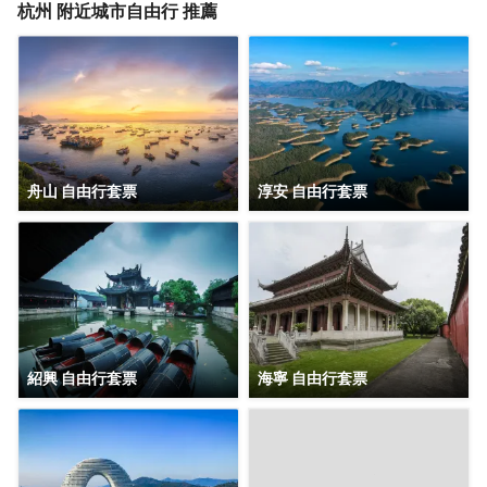
鐘，讓您在歷史的長河中漫步，感受古都的韻味。酒店臨近
杭州
附近城市自由行 推薦
地鐵吳山廣場地鐵的出口，公共交通在此匯聚，您將感受到
不僅是地理位置上的便利，更是文化、藝術與生活的交融。
每間客房都獨具匠心，色彩與光線交織，為您營造出不同的
情感氛圍。朝西的落地窗大床房，讓每一個温暖的午後都有
陽光灑進房間，喚醒沉睡的心靈；超大落地窗，讓您貼近這
個城市，感受它的脈搏與呼吸。 我們深知旅途的疲憊，因
此，從床品的挑選到洗漱用品的配置，再到公共區域的每一
處細節，我們都傾注了滿滿的心意。我們希望，在這裏，您
舟山 自由行套票
淳安 自由行套票
能找到家的温馨與舒適，找到心靈的歸宿。 歡迎您踏入這片
文藝的天地，與我們一同書寫旅途中的美好篇章。期待您的
光臨，讓我們共同創造一段難忘的回憶
紹興 自由行套票
海寧 自由行套票