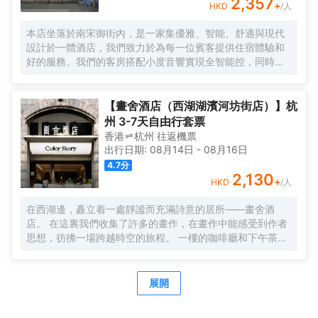
2,357
+
HKD
/人
本店坐落於南宋御街內，是一家集優雅、智能、舒適與現代
設計於一體酒店，我們致力於為每一位賓客提供住宿體驗和
好的服務。我們的客房搭配小度音響實現全智能控，同時配
備品牌床品、吹風機、冰箱設備，同時，大堂吧提供豐富的
休閒飲品，空間氛圍感十足，在舒適的基礎上做到智能和更
多元化體驗。逛西湖，住本店！
【畫舍酒店（西湖湖濱河坊街店）】杭
州 3-7天自由行套票
香港
杭州
往返
機票
出行日期:
08月14日
-
08月16日
4.7
分
2,130
+
HKD
/人
在西湖邊，矗立着一處靜謐而充滿詩意的居所——畫舍酒
店。 在這裏我們收集了許多的畫作，在畫作中能感受到作者
思想，彷彿一場跨越時空的旅程。 一樓的咖啡廳和下午茶，
給每一位旅人帶來温暖，掃除旅途中的疲憊。 我們坐落在吳
山的山腳，與望仙閣和城隍閣遙遙相望，與河坊街為鄰，為
每一位旅者提供着便捷與寧靜的雙重禮遇。 距離碧波盪漾的
展開
西湖僅五分鐘車程，您將能輕易捕捉到她的風華絕代；前往
吳山景區、河坊街和南宋御街，也不過是短暫的步行10分