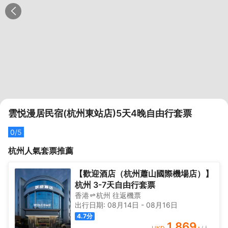
雲悦漫居民宿(杭州東站店)5天4晚自由行套票
0
/5
杭州
人氣套票推薦
【歡迎酒店（杭州蕭山國際機場店）】
杭州 3-7天自由行套票
香港
杭州
往返
機票
出行日期:
08月14日
-
08月16日
4.7
分
1,869
+