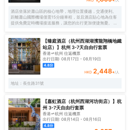
HKD
/人
酒店坐落於蕭山區的核心地帶，地理位置優越，交通便利。
距離蕭山國際機場僅需15分鐘車程，並且酒店貼心地為住客
提供免費定時機場接送服務，讓您的出行更加便捷無憂。 酒
店擁有100間現代簡約風格的客房，以「自然光影」作為獨
特的設計理念，巧妙地運用水刀拼花大理石工藝與幾何線條
錯落結合，打造出沉浸式的高質感空間體驗，讓您彷彿置身
【臻庭酒店（杭州西湖湖濱龍翔橋地鐵
於自然與藝術交融的氛圍之中。此外，酒店還配備了智能機
站店）】杭州 3-7天自由行套票
器人服務，為您的入住增添一份科技感與趣味性。 客房設施
香港
杭州
往返
機票
- 100間簡約風格客房，精心設計了大床和雙床兩種房型，滿
出行日期:
08月17日
-
08月19日
足不同住客的需求。 - 每間客房均配備獨立空調，可根據您
4.8
分
的個人喜好調節室內温度；高速WiFi覆蓋，讓您隨時隨地暢
2,448
+
HKD
/人
享網絡世界；不同房型分別配備投影儀、65寸或55寸液晶電
視，為您的閒暇時光增添更多娛樂選擇。 - 乾濕分離的衞浴
地址：長生路31號
空間設計，為您提供舒適的使用體驗，同時24小時熱水供
應，確保您隨時都能享受温暖愜意的沐浴時光。 餐飲服務-
早餐廳：為您精心準備豐富多樣的中西式自助早餐，開啟活
【嘉虹酒店（杭州西湖河坊街店）】杭
力滿滿的一天。 - 正餐廳：主打蕭山菜及特色菜餚，讓您品
州 3-7天自由行套票
嚐到地道的江南風味。餐廳內設有9個獨立包廂，為您提供私
香港
杭州
往返
機票
密優雅的用餐環境，無論是商務宴請還是家庭聚餐都十分適
出行日期:
08月14日
-
08月16日
宜。
4.8
分